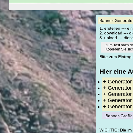
Banner-Generator 
1. erstellen --- e
2. download --- d
3. upload --- di
Zum Test nach d
Kopieren Sie si
Bitte zum Eintra
Hier eine 
+ Generator
+ Generator
+ Generator
+ Generator
+ Generator
Banner-Grafi
WICHTIG: Die im G