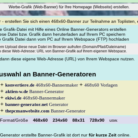
Werbe-Grafik (Web-Banner) für Ihre Homepage (Webseite) erstellen.
- erstellen Sie sich einen 468x60-Banner zur Teilnahme an Toplisten, 
ine Grafik-Datei mit Hilfe eines Online Banner-Generators erstellen
iese Datei bzw. Grafik dann heruterladen auf Ihrem PC speichern
ese Grafik Datei dann vom PC auf Ihrem Webspace (FTP) hochladen
em Upload diese neue Datei im Browser aufrufen (Domain/Pfad/Dateiname)
ch diese Web-Adresse: URL von Banner-Grafik auf Ihrem eigenen Webspace.
g dann diese eigene Web-Adresse (URL) von Ihrem Webspace nutzen.
Auswahl an Banner-Generatoren
 +
+
konvertiere.de
468x60-Bannermaker
468x60 Vorlagen
 +
aktien-w.de
Banner-Generator
 +
ekiwi.de
468x60-Bannermaker
 +
banner-generator.net
Generator
 +
thepcmanwebsite.com
Banner-Generator
k Format/Größe
468x60
234x60
88x31
728x90
usw.
enerator erstellte Banner-Grafik ist dort nur
für kurze Zeit
online.