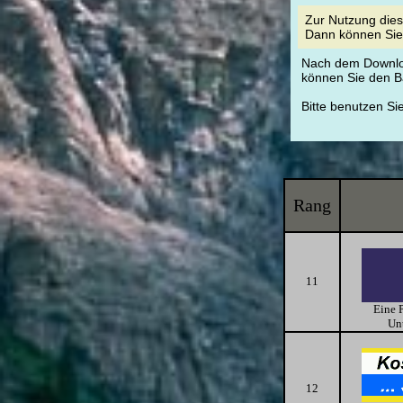
Zur Nutzung die
Dann können Sie 
Nach dem Downloa
können Sie den B
Bitte benutzen S
Rang
11
Eine P
Unt
12