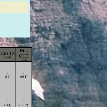
.
Hits
Hits IN
OUT
(total)
(total)
0
0
(96)
(931)
0
0
(741)
(1582)