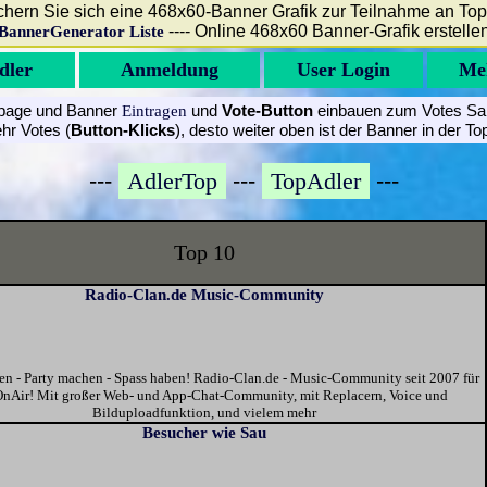
hern Sie sich eine 468x60-Banner Grafik zur Teilnahme an Top
---- Online 468x60 Banner-Grafik erstelle
BannerGenerator Liste
dler
Anmeldung
User Login
Me
age und Banner
und
Vote-Button
einbauen zum Votes S
Eintragen
hr Votes (
Button-Klicks
), desto weiter oben ist der Banner in der To
---
AdlerTop
---
TopAdler
---
Top 10
Radio-Clan.de Music-Community
 - Party machen - Spass haben! Radio-Clan.de - Music-Community seit 2007 für
nAir! Mit großer Web- und App-Chat-Community, mit Replacern, Voice und
Bilduploadfunktion, und vielem mehr
Besucher wie Sau