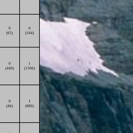
0
0
(65)
(164)
0
1
(449)
(1500)
0
1
(46)
(880)