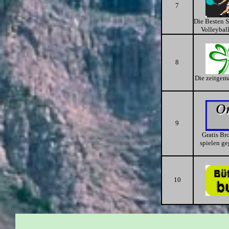
7
Die Besten S
Volleyball
8
Die zeitgemä
9
Gratis Br
spielen g
10