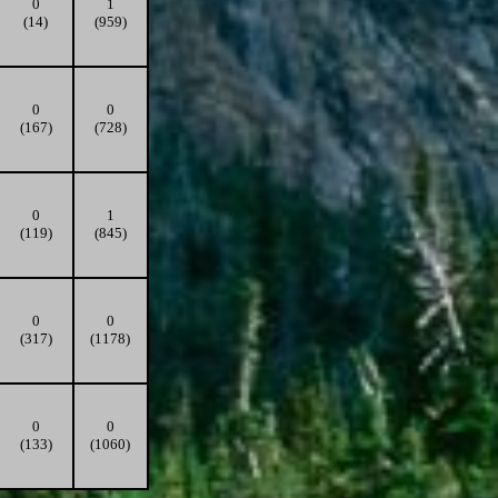
0
1
(14)
(959)
0
0
(167)
(728)
0
1
(119)
(845)
0
0
(317)
(1178)
0
0
(133)
(1060)