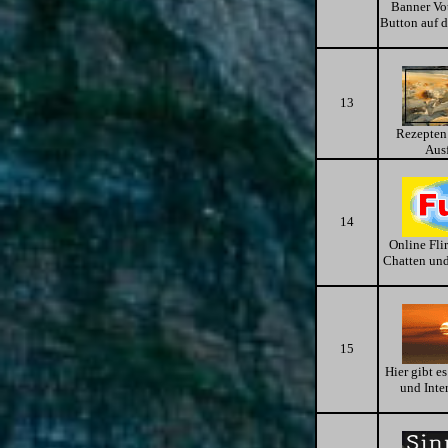
Banner Vot
Button auf 
13
Rezepten 
Ausf
14
Online Fli
Chatten und
15
Hier gibt e
und Inte