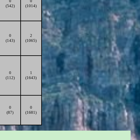
0
0
(542)
(1014)
0
2
(143)
(1065)
0
1
(112)
(1643)
0
0
(87)
(1681)