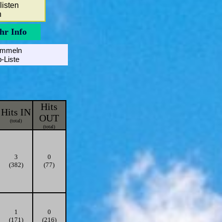
listen
n
hr Info
ammeln
p-Liste
Hits
Hits IN
OUT
(total)
(total)
3
0
(382)
(77)
1
0
(171)
(216)