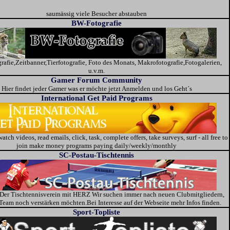
saumässig viele Besucher abstauben
BW-Fotografie
rafie,Zeitbanner,Tierfotografie, Foto des Monats, Makrofotografie,Fotogalerien,
u.v.m.
Gamer Forum Community
Hier findet jeder Gamer was er möchte jetzt Anmelden und los Geht´s
International Get Paid Programs
atch videos, read emails, click, task, complete offers, take surveys, surf - all free to
join make money programs paying daily/weekly/monthly
SC-Postau-Tischtennis
Der Tischtennisverein mit HERZ Wir suchen immer nach neuen Clubmitgliedern,
 Team noch verstärken möchten.Bei Interesse auf der Webseite mehr Infos finden.
Sport-Topliste