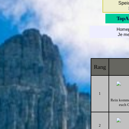
Speic
TopA
Homep
Je me
Rang
1
Rein kommen
euch O
2