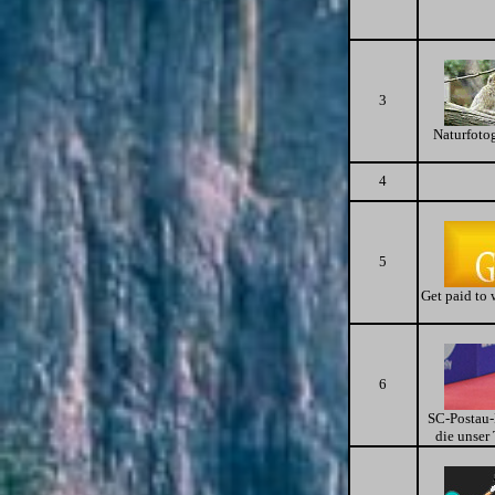
3
Naturfotog
4
5
Get paid to w
6
SC-Postau-
die unser