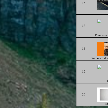
16
17
Plauderec
18
Wer nach der
19
20
St