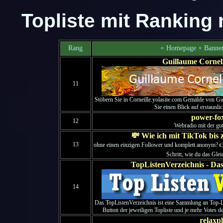
Topliste mit Ranking 
Rang
+ Homepage + Banner
Guillaume Cornel
11
Stöbern Sie in Corneille.yolasite.com Gemälde von G
Sie einen Blick auf erstaunli
power-fo
12
Webradio mit der g
💸 Wie ich mit TikTok bis 
13
ohne einen einzigen Follower und komplett anonym? 👉 
Schritt, wie du das Glei
TopListenVerzeichnis - Das
14
Das TopListenVerzeichnis ist eine Sammlung an Top-L
Button der jeweiligen Topliste und je mehr Votes de
relaxp