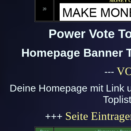
MONEY 
20
Power Vote To
Homepage Banner To
V
---
Deine Homepage mit Link u
Toplis
Seite Eintrag
+++