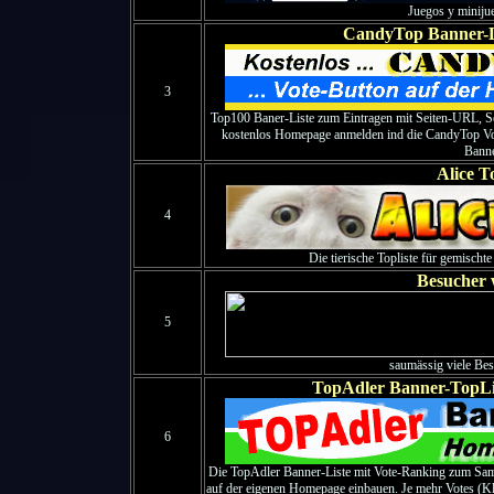
Juegos y minijue
CandyTop Banner-L
3
Top100 Baner-Liste zum Eintragen mit Seiten-URL, S
kostenlos Homepage anmelden ind die CandyTop Vot
Bann
Alice To
4
Die tierische Topliste für gemischt
Besucher 
5
saumässig viele Be
TopAdler Banner-TopLi
6
Die TopAdler Banner-Liste mit Vote-Ranking zum S
auf der eigenen Homepage einbauen. Je mehr Votes (Kli