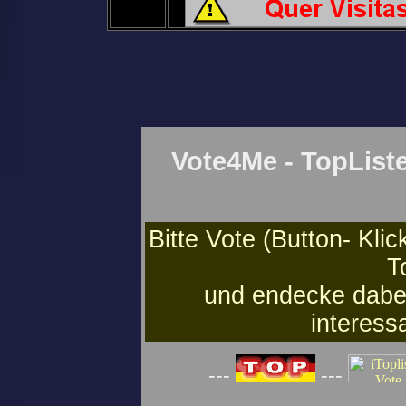
Vote4Me - TopListe
Bitte Vote (Button- Klic
T
und endecke dabe
interess
---
---