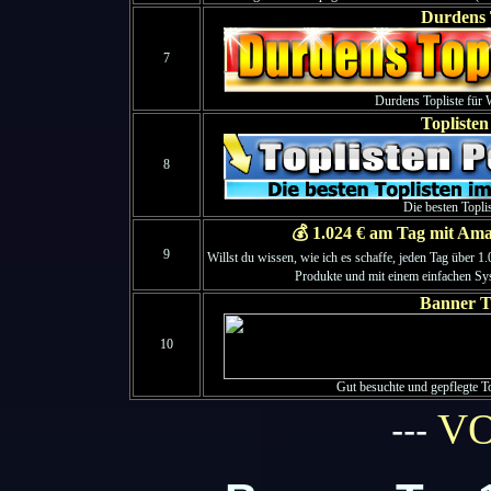
Durdens 
7
Durdens Topliste für W
Toplisten
8
Die besten Topli
💰 1.024 € am Tag mit Amaz
9
Willst du wissen, wie ich es schaffe, jeden Tag über 
Produkte und mit einem einfachen S
Banner T
10
Gut besuchte und gepflegte To
V
---