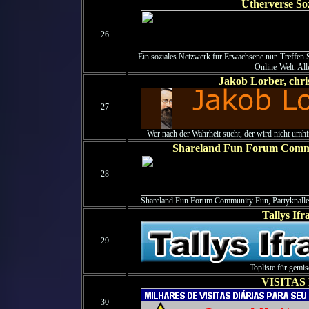
Utherverse So
26
Ein soziales Netzwerk für Erwachsene nur. Treffen S
Online-Welt. All
Jakob Lorber, chri
27
Wer nach der Wahrheit sucht, der wird nicht um
Shareland Fun Forum Commun
28
Shareland Fun Forum Community Fun, Partyknalle
Tallys Ifr
29
Topliste für gemis
VISITAS
30