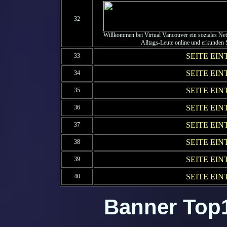
32
Willkommen bei Virtual Vancouver ein soziales Net
Alltags-Leute online und erkunden Si
SEITE EI
33
SEITE EI
34
SEITE EI
35
SEITE EI
36
SEITE EI
37
SEITE EI
38
SEITE EI
39
SEITE EI
40
Banner Top1