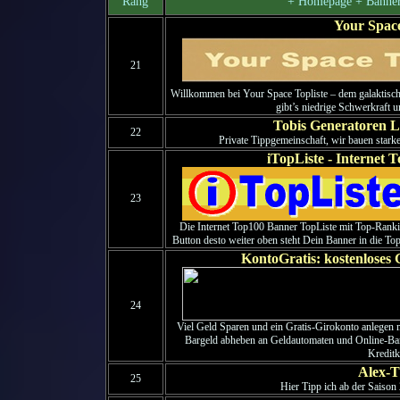
Rang
+ Homepage + Banner
Your Space
21
Willkommen bei Your Space Topliste – dem galaktisch
gibt’s niedrige Schwerkraft un
Tobis Generatoren L
22
Private Tippgemeinschaft, wir bauen stark
iTopListe - Internet 
23
Die Internet Top100 Banner TopListe mit Top-Rankin
Button desto weiter oben steht Dein Banner in die Top
KontoGratis: kostenloses 
24
Viel Geld Sparen und ein Gratis-Girokonto anlegen
Bargeld abheben an Geldautomaten und Online-Ban
Kreditk
Alex-T
25
Hier Tipp ich ab der Saison 