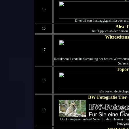
15
Divertiti con i tatuaggi,graffiti,street art
Alex-T
16
Hier Tipp ich ab der Saison 
Witzeseite
17
Redaktionell erstellte Sammlung der besten Witzeseite
Screens
Topor
18
die besten deutschspr
BW-Fotografie Tier-
19
Die Homepage umfasst Seiten zu den Themen Tierf
Fotogale