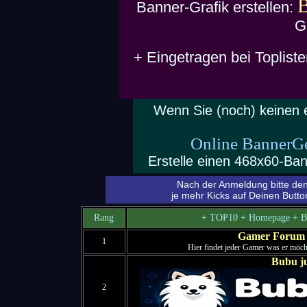
B
Banner-Grafik erstellen:
G
+ Eingetragen bei Toplist
Wenn Sie (noch) keinen 
Online BannerGen
Erstelle einen 468x60-Ban
Nach der Anmeldung bitte de
je mehr Kicks auf Deinen Butto
Rang
+ TOP10 + Homepage + Ba
Gamer Forum
1
Hier findet jeder Gamer was er möch
Bubu j
2