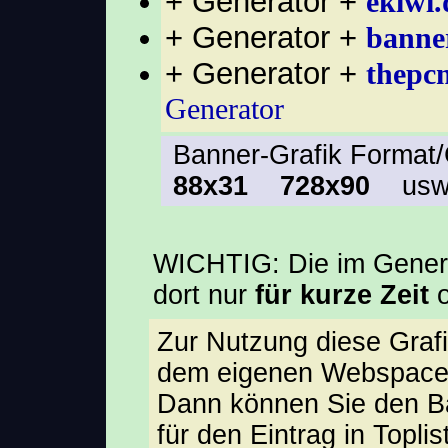
+ Generator +
ekiwi.
+ Generator +
banner
+ Generator +
thepc
Generator
Banner-Grafik Form
88x31
728x90
usw
WICHTIG: Die im Generat
dort nur
für kurze Zeit
o
Zur Nutzung diese Graf
dem eigenen Webspace
Dann können Sie den B
für den Eintrag in Toplis