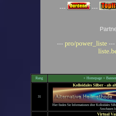
---
---
Partn
pro/power_liste
---
--
liste.
Rang
+ Homepage + Banner
Kolloidales Silber - als 
31
Hier finden Sie Informationen über Kolloidales Silb
Anschauen lo
Virtual V