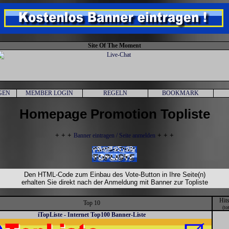
Site Of The Moment
GEN
MEMBER LOGIN
REGELN
BOOKMARK
Homepage Promotion Topliste
+ + +
+ + +
Banner eintragen / Seite anmelden
Den HTML-Code zum Einbau des Vote-Button in Ihre Seite(n)
erhalten Sie direkt nach der Anmeldung mit Banner zur Topliste
Hit
Top 10
(to
iTopListe - Internet Top100 Banner-Liste