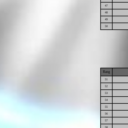
47
48
49
50
Rang
51
52
53
54
55
56
57
58