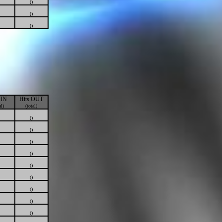
()
()
()
 IN
Hits OUT
al)
(total)
()
()
()
()
()
()
()
()
()