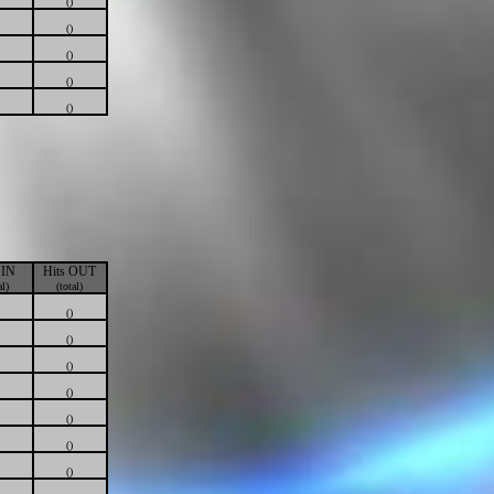
()
()
()
()
()
 IN
Hits OUT
al)
(total)
()
()
()
()
()
()
()