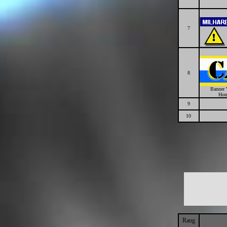
7
8
Banner 
Hom
9
10
Rang