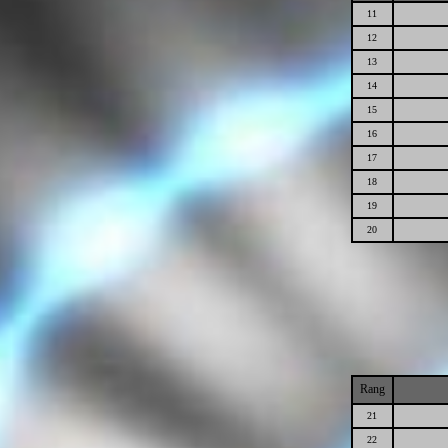
11
12
13
14
15
16
17
18
19
20
Rang
21
22