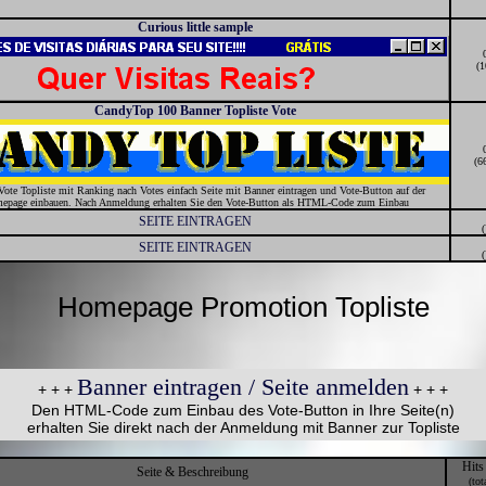
Curious little sample
(1
CandyTop 100 Banner Topliste Vote
(6
Vote Topliste mit Ranking nach Votes einfach Seite mit Banner eintragen und Vote-Button auf der
epage einbauen. Nach Anmeldung erhalten Sie den Vote-Button als HTML-Code zum Einbau
SEITE EINTRAGEN
(
SEITE EINTRAGEN
(
Homepage Promotion Topliste
Banner eintragen / Seite anmelden
+ + +
+ + +
Den HTML-Code zum Einbau des Vote-Button in Ihre Seite(n)
erhalten Sie direkt nach der Anmeldung mit Banner zur Topliste
Hits
Seite & Beschreibung
(tot