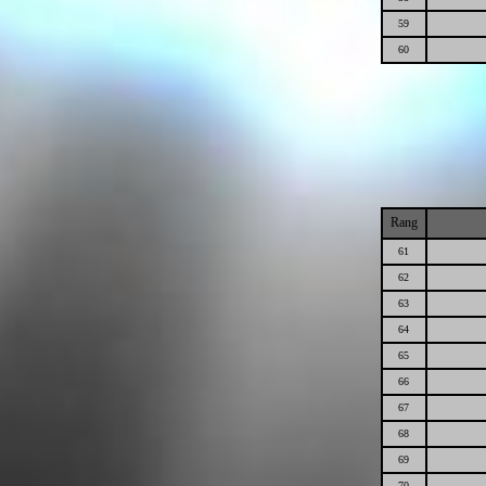
59
60
Rang
61
62
63
64
65
66
67
68
69
70