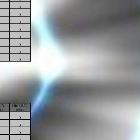
()
()
()
()
()
()
()
()
 IN
Hits OUT
al)
(total)
()
()
()
()