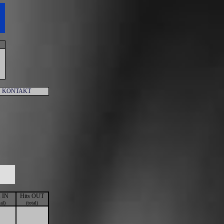
KONTAKT
s IN
Hits OUT
tal)
(total)