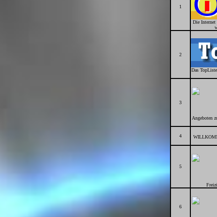
1
Die Interne
w
2
Das TopListe
3
Angeboten zu
4
WILLKOMME
5
Freiz
6