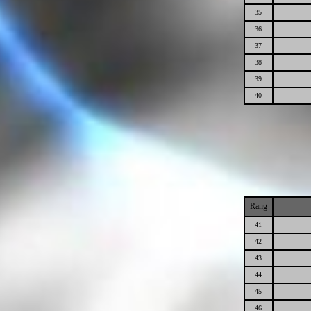
35
36
37
38
39
40
Rang
41
42
43
44
45
46