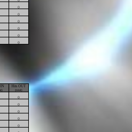
()
()
()
()
()
()
 IN
Hits OUT
al)
(total)
()
()
()
()
()