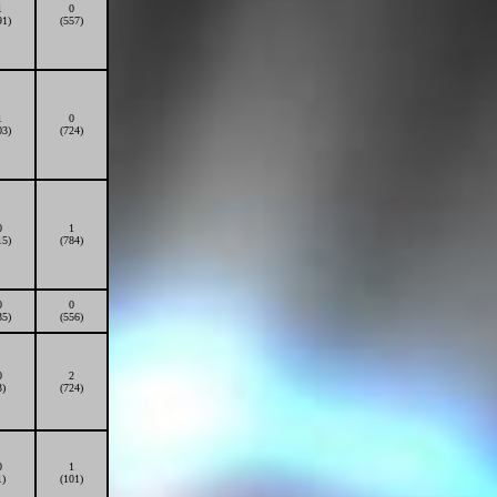
1
0
91)
(557)
1
0
03)
(724)
0
1
15)
(784)
0
0
35)
(556)
0
2
3)
(724)
0
1
1)
(101)