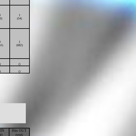
0
1
0)
(54)
0
1
61)
(682)
)
()
)
()
 IN
Hits OUT
al)
(total)