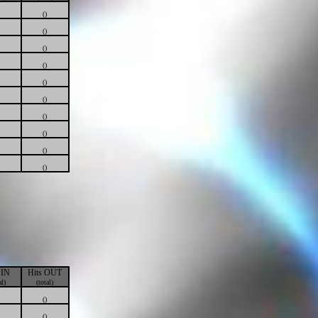
()
()
()
()
()
()
()
()
()
()
 IN
Hits OUT
al)
(total)
()
()