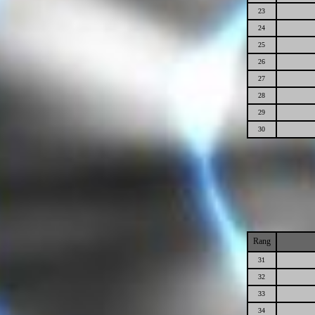
23
24
25
26
27
28
29
30
Rang
31
32
33
34