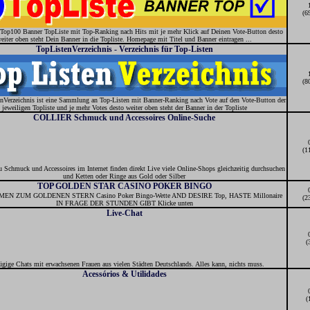
(6
t Top100 Banner TopListe mit Top-Ranking nach Hits mit je mehr Klick auf Deinen Vote-Button desto
eiter oben steht Dein Banner in die Topliste. Homepage mit Titel und Banner eintragen ...
TopListenVerzeichnis - Verzeichnis für Top-Listen
(8
nVerzeichnis ist eine Sammlung an Top-Listen mit Banner-Ranking nach Vote auf den Vote-Button der
jeweiligen Topliste und je mehr Votes desto weiter oben steht der Banner in der Topliste
COLLIER Schmuck und Accessoires Online-Suche
(1
 Schmuck und Accessoires im Internet finden direkt Live viele Online-Shops gleichzeitig durchsuchen
und Ketten oder Ringe aus Gold oder Silber
TOP GOLDEN STAR CASINO POKER BINGO
N ZUM GOLDENEN STERN Casino Poker Bingo-Wette AND DESIRE Top, HASTE Millonaire
(2
IN FRAGE DER STUNDEN GIBT Klicke unten
Live-Chat
(
ügige Chats mit erwachsenen Frauen aus vielen Städten Deutschlands. Alles kann, nichts muss.
Acessórios & Utilidades
(