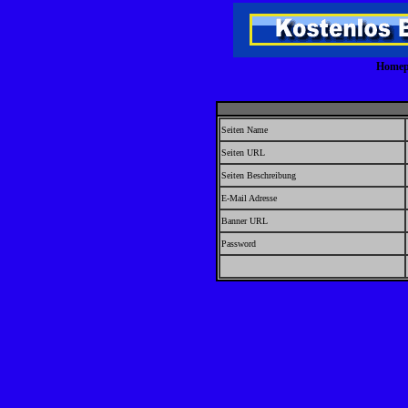
Homepa
Seiten Name
Seiten URL
Seiten Beschreibung
E-Mail Adresse
Banner URL
Password