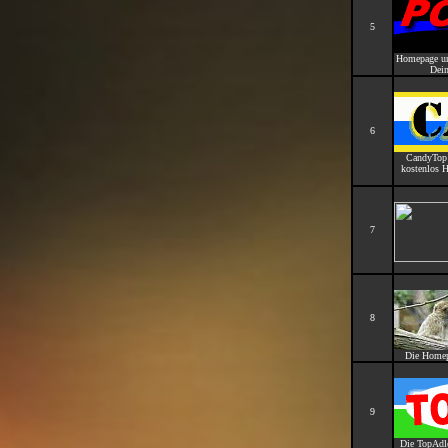
5
Homepage und
Dein
6
CandyTop 
kostenlos 
7
8
Die Homepa
9
Die TopAdl