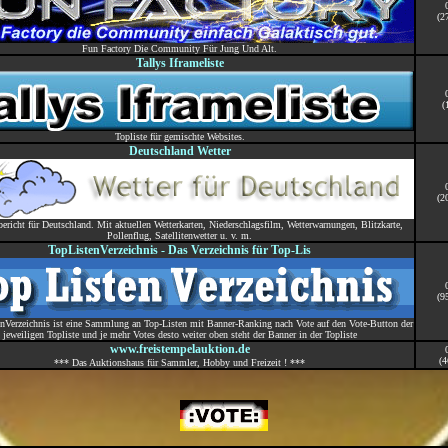
(2
Fun Factory Die Community Für Jung Und Alt.
Tallys Iframeliste
(
Topliste für gemischte Websites.
Deutschland Wetter
(2
bericht für Deutschland. Mit aktuellen Wetterkarten, Niederschlagsfilm, Wetterwarnungen, Blitzkarte,
Pollenflug, Satellitenwetter u. v. m.
TopListenVerzeichnis - Das Verzeichnis für Top-Lis
(9
nVerzeichnis ist eine Sammlung an Top-Listen mit Banner-Ranking nach Vote auf den Vote-Button der
jeweiligen Topliste und je mehr Votes desto weiter oben steht der Banner in der Topliste
www.freistempelauktion.de
(4
*** Das Auktionshaus für Sammler, Hobby und Freizeit ! ***