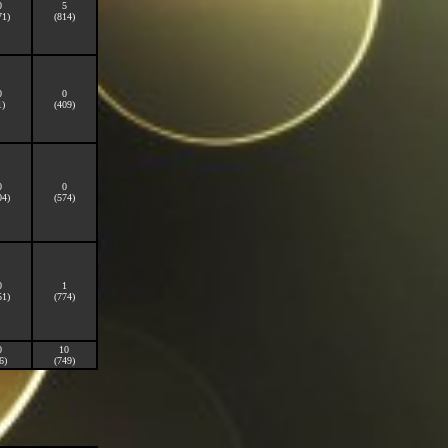
0
5
71)
(814)
0
0
1)
(409)
0
0
04)
(574)
0
1
51)
(774)
0
10
6)
(749)