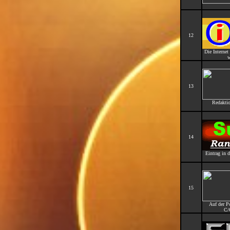
12
Die Interne
w
13
Redaktio
14
Eintrag in 
15
Auf der P
C/