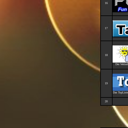
16
17
18
Der Wetter
19
Das TopListe
20