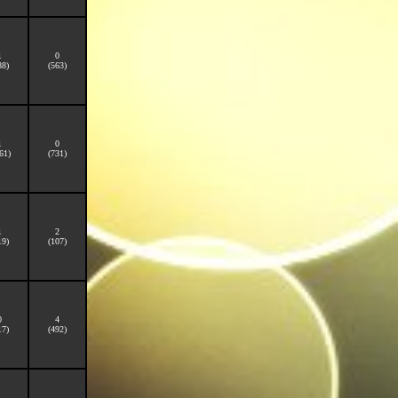
1
0
88)
(563)
1
0
61)
(731)
1
2
19)
(107)
0
4
17)
(492)