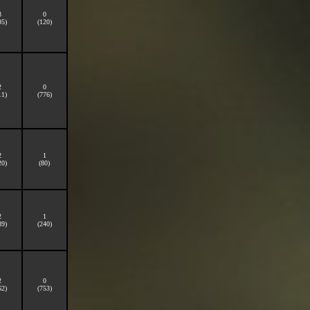
3
0
95)
(120)
2
0
11)
(776)
2
1
20)
(80)
2
1
89)
(240)
2
0
62)
(753)