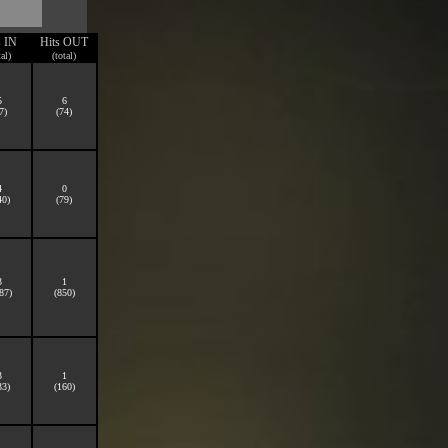
s IN
Hits OUT
tal)
(total)
5
6
7)
(74)
4
0
40)
(79)
3
1
87)
(850)
3
1
33)
(160)