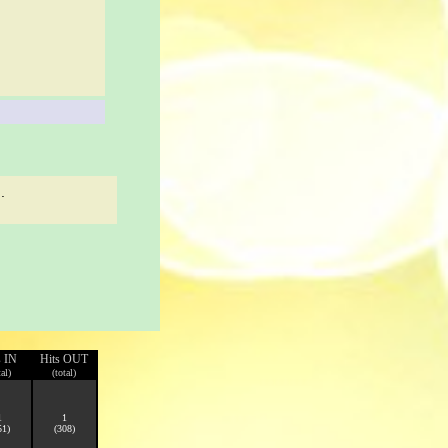
.
s IN
Hits OUT
tal)
(total)
1
1
51)
(308)