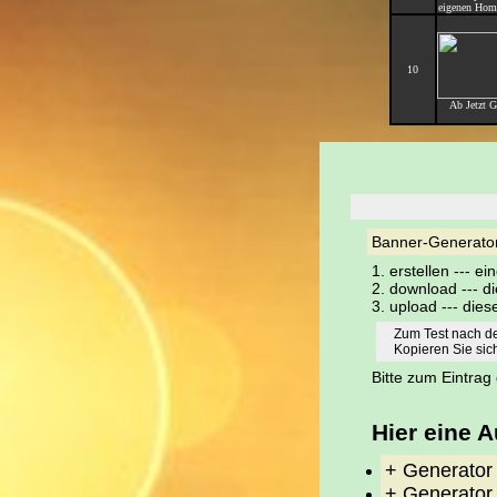
eigenen Home
10
Ab Jetzt G
Banner-Generator 
1. erstellen --- e
2. download --- d
3. upload --- di
Zum Test nach d
Kopieren Sie si
Bitte zum Eintra
Hier eine 
+ Generator
+ Generator