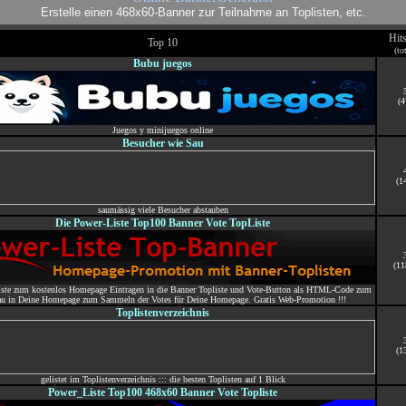
Erstelle einen 468x60-Banner zur Teilnahme an Toplisten, etc.
Hit
Top 10
(to
Bubu juegos
(4
Juegos y minijuegos online
Besucher wie Sau
(1
saumässig viele Besucher abstauben
Die Power-Liste Top100 Banner Vote TopListe
(11
iste zum kostenlos Homepage Eintragen in die Banner Topliste und Vote-Button als HTML-Code zum
u in Deine Homepage zum Sammeln der Votes für Deine Homepage. Gratis Web-Promotion !!!
Toplistenverzeichnis
(1
gelistet im Toplistenverzeichnis ::: die besten Toplisten auf 1 Blick
Power_Liste Top100 468x60 Banner Vote Topliste