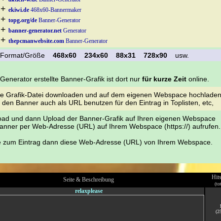
 +
ekiwi.de
468x60-Bannermaker
 +
topg.org/de
Banner-Generator
 +
banner-generator.net
Generator
 +
thepcmanwebsite.com
Banner-Generator
k Format/Größe
468x60
234x60
88x31
728x90
usw.
enerator erstellte Banner-Grafik ist dort nur
für kurze Zeit
online.
se Grafik-Datei downloaden und auf dem eigenen Webspace hochladen
den Banner auch als URL benutzen für den Eintrag in Toplisten, etc,
d und dann Upload der Banner-Grafik auf Ihren eigenen Webspace
anner per Web-Adresse (URL) auf Ihrem Webspace (https://) aufrufen.
ie zum Eintrag dann diese Web-Adresse (URL) von Ihrem Webspace.
Hit
Seite & Beschreibung
(to
relaxplease
(2