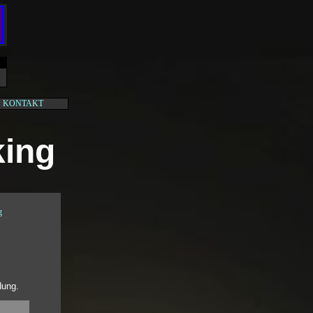
KONTAKT
ing
g
dung.