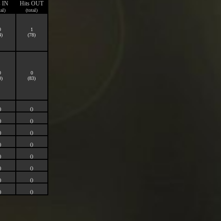
s IN
Hits OUT
tal)
(total)
0
1
4)
(78)
0
0
0)
(83)
)
()
)
()
)
()
)
()
)
()
)
()
)
()
)
()