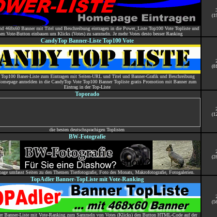
(1
 468x60 Banner mit Titel und Beschreibung eintragen in die Power_Liste Top100 Vote Topliste und
en Vote-Button einbauen um Klicks (Votes) zu sammeln. Je mehr Votes desto besser Ranking
CandyTop Banner-Liste Top100 Vote
(8
Top100 Baner-Liste zum Eintragen mit Seiten-URL und Titel und Banner-Grafik und Beschreibung
Homepage anmelden in die CandyTop Vote Top100 Banner Topliste gratis Promotion mit Banner zum
Eintrag in der Top-Liste
Toporado
(1
die besten deutschsprachigen Toplisten
BW-Fotografie
(2
ge umfasst Seiten zu den Themen Tierfotografie, Foto des Monats, Makrofotografie, Fotogalerien.
TopAdler Banner-TopListe mit Vote-Ranking
(5
er Banner-Liste mit Vote-Ranking zum Sammeln von Votes (Klicks) den Button HTML-Code auf der