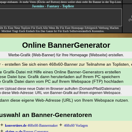
page einbauen. Je mehr Votes (Klicks auf Button) desto weiter oben steht Ihr Banner in der Top-Liste.
Jasmins - Fantasy - Topliste
(7
ibt Es Eine Neue Topliste Für Euch Alle.Wenn Ihr Für Eure Homepage Erfolgreich Werbung Machen
Möchtet Tragt Euch Einfach Ein.Das Ganze Ist Für Euch Selbstverständlich Kostenlos.
Online BannerGenerator
Werbe-Grafik (Web-Banner) für Ihre Homepage (Webseite) erstellen.
- erstellen Sie sich einen 468x60-Banner zur Teilnahme an Toplisten, 
ine Grafik-Datei mit Hilfe eines Online Banner-Generators erstellen
iese Datei bzw. Grafik dann heruterladen auf Ihrem PC speichern
ese Grafik Datei dann vom PC auf Ihrem Webspace (FTP) hochladen
em Upload diese neue Datei im Browser aufrufen (Domain/Pfad/Dateiname)
ch diese Web-Adresse: URL von Banner-Grafik auf Ihrem eigenen Webspace.
g dann diese eigene Web-Adresse (URL) von Ihrem Webspace nutzen.
Auswahl an Banner-Generatoren
 +
+
konvertiere.de
468x60-Bannermaker
468x60 Vorlagen
 +
aktien-w.de
Banner-Generator