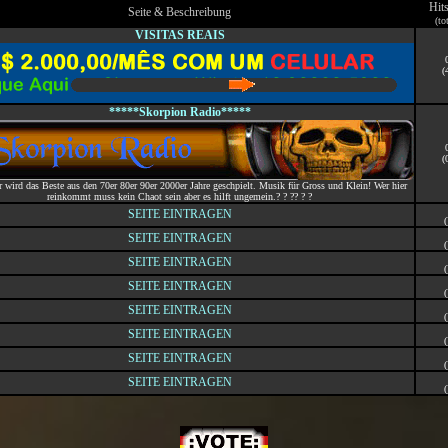
Hit
Seite & Beschreibung
(to
VISITAS REAIS
(
*****Skorpion Radio*****
(
ir wird das Beste aus den 70er 80er 90er 2000er Jahre geschpielt. Musik für Gross und Klein! Wer hier
reinkommt muss kein Chaot sein aber es hilft ungemein.? ? ?? ? ?
SEITE EINTRAGEN
(
SEITE EINTRAGEN
(
SEITE EINTRAGEN
(
SEITE EINTRAGEN
(
SEITE EINTRAGEN
(
SEITE EINTRAGEN
(
SEITE EINTRAGEN
(
SEITE EINTRAGEN
(