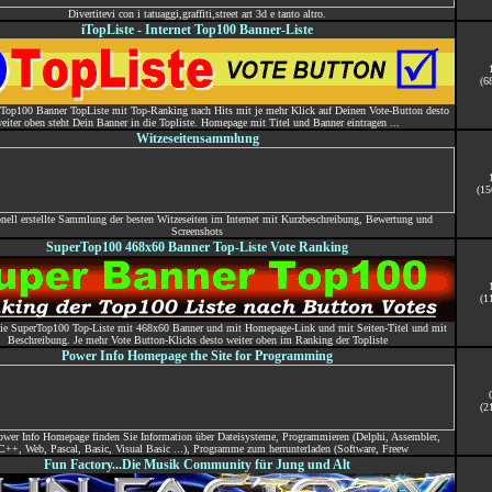
Divertitevi con i tatuaggi,graffiti,street art 3d e tanto altro.
iTopListe - Internet Top100 Banner-Liste
(6
t Top100 Banner TopListe mit Top-Ranking nach Hits mit je mehr Klick auf Deinen Vote-Button desto
eiter oben steht Dein Banner in die Topliste. Homepage mit Titel und Banner eintragen ...
Witzeseitensammlung
(15
nell erstellte Sammlung der besten Witzeseiten im Internet mit Kurzbeschreibung, Bewertung und
Screenshots
SuperTop100 468x60 Banner Top-Liste Vote Ranking
(1
die SuperTop100 Top-Liste mit 468x60 Banner und mit Homepage-Link und mit Seiten-Titel und mit
Beschreibung. Je mehr Vote Button-Klicks desto weiter oben im Ranking der Topliste
Power Info Homepage the Site for Programming
(2
ower Info Homepage finden Sie Information über Dateisysteme, Programmieren (Delphi, Assembler,
C++, Web, Pascal, Basic, Visual Basic ...), Programme zum herrunterladen (Software, Freew
Fun Factory...Die Musik Community für Jung und Alt