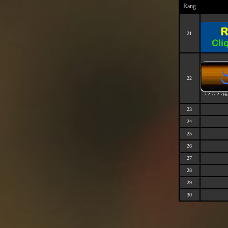
Rang
21
22
? ? ?? ? ?H
23
24
25
26
27
28
29
30