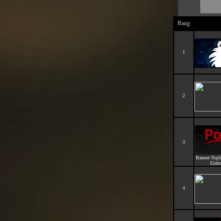
Rang
1
2
3
Banner-Topl
Einba
4