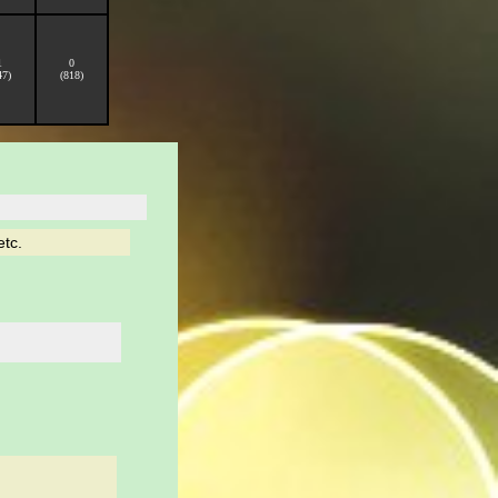
1
0
47)
(818)
etc.