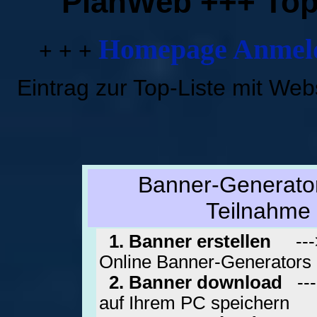
PlanWeb +++ Top
Homepage Anmeld
+ + +
Eintrag zur Top-Liste mit We
Banner-Generator
Teilnahme a
1. Banner erstellen
---> 
Online Banner-Generators 
2. Banner download
---
auf Ihrem PC speichern