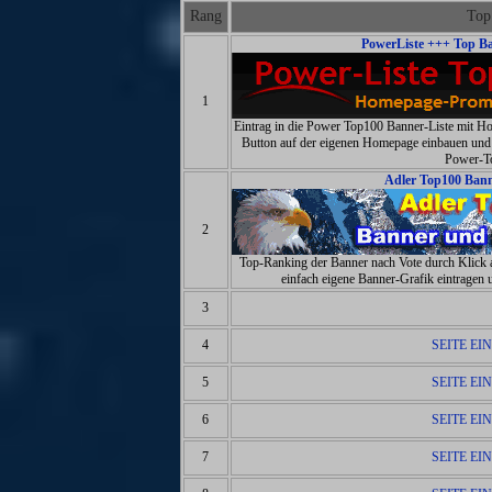
Rang
Top
PowerListe +++ Top Ba
1
Eintrag in die Power Top100 Banner-Liste mit
Button auf der eigenen Homepage einbauen und
Power-To
Adler Top100 Bann
2
Top-Ranking der Banner nach Vote durch Klick 
einfach eigene Banner-Grafik eintrage
3
4
SEITE EI
5
SEITE EI
6
SEITE EI
7
SEITE EI