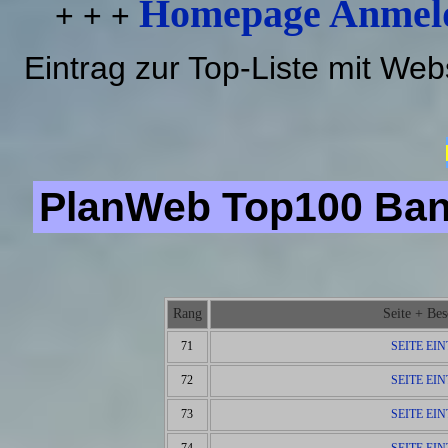
Homepage Anmeld
+ + +
Eintrag zur Top-Liste mit We
PlanWeb Top100 Bann
Rang
Seite + Be
71
SEITE EI
72
SEITE EI
73
SEITE EI
74
SEITE EI