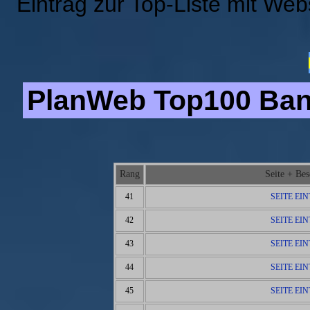
Eintrag zur Top-Liste mit We
PlanWeb Top100 Bann
Rang
Seite + Be
41
SEITE EI
42
SEITE EI
43
SEITE EI
44
SEITE EI
45
SEITE EI