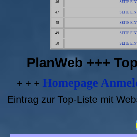
46
SEITE EI
47
SEITE EI
48
SEITE EI
49
SEITE EI
50
SEITE EI
PlanWeb +++ Top
Homepage Anmeld
+ + +
Eintrag zur Top-Liste mit We