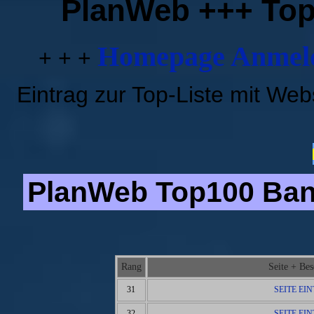
PlanWeb +++ Top
Homepage Anmeld
+ + +
Eintrag zur Top-Liste mit We
PlanWeb Top100 Bann
Rang
Seite + Be
31
SEITE EI
32
SEITE EI