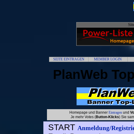
Si
SEITE EINTRAGEN
MEMBER LOGIN
PlanWeb Top
Homepage und Banner
Eintragen
und
Vo
Je mehr Votes (
Button-Klicks
) Sie sam
START
Anmeldung/Registri