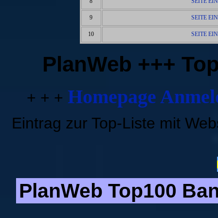
8
SEITE EI
9
SEITE EI
10
SEITE EI
PlanWeb +++ Top
Homepage Anmeld
+ + +
Eintrag zur Top-Liste mit We
PlanWeb Top100 Bann