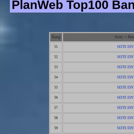
PlanWeb Top100 Bann
Rang
Seite + Be
51
SEITE EI
52
SEITE EI
53
SEITE EI
54
SEITE EI
55
SEITE EI
56
SEITE EI
57
SEITE EI
58
SEITE EI
59
SEITE EI