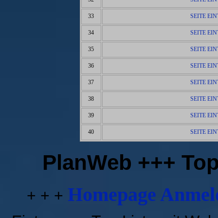
33
SEITE EI
34
SEITE EI
35
SEITE EI
36
SEITE EI
37
SEITE EI
38
SEITE EI
39
SEITE EI
40
SEITE EI
PlanWeb +++ Top
Homepage Anmeld
+ + +