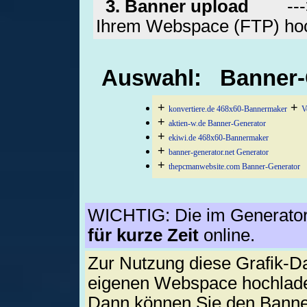
3. Banner upload
---> G
Ihrem Webspace (FTP) ho
Auswahl: Banner-
+
+
konvertiere.de 468x60-Bannermaker
V
+
aktien-w.de Banner-Generator
+
ekiwi.de 468x60-Bannermaker
+
banner-generator.net Generator
+
thepcmanwebsite.com Banner-Generator
WICHTIG: Die im Generator e
für kurze Zeit
online.
Zur Nutzung diese Grafik-D
eigenen Webspace hochlad
Dann können Sie den Banne