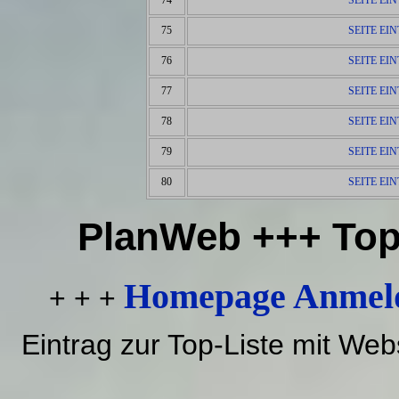
75
SEITE EI
76
SEITE EI
77
SEITE EI
78
SEITE EI
79
SEITE EI
80
SEITE EI
PlanWeb +++ Top
Homepage Anmeld
+ + +
Eintrag zur Top-Liste mit We