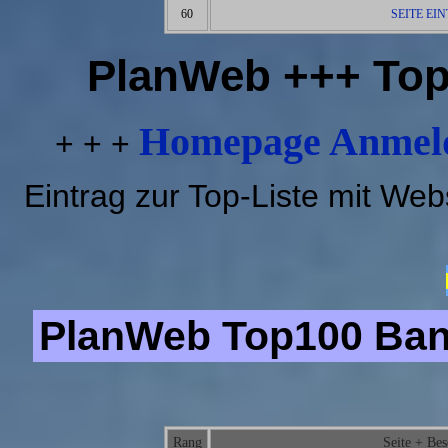
60
SEITE EI
PlanWeb +++ Top
Homepage Anmeld
+ + +
Eintrag zur Top-Liste mit We
PlanWeb Top100 Bann
Rang
Seite + Be