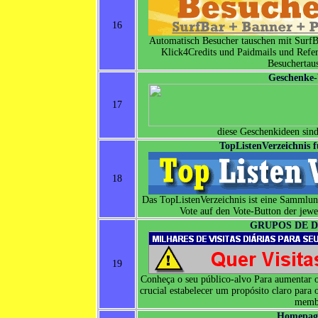
16
Automatisch Besucher tauschen mit Surf
Klick4Credits und Paidmails und Refera
Besuchertau
Geschenke
17
diese Geschenkideen sin
TopListenVerzeichnis 
18
Das TopListenVerzeichnis ist eine Sammlu
Vote auf den Vote-Button der jewe
GRUPOS DE 
19
Conheça o seu público-alvo Para aumentar 
crucial estabelecer um propósito claro para
memb
Homepag