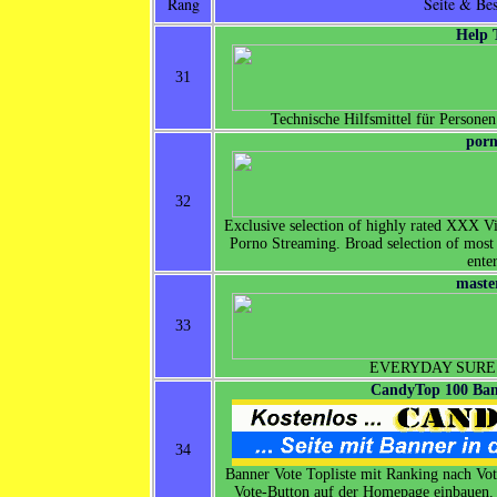
Rang
Seite & Be
Help 
31
Technische Hilfsmittel für Personen
porn
32
Exclusive selection of highly rated XXX V
Porno Streaming. Broad selection of most v
ente
maste
33
EVERYDAY SURE
CandyTop 100 Bann
34
Banner Vote Topliste mit Ranking nach Vot
Vote-Button auf der Homepage einbauen.