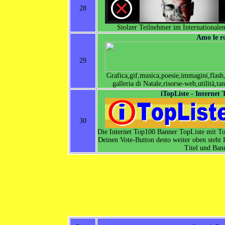
28
Stolzer Teilnehmer im Internationalen
Amo le ro
29
Grafica,gif,musica,poesie,immagini,flash,t
galleria di Natale,risorse-web,utilità,t
iTopListe - Internet
30
Die Internet Top100 Banner TopListe mit To
Deinen Vote-Button desto weiter oben steht
Titel und Ban