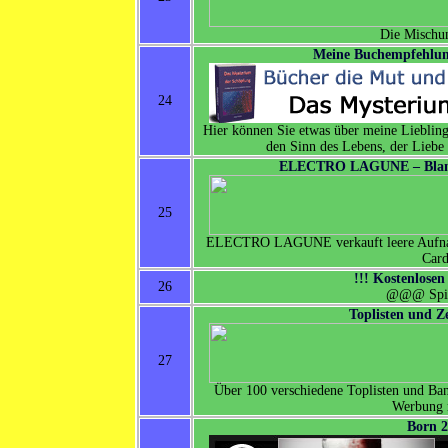
Die Mischu
Meine Buchempfehlun
24
Hier können Sie etwas über meine Liebling
den Sinn des Lebens, der Liebe
ELECTRO LAGUNE – Blank
25
ELECTRO LAGUNE verkauft leere Aufnahm
Card
!!! Kostenlosen
26
@@@ Spi
Toplisten und Z
27
Über 100 verschiedene Toplisten und Ban
Werbung 
Born 2