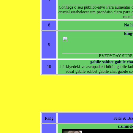
7
Conheça o seu público-alvo Para aumentar 
crucial estabelecer um propósito claro para
memb
8
No l
king
9
EVERYDAY SURE
gabile sohbet gabile cha
10
Türkiyedeki ve avrupadaki bütün gabile kulla
ideal gabile sohbet gabile chat gabile s
Rang
Seite & Be
sizinme