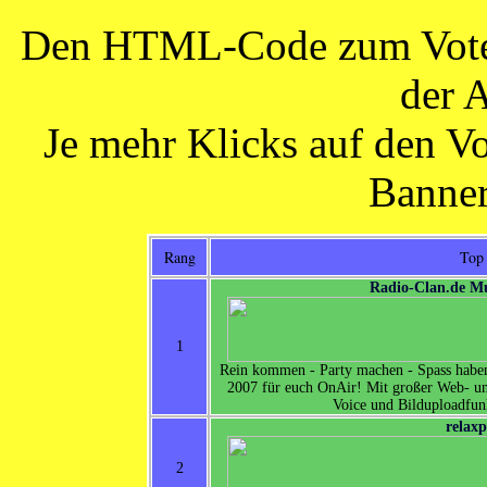
Den HTML-Code zum Vote-B
der 
Je mehr Klicks auf den Vo
Banner
Rang
Top
Radio-Clan.de M
1
Rein kommen - Party machen - Spass habe
2007 für euch OnAir! Mit großer Web- u
Voice und Bilduploadfun
relaxp
2