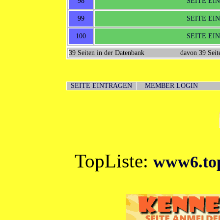
98
SEITE EI
99
SEITE EI
100
SEITE EI
39 Seiten in der Datenbank
davon 39 Seit
SEITE EINTRAGEN
MEMBER LOGIN
TopListe:
www6.top