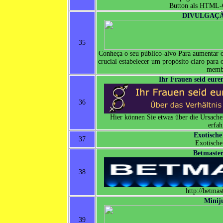
Button als HTML-
DIVULGAÇÃ
35
Conheça o seu público-alvo Para aumentar 
crucial estabelecer um propósito claro para
memb
Ihr Frauen seid eur
36
Hier können Sie etwas über die Ursach
erfah
Exotisch
37
Exotisch
Betmaste
38
http://betma
Minij
39