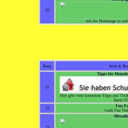
20
mit der Homepage zu unf
Rang
Seite & Be
Tipps für Mensch
21
Hier gibt viele kostenlose Tipps und Tri
Hartz IV
Fun Fa
22
Geile Fun Vid
Hitradi
23