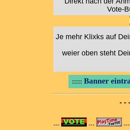
Direkt nach der An
Vote-B
Je mehr Klixks auf De
weier oben steht De
Banner eintra
:::::
- -
---
---
--