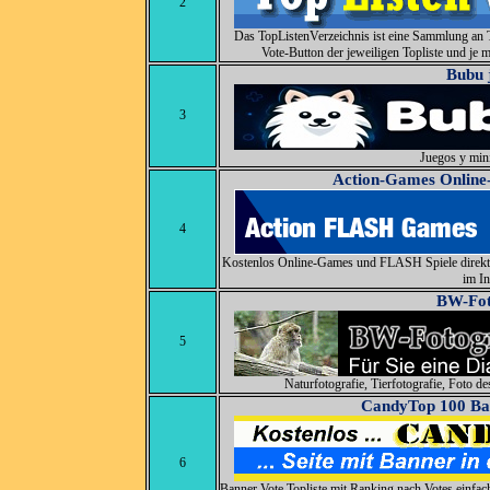
2
Das TopListenVerzeichnis ist eine Sammlung an 
Vote-Button der jeweiligen Topliste und je m
Bubu 
3
Juegos y mini
Action-Games Online
4
Kostenlos Online-Games und FLASH Spiele direkt 
im In
BW-Fot
5
Naturfotografie, Tierfotografie, Foto d
CandyTop 100 Ban
6
Banner Vote Topliste mit Ranking nach Votes einfach