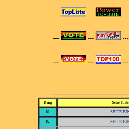
---
---
--
---
---
--
---
---
--
Rang
Seite & Be
SEITE E
81
SEITE E
82