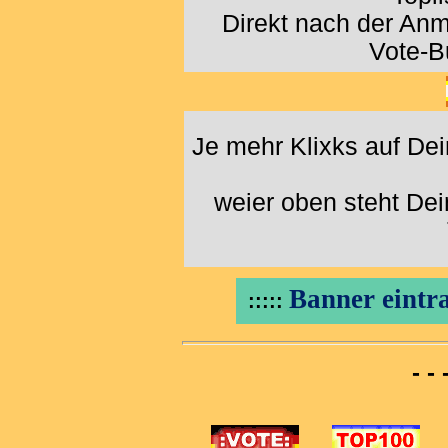
Direkt nach der An
Vote-B
Je mehr Klixks auf De
weier oben steht De
Banner eintra
:::::
- -