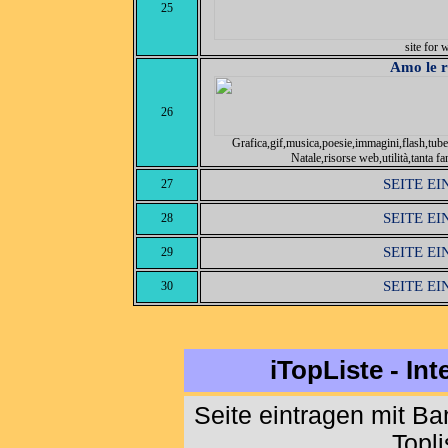
25
site for 
Amo le r
26
Grafica,gif,musica,poesie,immagini,flash,tube, o
Natale,risorse web,utilità,tanta f
SEITE E
27
SEITE E
28
SEITE E
29
SEITE E
30
iTopListe - In
Seite eintragen mit B
Topl