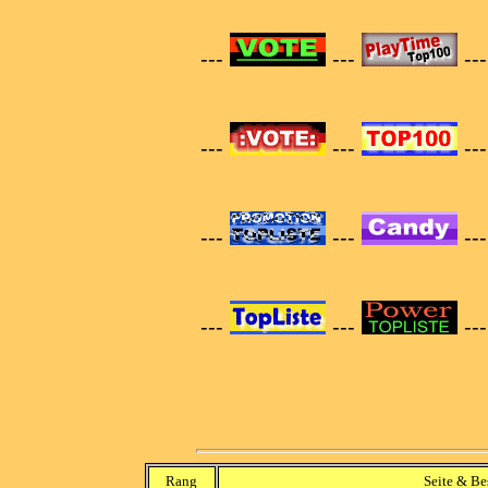
---
---
--
---
---
--
---
---
--
---
---
--
Rang
Seite & Be