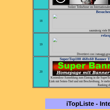
Stolzer Teilnehmer im Internationale
Besucher
18
saumässig viele B
relax
19
Divertitevi con i tatuaggi,graff
SuperTop100 468x60 Banner To
20
Kostenlose Anmeldung zum Eintrag in die SuperT
Link mit Seiten-Titel und mit Beschreibung. Je mehr
Ranking de
iTopListe - In