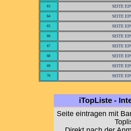
SEITE E
63
SEITE E
64
SEITE E
65
SEITE E
66
SEITE E
67
SEITE E
68
SEITE E
69
SEITE E
70
iTopListe - In
Seite eintragen mit B
Topl
Direkt nach der An