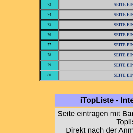
SEITE E
73
SEITE E
74
SEITE E
75
SEITE E
76
SEITE E
77
SEITE E
78
SEITE E
79
SEITE E
80
iTopListe - In
Seite eintragen mit B
Topl
Direkt nach der An