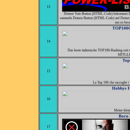
13
Deinen Vote-Button (HTML-Code) bekommst Du 
sammeln Deinen Button (HTML-Code) auf Deiner H
um so bess
TOP100Gr
14
Das beste italienische TOP100-Ranking sei
MITGLI
Top
15
La Top 100 che raccoglie i mi
Hobbys 
16
Meine klein
Born 
17