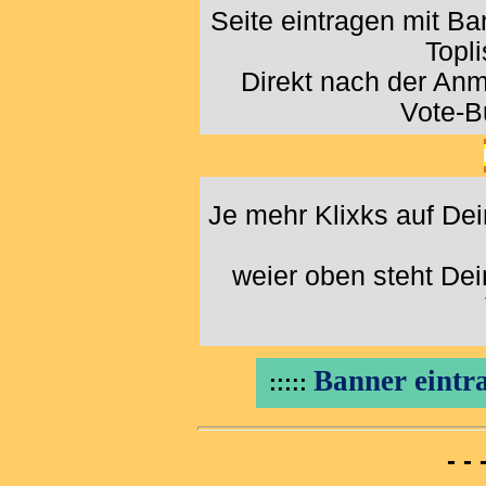
Seite eintragen mit B
Topl
Direkt nach der An
Vote-B
Je mehr Klixks auf De
weier oben steht De
Banner eintra
:::::
- -