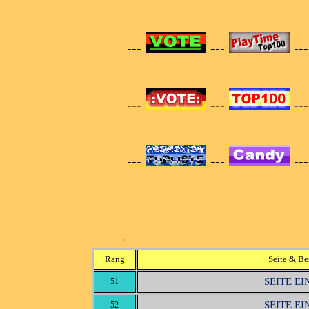
---
---
--
---
---
--
---
---
--
Rang
Seite & Be
SEITE E
51
SEITE E
52