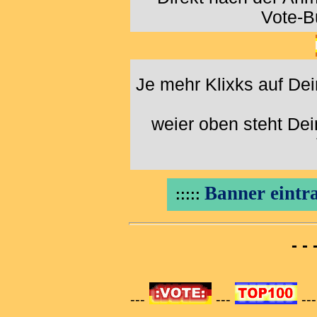
Vote-B
Je mehr Klixks auf De
weier oben steht De
Banner eintra
:::::
- -
---
---
--