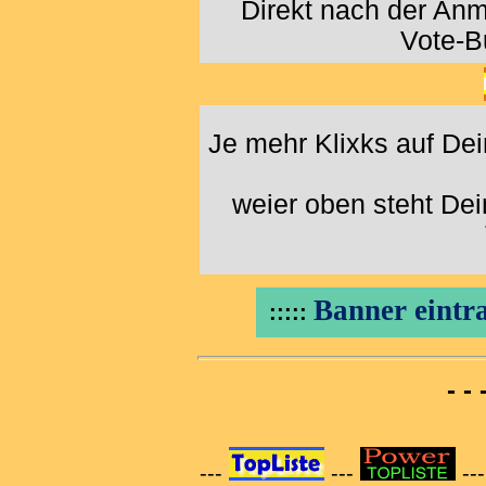
Direkt nach der An
Vote-B
Je mehr Klixks auf De
weier oben steht De
Banner eintra
:::::
- -
---
---
--