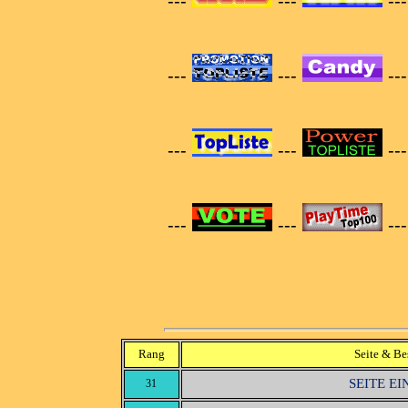
---
---
--
---
---
--
---
---
--
---
---
--
Rang
Seite & Be
SEITE E
31