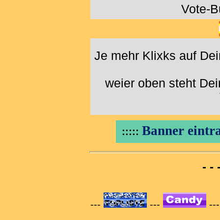
Vote-B
Je mehr Klixks auf De
weier oben steht De
Banner eintra
:::::
- -
---
---
--