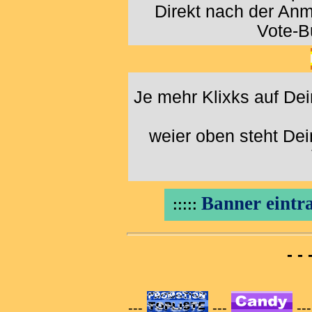
Direkt nach der An
Vote-B
Je mehr Klixks auf De
weier oben steht De
Banner eintra
:::::
- -
---
---
--