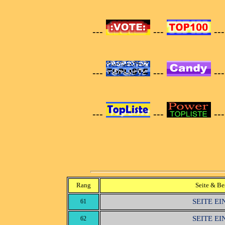
---
---
--
---
---
--
---
---
--
Rang
Seite & Be
SEITE E
61
SEITE E
62