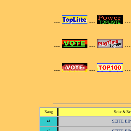
---
---
--
---
---
--
---
---
--
Rang
Seite & Be
SEITE E
41