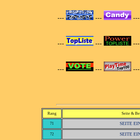
---
---
--
---
---
--
---
---
--
Rang
Seite & Be
SEITE E
71
SEITE E
72