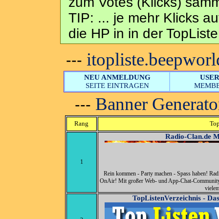
zum Votes (Klicks) samm
TIP: ... je mehr Klicks 
die HP in in der TopListe
itopliste.beepworl
---
NEU ANMELDUNG
USE
SEITE EINTRAGEN
MEMBE
Banner Generato
---
Rang
Top
Radio-Clan.de 
1
Rein kommen - Party machen - Spass haben! Radi
OnAir! Mit großer Web- und App-Chat-Community, 
viele
TopListenVerzeichnis - Das