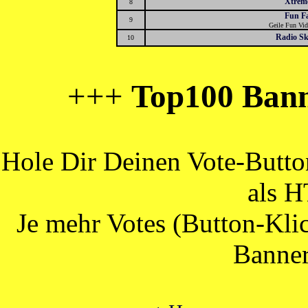
Xtrem
8
Fun F
9
Geile Fun Vid
Radio S
10
+++
Top100 Bann
Hole Dir Deinen Vote-Butt
als 
Je mehr Votes (Button-Klic
Banner