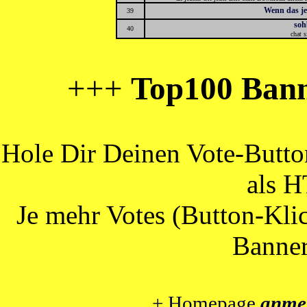
Wenn das je
39
soh
40
chat s
+++
Top100 Bann
Hole Dir Deinen Vote-Butt
als 
Je mehr Votes (Button-Klic
Banner
+ Homepage
anme