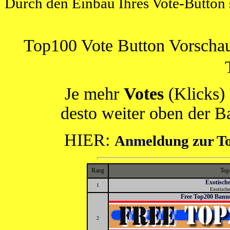
Durch den Einbau Ihres Vote-Button 
Top100 Vote Button Vors
Je mehr
Votes
(Klicks) 
desto weiter oben der 
HIER:
Anmeldung zur To
Rang
Top
Exotisch
1
Exotisch
Free Top200 Banner
2