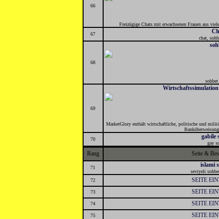
66
Freizügige Chats mit erwachsenen Frauen aus viele
Ch
67
chat, sohb
soh
68
sohbet 
Wirtschaftssimulatio
69
MarketGlory enthält wirtschaftliche, politische und milit
Banküberweisung 
gabile
70
gay s
Rang
Seite & Be
islami 
71
seviyeli sohbe
SEITE EI
72
SEITE EI
73
SEITE EI
74
SEITE EI
75