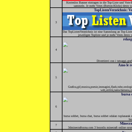
Kostenlos Banner eintragen in die Top-Liste und Vote
sammeln. Je mehr Votes (Button-Klicks) desto wei
TopListenVerzeichnis: Ve
3
Das TopListenVerzeichnis ist eine Sammlung an Top-Liste
jeweiligen Topliste und je mehr Votes desto w
relax
4
Divertitevi con i tatuaggi,graff
Amo le r
5
Grafica,gif,musica,poesie,immagini,flash,tube,orologi,ca
web,utilità,tanta-fantasia,
bursa 
6
bursa sohbet, bursa chat, bursa sohbet odaları toplanarak 
bu
Minecra
7
3dminecraftoyna.com 3 boyutlu minecraft online oyunla