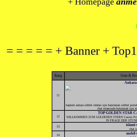
+ Homepage
anme
= = = = = + Banner + Top1
Rang
Seite & Be
Ankara
11
başkent ankara sohbet odaları için hazırlanan sohbet portal
char ortamında bulunmak için e
TOP GOLDEN STAR C
12
WILLKOMMEN ZUM GOLDENEN STERN Casino Poker 
IN FRAGE DER STUNDE
islami
13
chat s
mobil 
14