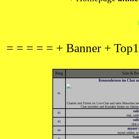
= = = = = + Banner + Top1
Rang
Seite & Be
Kennenlernen im Chat u
41
Chatten und Flirten im Live-Chat und nette Menschen ken
Chat mitreden und Kontakte finden im Online-
soh
42
chat, sohb
soh
43
chat s
mynet 
44
mynet sohbet, my
Soh
45