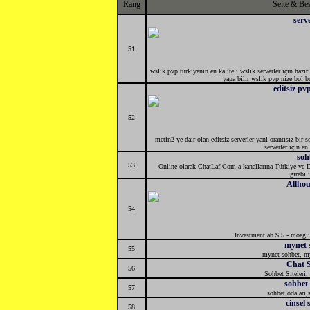
Rang
Seite & Be
serve
51
wslik pvp turkiyenin en kaliteli wslik serverler için hazır
yapa bilir wslik pvp nize bol bol
editsiz pvp
52
metin2 ye dair olan editsiz serverler yani orantısız bir s
serverler için e
soh
53
Online olarak ChatLaf.Com a kanallarına Türkiye ve D
girebili
Allho
54
Investment ab $ 5.- moegl
mynet 
55
mynet sohbet, my
Chat Si
56
Sohbet Siteleri,
sohbet s
57
sohbet odaları,
cinsel 
58