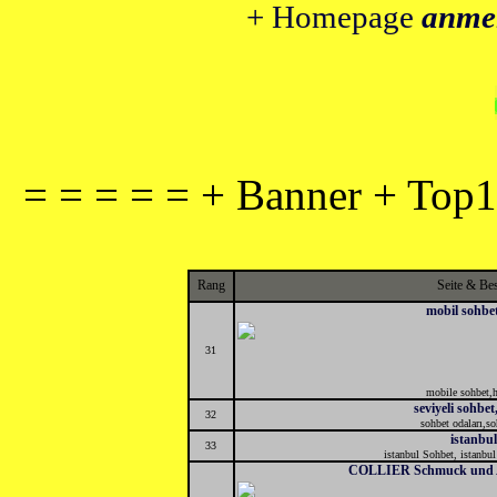
+ Homepage
anme
= = = = = + Banner + Top1
Rang
Seite & Be
mobil sohbe
31
mobile sohbet,h
seviyeli sohbet,
32
sohbet odaları,soh
istanbu
33
istanbul Sohbet, istanbul
COLLIER Schmuck und Ac