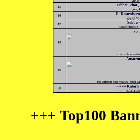
clplak
sohbet , chat , 
15
genç k
!!! Kostenlose
16
@@@ Sp
Sohbet 
17
sohbet ücretsiz ,
soh
18
chat, sohbet odalar
Amateur
19
free amateur teen movies, asian bab
---=== Kızlarl
20
---=== kızlarla so
+++
Top100 Bann