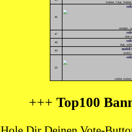
Sohbet, Chat, Sohbet 
soh
46
omegla , s
soh
47
chat s
soh
48
chat, sohb
mobil 
49
mobil 
soh
50
sohbet siteleri
+++
Top100 Bann
Hole Dir Deinen Vote-Butt