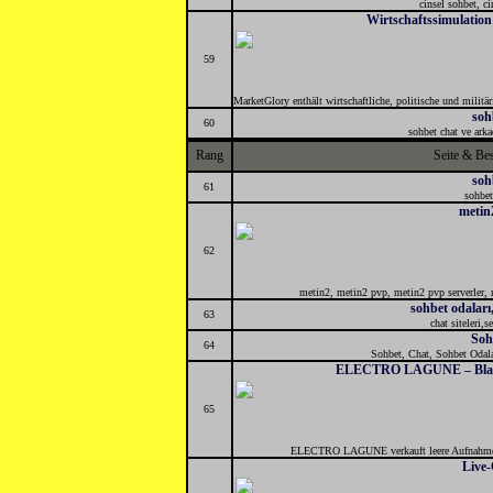
cinsel sohbet, ci
Wirtschaftssimulatio
59
MarketGlory enthält wirtschaftliche, politische und milit
soh
60
sohbet chat ve arka
Rang
Seite & Be
soh
61
sohbet
metin
62
metin2, metin2 pvp, metin2 pvp serverler, m
sohbet odaları,
63
chat siteleri,s
Soh
64
Sohbet, Chat, Sohbet Odal
ELECTRO LAGUNE – Blank
65
ELECTRO LAGUNE verkauft leere Aufnahme Me
Live