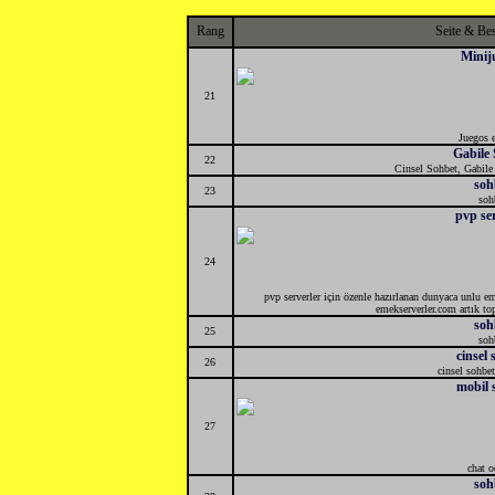
Rang
Seite & Be
Minij
21
Juegos e
Gabile
22
Cinsel Sohbet, Gabile
soh
23
soh
pvp se
24
pvp serverler için özenle hazırlanan dunyaca unlu e
emekserverler.com artık top
soh
25
soh
cinsel 
26
cinsel sohbet
mobil 
27
chat o
soh