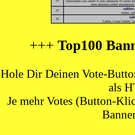
28
balimsohbet.com sohbet ve chat odalarında 10 seneye de
emin adımlarla sohbet aramalarında b
sohbet 
29
sohbet, sohb
soh
30
Sohbet, Cinsel Sohbet, Ga
+++
Top100 Bann
Hole Dir Deinen Vote-Butt
als 
Je mehr Votes (Button-Klic
Banner