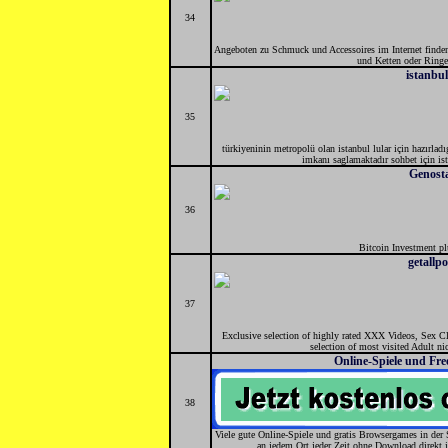
34
Angeboten zu Schmuck und Accessoires im Internet finden 
und Ketten oder Ringe
istanbu
35
türkiyeninin metropolü olan istanbul lular için hazırladı
imkanı saglamaktadır sohbet için ist
Genost
36
Bitcoin Investment p
getallp
37
Exclusive selection of highly rated XXX Videos, Sex 
selection of most visited Adult nic
Online-Spiele und Fr
38
Viele gute Online-Spiele und gratis Browsergames in der
an jedem Ort jeder Zeit ohne Download direkt 