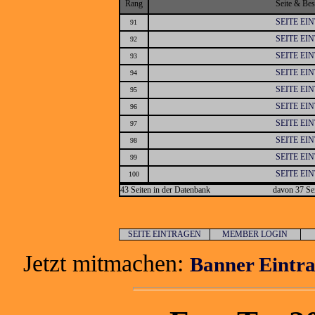
Rang
Seite & Be
SEITE EI
91
SEITE EI
92
SEITE EI
93
SEITE EI
94
SEITE EI
95
SEITE EI
96
SEITE EI
97
SEITE EI
98
SEITE EI
99
SEITE EI
100
43 Seiten in der Datenbank
davon 37 Sei
SEITE EINTRAGEN
MEMBER LOGIN
Jetzt mitmachen:
Banner Eintra