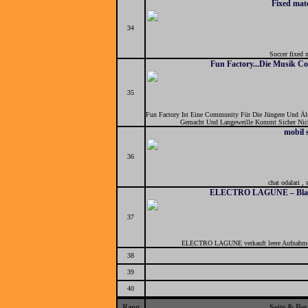
Fixed ma
34
Soccer fixed
Fun Factory...Die Musik C
35
Fun Factory Ist Eine Community Für Die Jüngere Und Äl
Gemacht Und Langeweille Kommt Sicher Nich
mobil 
36
chat odalari , 
ELECTRO LAGUNE – Blank
37
ELECTRO LAGUNE verkauft leere Aufnahme Me
38
39
40
Rang
Seite & Be