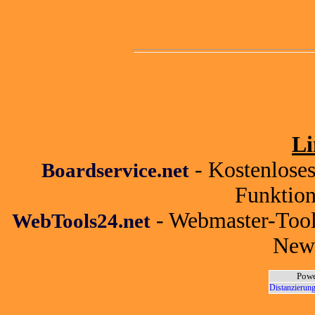
Li
- Kostenlose
Boardservice.net
Funktion
- Webmaster-Tool
WebTools24.net
News
Powe
Distanzierung