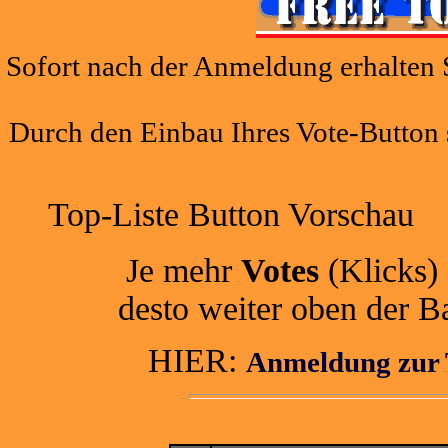
Sofort nach der Anmeldung erhalten
Durch den Einbau Ihres Vote-Button 
Top-Liste Button Vorscha
Je mehr
Votes
(Klicks) 
desto weiter oben der 
HIER:
Anmeldung zur 