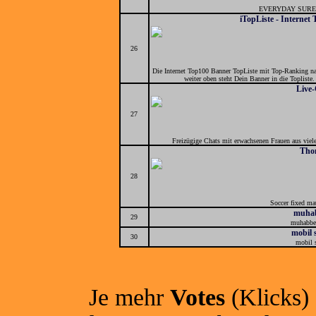
EVERYDAY SURE
iTopListe - Internet
26
Die Internet Top100 Banner TopListe mit Top-Ranking na
weiter oben steht Dein Banner in die Topliste
Live
27
Freizügige Chats mit erwachsenen Frauen aus viele
Tho
28
Soccer fixed ma
muhab
29
muhabbet
mobil 
30
mobil 
Je mehr
Votes
(Klicks) 