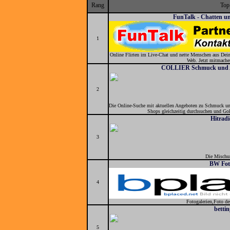
Rang
Top
FunTalk - Chatten un
1
Online Flirten im Live-Chat und nette Menschen aus Dei
Web. Jetzt mitmachen
COLLIER Schmuck und Ac
2
Die Online-Suche mit aktuellen Angeboten zu Schmuck und 
Shops gleichzeitig durchsuchen und Gol
Hitradi
3
Die Mischu
BW Fot
4
Fotogalerien,Foto de
betti
5