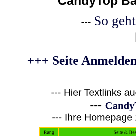
CandyTop Ba
So geht
---
+++ Seite Anmelden
--- Hier Textlinks a
---
CandyT
--- Ihre Homepage z
Rang
Seite & Be