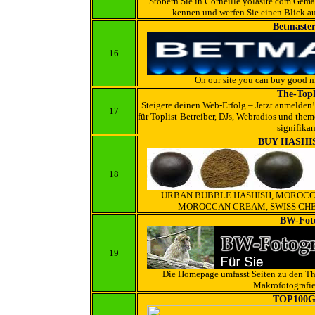
Stöbern Sie in Corneille.yolasite.com Gem
kennen und werfen Sie einen Blick auf
Betmaste
16
On our site you can buy good m
The-Topl
Steigere deinen Web-Erfolg – Jetzt anmelden! 
17
für Toplist-Betreiber, DJs, Webradios und the
signifika
BUY HASHI
18
URBAN BUBBLE HASHISH, MOROCC
MOROCCAN CREAM, SWISS CHEE
BW-Foto
19
Die Homepage umfasst Seiten zu den Th
Makrofotografie
TOP100Gr