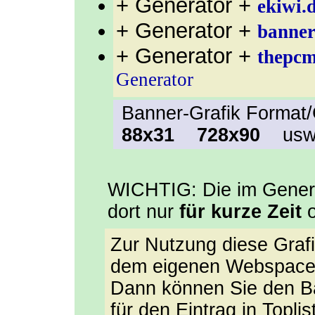
+ Generator +
ekiwi.
+ Generator +
banner
+ Generator +
thepcm
Generator
Banner-Grafik Form
88x31
728x90
usw
WICHTIG: Die im Generat
dort nur
für kurze Zeit
o
Zur Nutzung diese Graf
dem eigenen Webspace
Dann können Sie den B
für den Eintrag in Toplis