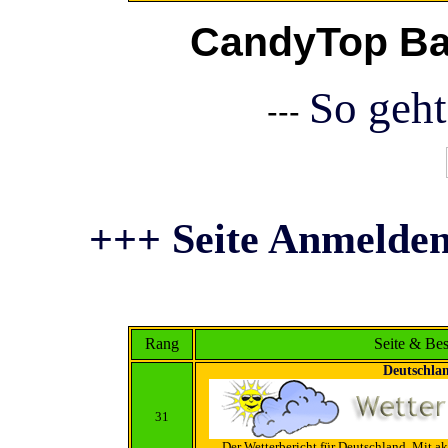
CandyTop Ba
So geht
---
+++ Seite Anmelden
Rang
Seite & Be
Deutschla
31
Der Wetterbericht für Deutschland. Mit ak