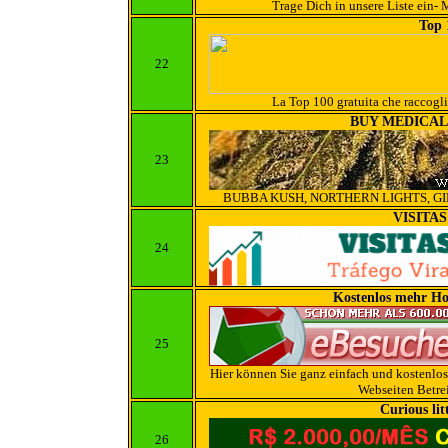
Trage Dich in unsere Liste ein-
Top 
22
La Top 100 gratuita che raccoglie 
BUY MEDICAL
23
BUBBA KUSH, NORTHERN LIGHTS, GI
VISITAS
24
Kostenlos mehr H
25
Hier können Sie ganz einfach und kostenlo
Webseiten Betre
Curious lit
26