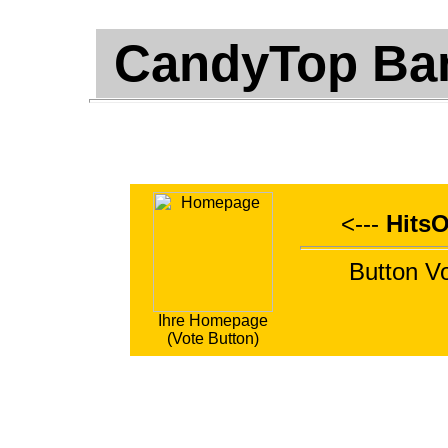
CandyTop Ban
<---
HitsO
Button V
Ihre Homepage
(Vote Button)