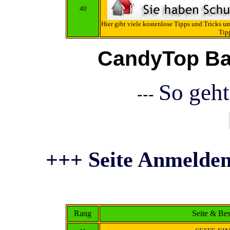
40
Hier gibt viele kostenlose Tipps und Tricks 
Tip
CandyTop Ba
So geht
---
+++ Seite Anmelden
Rang
Seite & Be