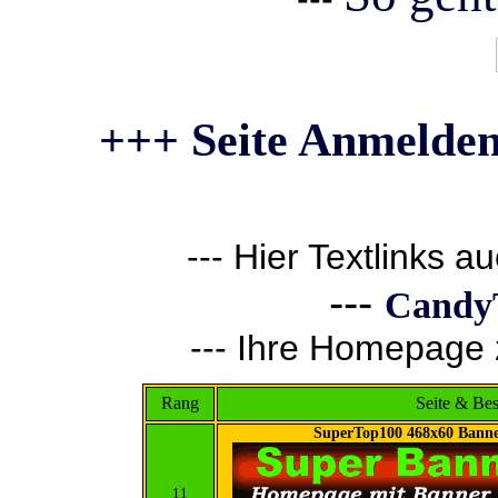
+++ Seite Anmelden
--- Hier Textlinks a
---
CandyT
--- Ihre Homepage z
Rang
Seite & Be
SuperTop100 468x60 Banne
11