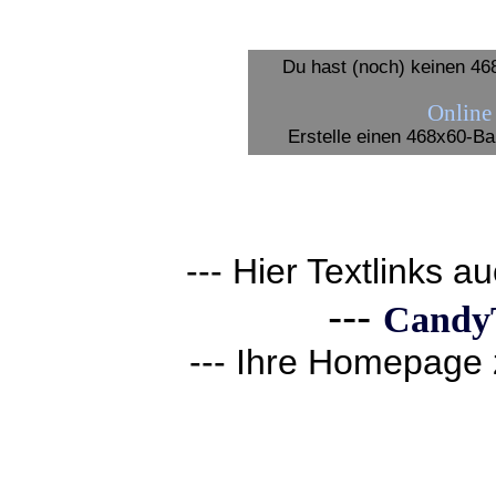
Du hast (noch) keinen 468
Online
Erstelle einen 468x60-Ba
--- Hier Textlinks a
---
CandyT
--- Ihre Homepage z