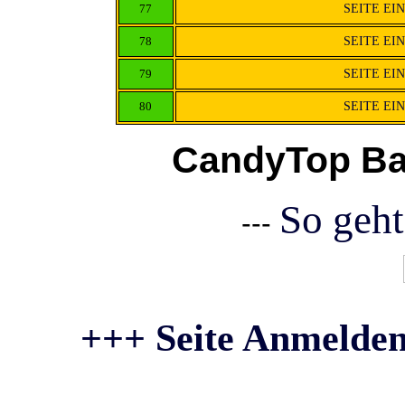
77
SEITE EI
78
SEITE EI
79
SEITE EI
80
SEITE EI
CandyTop Ba
So geht
---
+++ Seite Anmelden