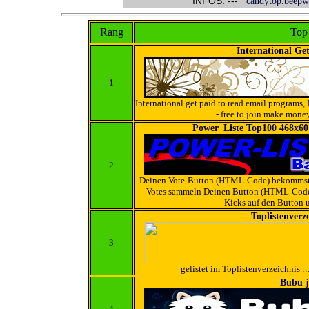
INFOS: ---
candytop.beepw
Rang
Top
International Ge
1
International get paid to read email programs,
- free to join make mone
Power_Liste Top100 468x60
2
Deinen Vote-Button (HTML-Code) bekommst 
Votes sammeln Deinen Button (HTML-Code)
Kicks auf den Button 
Toplistenverze
3
gelistet im Toplistenverzeichnis ::
Bubu j
4