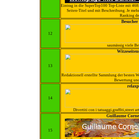
Eintrag in die SuperTop100 Top-Liste mit 4
Seiten-Titel und mit Beschreibung. Je meh
Ranking de
Besucher
12
saumässig viele B
Witzeseite
13
Redaktionell erstellte Sammlung der besten W
Bewertung und
relaxp
14
Divertiti con i tatuaggi,graffiti,street ar
Guillaume Cornel
15