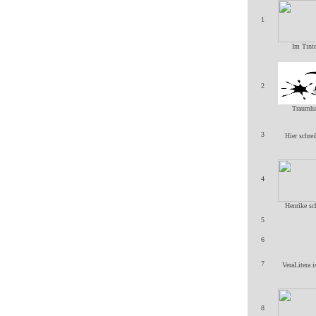
1
Im Tinte
2
Traumhaf
3
Hier schre
4
Henrike sc
5
6
7
VeraLitera 
8