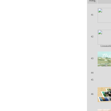
Rang
41
42
Literaturb
43
44
45
46