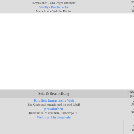
(2
Rezensionen , Challenges und mehr
Shellys Bücherecke
(5
Meine kleine Welt der Bücher
Hit
Seite & Beschreibung
(to
Knuffels fantastische Welt
(4
Ein Kinderbuch entsteht und ihr seid dabei!
prosafarben
(4
Rund um mich und mein Bücherregal :D
Welt der Thrillerpfeife
(1