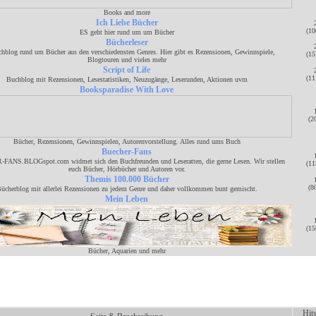
Books and more
Ich Liebe Bücher
(10
ES geht hier rund um um Bücher
Bücherleser
hblog rund um Bücher aus den verschiedensten Genres. Hier gibt es Rezensionen, Gewinnspiele,
(15
Blogtouren und vieles mehr
Script of Life
(11
Buchblog mit Rezensionen, Lesestatistiken, Neuzugänge, Leserunden, Aktionen uvm
Booksparadise With Love
(2
Bücher, Rezensionen, Gewinnspielen, Autorenvorstellung. Alles rund ums Buch
Buecher-Fans
ANS.BLOGspot.com widmet sich den Buchfreunden und Leseratten, die gerne Lesen. Wir stellen
(11
euch Bücher, Hörbücher und Autoren vor.
Themis 100.000 Bücher
(8
ücherblog mit allerlei Rezensionen zu jedem Genre und daher vollkommen bunt gemischt.
Mein Leben
(15
Bücher, Aquarien und mehr
Hit