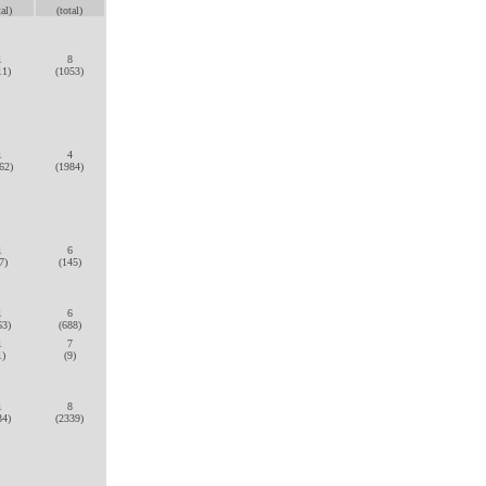
tal)
(total)
1
8
11)
(1053)
1
4
62)
(1984)
1
6
7)
(145)
1
6
63)
(688)
1
7
1)
(9)
1
8
34)
(2339)