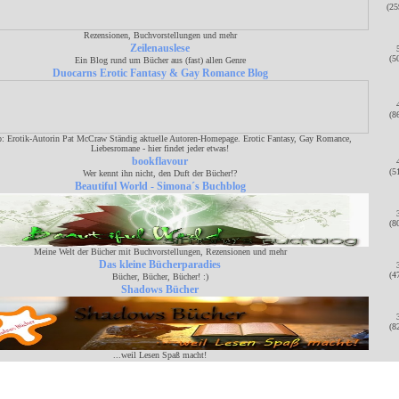
(25
Rezensionen, Buchvorstellungen und mehr
Zeilenauslese
(5
Ein Blog rund um Bücher aus (fast) allen Genre
Duocarns Erotic Fantasy & Gay Romance Blog
(8
: Erotik-Autorin Pat McCraw Ständig aktuelle Autoren-Homepage. Erotic Fantasy, Gay Romance,
Liebesromane - hier findet jeder etwas!
bookflavour
(5
Wer kennt ihn nicht, den Duft der Bücher!?
Beautiful World - Simona´s Buchblog
(8
Meine Welt der Bücher mit Buchvorstellungen, Rezensionen und mehr
Das kleine Bücherparadies
(4
Bücher, Bücher, Bücher! :)
Shadows Bücher
(8
...weil Lesen Spaß macht!