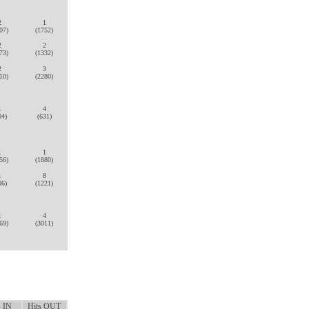
2
1
07)
(1752)
2
2
73)
(1332)
2
3
10)
(2280)
1
4
04)
(631)
1
1
56)
(1880)
1
8
06)
(1221)
1
4
69)
(3011)
s IN
Hits OUT