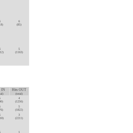
6
6
18)
(85)
6
5
12)
(1163)
s IN
Hits OUT
tal)
(total)
5
4
40)
(1256)
5
5
76)
(1822)
5
3
18)
(2211)
5
1