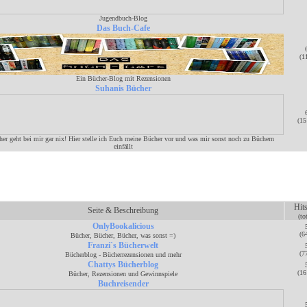
Jugendbuch-Blog
Das Buch-Cafe
(1
Ein Bücher-Blog mit Rezensionen
Suhanis Bücher
(15
er geht bei mir gar nix! Hier stelle ich Euch meine Bücher vor und was mir sonst noch zu Büchern
einfällt
Hit
Seite & Beschreibung
(to
OnlyBookalicious
(6
Bücher, Bücher, Bücher, was sonst =)
Franzi`s Bücherwelt
(7
Bücherblog - Bücherrezensionen und mehr
Chattys Bücherblog
(16
Bücher, Rezensionen und Gewinnspiele
Buchreisender