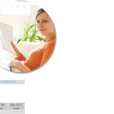
KONTAKT
s IN
Hits OUT
tal)
(total)