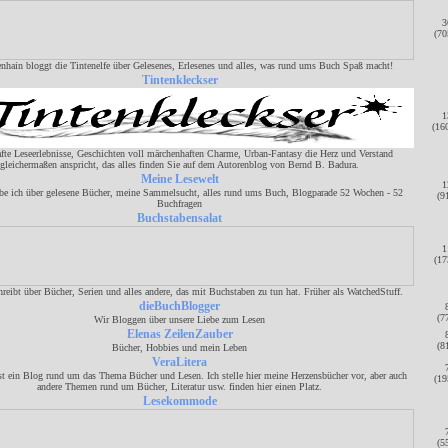
3
(70
nhain bloggt die Tintenelfe über Gelesenes, Erlesenes und alles, was rund ums Buch Spaß macht!
Tintenkleckser
1
(16
te Leseerlebnisse, Geschichten voll märchenhaften Charme, Urban-Fantasy die Herz und Verstand
gleichermaßen anspricht, das alles finden Sie auf dem Autorenblog von Bernd B. Badura.
Meine Lesewelt
1
ibe ich über gelesene Bücher, meine Sammelsucht, alles rund ums Buch, Blogparade 52 Wochen - 52
(9
Buchfragen
Buchstabensalat
1
(17
hreibt über Bücher, Serien und alles andere, das mit Buchstaben zu tun hat. Früher als WatchedStuff.
dieBuchBlogger
(7
Wir Bloggen über unsere Liebe zum Lesen
Elenas ZeilenZauber
(8
Bücher, Hobbies und mein Leben
VeraLitera
ist ein Blog rund um das Thema Bücher und Lesen. Ich stelle hier meine Herzensbücher vor, aber auch
(19
andere Themen rund um Bücher, Literatur usw. finden hier einen Platz.
Lesekommode
(5