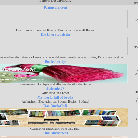
Seite & Beschreibung
(to
Krimisofa.com
(5
Das Krimisofa rezensiert Krimis, Thriller und vereinzelt Horror.
Die Literatouristin
(13
log rund um das Leben als Leseratte, alles wichtige & unwichtige über Bücher, Rezensionen und co.
Buchsüchtige
(3
Rezensionen, Buchtipps und alles aus der Welt der Bücher
diabooks78
(4
Alles rund ums Lesen
My world full of books
(
Auf meinem Blog gehts um Bücher, Bücher, Bücher:)
Das Buch-Cafè
(9
Rezensionen und Allerlei rund ums Buch!
Eine Bücherwelt