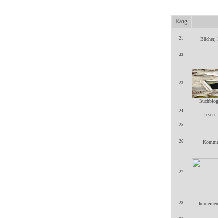
Rang
21
Bücher, 
22
23
Buchblog 
24
Lesen i
25
26
Komment
27
28
In meinem