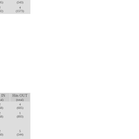
95)
(543)
2
4
92)
(1573)
s IN
Hits OUT
tal)
(total)
2
4
68)
(605)
2
1
68)
(893)
2
5
60)
(544)