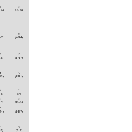
6
5
56)
(2609)
3
9
022)
(4014)
2
10
12)
(1717)
1
5
33)
(1511)
8
2
78)
(993)
8
5
17)
(1676)
7
1
54)
(1487)
7
3
57)
(715)