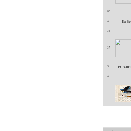
34
35
Der Buc
36
37
38
BUECHER-F
39
B
40