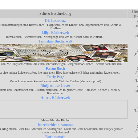
Hit
Seite & Beschreibung
(to
Die Leserattz
Buchvorstellungen und Rezensionen - Hauptsächlich zu Kinder- bzw Jugendbüchern und Krimis &
(2
Thrillern
Lillys Bücherwelt
(6
Rezensionen, Lesestatistiken, Neuzugänge und was mir sonst noch so einfällt...
Twinskm-Bücherwelt
(11
von Zwillingsschwestern -die einen sehr vielseitigen Lesegeschmack haben...schaut doch mal rein!
KarinsBuch
(7
st eine meiner Leidenschaften, hier nun mein Blog über gelesene Bücher und meine Rezensionen.
Curly Page
(5
Meine kleine verrückte und verwirrende Welt der Bücher (aber auch privat)
Niniji under Cover
are und Rezensionen von Büchern hauptsächlich folgender Genre: Romance, Science Fiction &
(6
Kinderbücher
Anetts Bücherwelt
(11
Meine Welt der Bücher
buecherbiene-ramona
 Blog stehen Leser UND Autoren im Vordergrund. Nicht nur Leser bekommen hier einiges geboten
(2
sondern auch Autoren!
Buchmensch