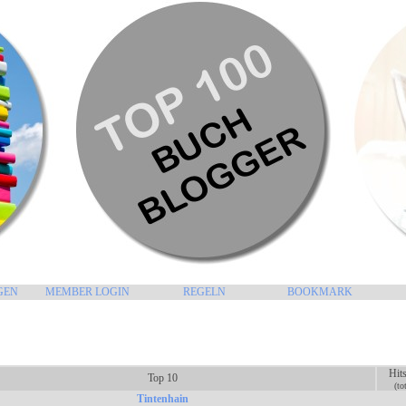
GEN
MEMBER LOGIN
REGELN
BOOKMARK
Hit
Top 10
(to
Tintenhain