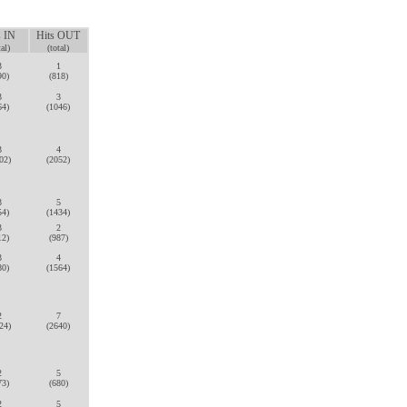
s IN
Hits OUT
tal)
(total)
3
1
90)
(818)
3
3
64)
(1046)
3
4
02)
(2052)
3
5
54)
(1434)
3
2
12)
(987)
3
4
80)
(1564)
2
7
24)
(2640)
2
5
73)
(680)
2
5