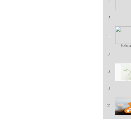
14
15
16
Buchtipp
17
18
19
20