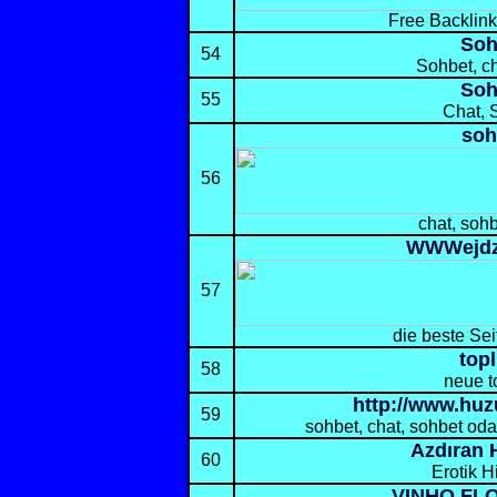
Free Backlin
Soh
54
Sohbet, ch
Soh
55
Chat, 
soh
56
chat, sohb
WWWejdz 
57
die beste Sei
topl
58
neue t
http://www.hu
59
sohbet, chat, sohbet odal
Azdıran 
60
Erotik H
VINHO FL