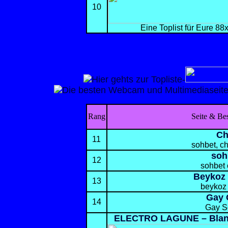
10
Eine Toplist für Eure 88x
-
Rang
Seite & Be
Ch
11
sohbet, c
soh
12
sohbet 
Beykoz 
13
beykoz ç
Gay 
14
Gay S
ELECTRO LAGUNE – Blank