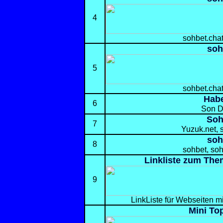
4
sohbet.chat
soh
5
sohbet.chat
Habe
6
Son D
Soh
7
Yuzuk.net, 
soh
8
sohbet, soh
Linkliste zum The
9
LinkListe für Webseiten 
Mini Top