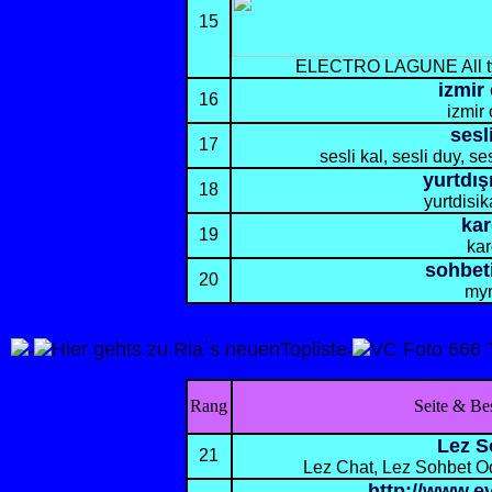
15
ELECTRO LAGUNE All typ
izmir
16
izmir 
sesl
17
sesli kal, sesli duy, ses
yurtdış
18
yurtdisik
ka
19
ka
sohbet
20
my
-
-
Rang
Seite & Be
Lez S
21
Lez Chat, Lez Sohbet Oda
http://www.e