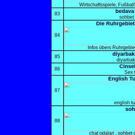
Wirtschaftsspiele, Fußbal
bedava
83
sohbet 
Die Ruhrgebie
84
Infos übers Ruhrgebie
diyarbak
85
diyarbak
Cinse
86
Sex 
English T
87
english t
soh
88
chat odalari , sohbet 