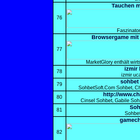
Tauchen m
76
Faszinato
Browsergame mit
77
MarketGlory enthält wirts
izmir
78
izmir uc
sohbet 
79
SohbetSoft.Com Sohbet, Ch
http://www.ch
80
Cinsel Sohbet, Gabile Soh
Soh
81
Sohbet
gamech
82