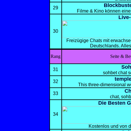
Blockbust
29
Filme & Kino können eine
Live
30
Freizügige Chats mit erwachse
Deutschlands. Alles
Rang
Seite & Be
Soh
31
sohbet chat s
temple
32
This three-dimensional wo
Ch
33
chat, sohb
Die Besten G
34
Kostenlos und von d