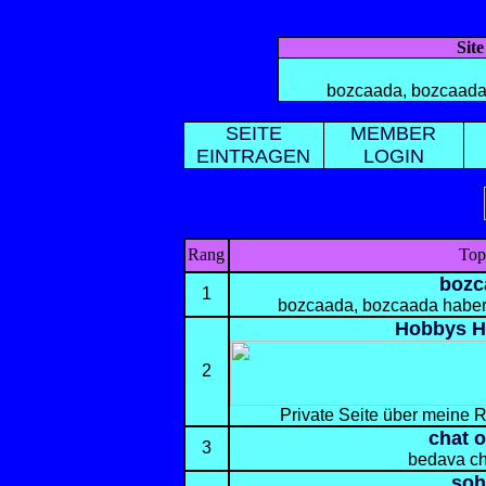
Sit
bozcaada, bozcaada 
SEITE
MEMBER
EINTRAGEN
LOGIN
Rang
Top
bozc
1
bozcaada, bozcaada haber,
Hobbys 
2
Private Seite über meine 
chat o
3
bedava ch
soh