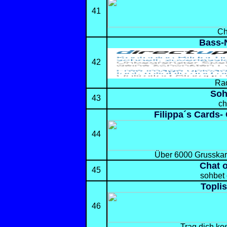
41
Ch
Bass-
42
Ra
Soh
43
ch
Filippa´s Cards-
44
Über 6000 Grusskar
Chat o
45
sohbet 
Topli
46
Trag dich kos