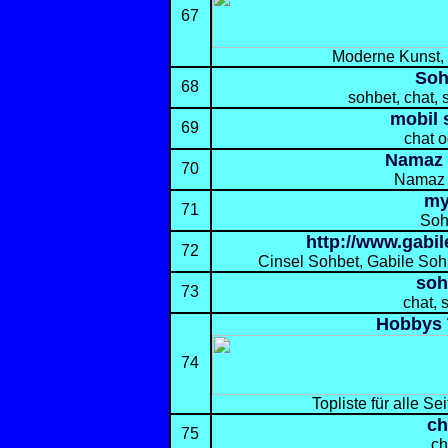
67
Moderne Kunst, 
Soh
68
sohbet, chat, 
mobil 
69
chat o
Namaz 
70
Namaz 
my
71
Soh
http://www.gabi
72
Cinsel Sohbet, Gabile Soh
soh
73
chat, 
Hobbys 
74
Topliste für alle Sei
ch
75
ch