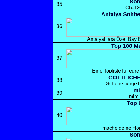
Soh
35
Chat 
Antalya Sohbe
36
Antalyalılara Özel Bay 
Top 100 M
37
Eine Topliste für eu
GÖTTLICH
38
Schöne junge 
mi
39
mirc 
Top 
40
mache deine Ho
Soh