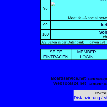
98
Meetlife - A social netwo
ke
99
Soh
100
ch
322 Seiten in der Datenbank
davon 191 S
SEITE
MEMBER
EINTRAGEN
LOGIN
Boardservice.net
- Kostenloses p
WebTools24.net
- Webmaster-Too
Powered 
Distanzierung / 