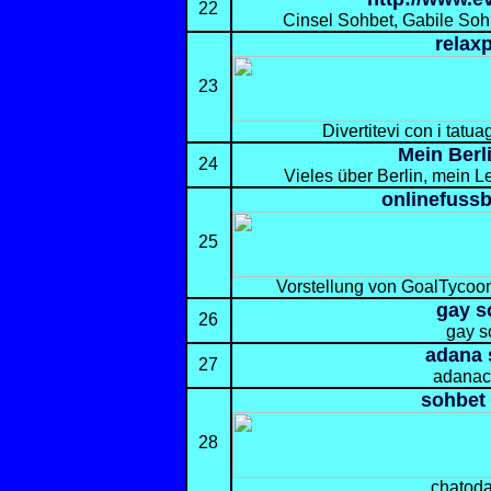
22
Cinsel Sohbet, Gabile Soh
relax
23
Divertitevi con i tatuag
Mein Berl
24
Vieles über Berlin, mein 
onlinefuss
25
Vorstellung von GoalTycoo
gay s
26
gay s
adana 
27
adanac
sohbet 
28
chatoda