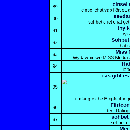
cinsel
89
cinsel chat yap flört et,
sevda
90
sohbet chet chat çet
thy 
91
thyk
Sohbet 
92
chat s
Miss 
93
Wydawnictwo MISS Media za
Ha
94
Habe
das gibt es
95
umfangreiche Empfehlungen
Flirtco
96
Flirten, Datin
sohbet 
97
sohbet ch
Meet