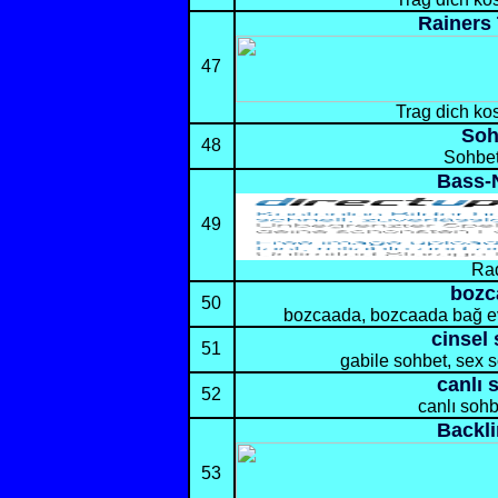
Rainers 
47
Trag dich kos
Soh
48
Sohbet
Bass-
49
Ra
bozc
50
bozcaada, bozcaada bağ ev
cinsel
51
gabile sohbet, sex s
canlı 
52
canlı sohb
Backl
53