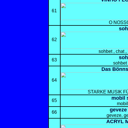
61
O NOSS
soh
62
sohbet , chat ,
soh
63
sohbet 
Das Bönns
64
STARKE MUSIK F
mobil 
65
mobil
geveze
66
geveze, g
ACRYL 