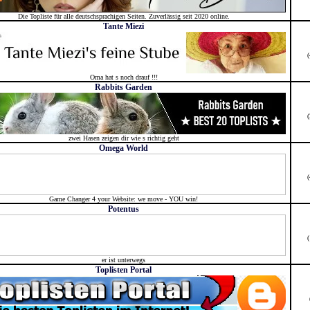
Die Topliste für alle deutschsprachigen Seiten. Zuverlässig seit 2020 online.
Tante Miezi
Oma hat s noch drauf !!!
Rabbits Garden
zwei Hasen zeigen dir wie s richtig geht
Omega World
Game Changer 4 your Website: we move - YOU win!
Potentus
er ist unterwegs
Toplisten Portal