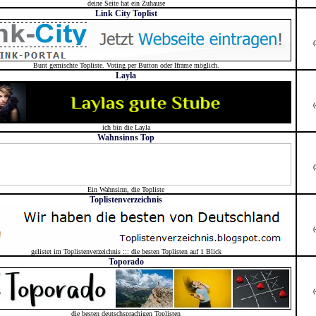
deine Seite hat ein Zuhause
Link City Toplist
Bunt gemischte Topliste. Voting per Button oder Iframe möglich.
Layla
ich bin die Layla
Wahnsinns Top
Ein Wahnsinn, die Topliste
Toplistenverzeichnis
gelistet im Toplistenverzeichnis ::: die besten Toplisten auf 1 Blick
Toporado
die besten deutschsprachigen Toplisten