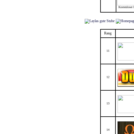
Kostenloser 
Rang
11
12
13
14