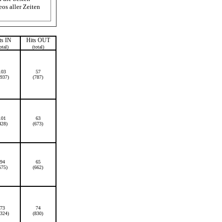
os aller Zeiten
ts IN
Hits OUT
otal)
(total)
103
57
1937)
(787)
101
63
428)
(673)
94
65
575)
(662)
73
74
1324)
(830)