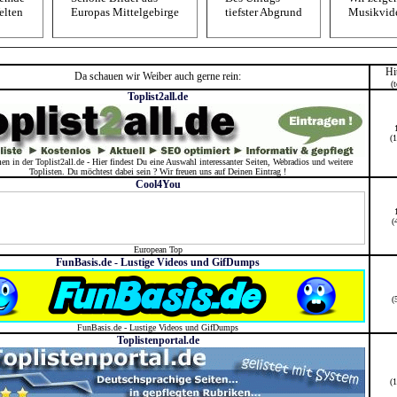
elten
Europas Mittelgebirge
tiefster Abgrund
Musikvide
Hi
Da schauen wir Weiber auch gerne rein:
(t
Toplist2all.de
(
 in der Toplist2all.de - Hier findest Du eine Auswahl interessanter Seiten, Webradios und weitere
Toplisten. Du möchtest dabei sein ? Wir freuen uns auf Deinen Eintrag !
Cool4You
(
European Top
FunBasis.de - Lustige Videos und GifDumps
(
FunBasis.de - Lustige Videos und GifDumps
Toplistenportal.de
(