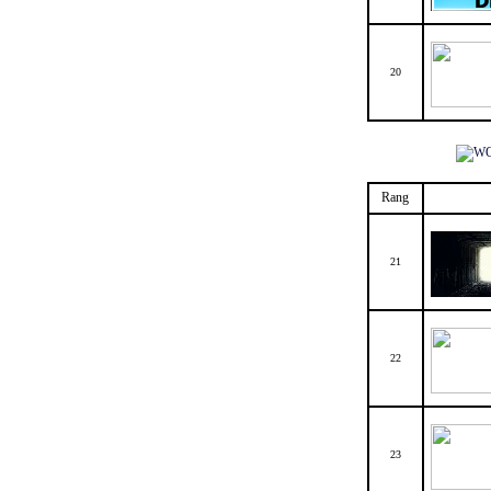
20
Rang
21
22
23