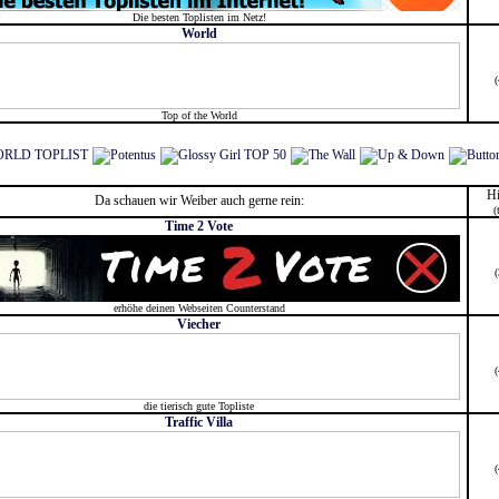
Die besten Toplisten im Netz!
World
Top of the World
Hi
Da schauen wir Weiber auch gerne rein:
(
Time 2 Vote
erhöhe deinen Webseiten Counterstand
Viecher
die tierisch gute Topliste
Traffic Villa