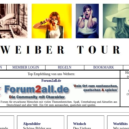
N
MEMBER LOGIN
REGELN
BOOKMARK
Hi
Top Empfehlung von uns Weibern:
(t
Forum2all.de
(
n Forum für erwachsene Menschen mit vielen Themenbereichen. Spaß, Unterhaltung und Aktuelles aus
Deutschland und aller Welt. Ein Ort zum austauschen, quatschen und spielen.
Alpenbilder
Witzloch
Worldhits
remde
Schöne Bilder aus
Des Unfugs
Wir zeigen