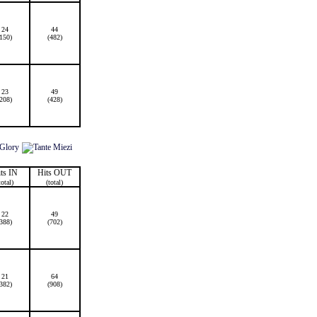
24
44
(150)
(482)
23
49
(208)
(428)
ts IN
Hits OUT
total)
(total)
22
49
(388)
(702)
21
64
(382)
(908)