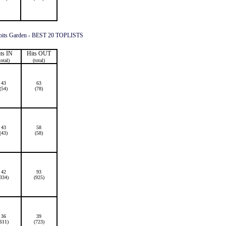
ts IN
Hits OUT
total)
(total)
43
63
(54)
(78)
43
58
(43)
(58)
42
93
(334)
(925)
36
39
(611)
(723)