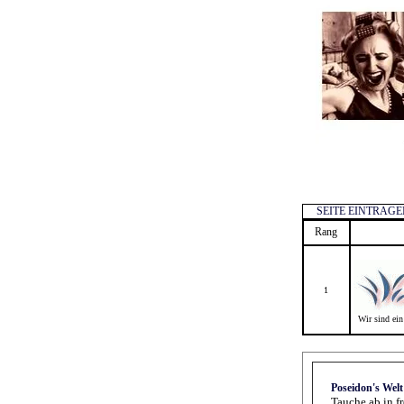
SEITE EINTRAGE
Rang
1
Wir sind ei
Poseidon's Welt
Tauche ab in f