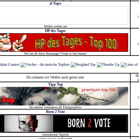
el Topo
Helden sterben nie
HP des Tages
Wer hat die beste Homepage? Finde es hier heraus!
Hi
Da schauen wir Weiber auch gerne rein:
(
Tipp Top
die nächste Generation der Erfolgstopliste
Born 2 Vote
international Topsites