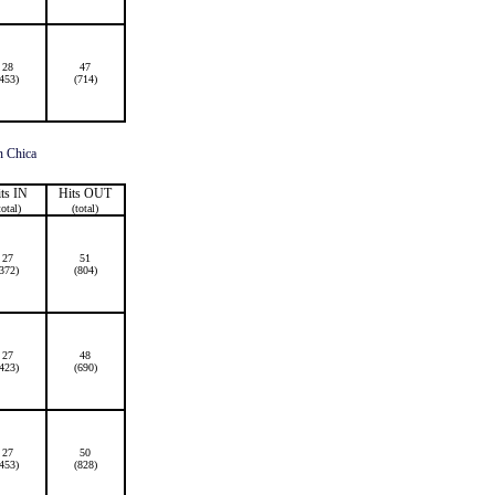
28
47
(453)
(714)
ts IN
Hits OUT
total)
(total)
27
51
(372)
(804)
27
48
(423)
(690)
27
50
(453)
(828)