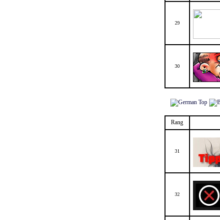
29
30
Rang
31
32