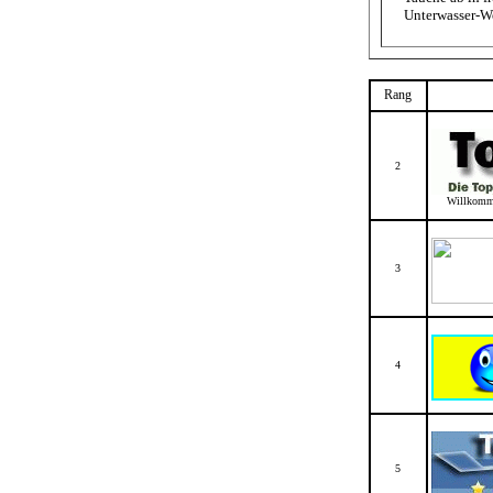
Unterwasser-W
Rang
2
Willkommen
3
4
5