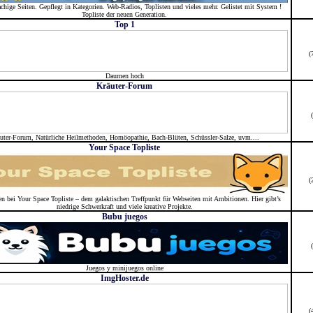
chige Seiten. Gepflegt in Kategorien. Web-Radios, Toplisten und vieles mehr. Gelistet mit System !
Topliste der neuen Generation.
Top 1
(
Daumen hoch
Kräuter-Forum
uter-Forum, Natürliche Heilmethoden, Homöopathie, Bach-Blüten, Schüssler-Salze, uvm....
Your Space Topliste
(
 bei Your Space Topliste – dem galaktischen Treffpunkt für Webseiten mit Ambitionen. Hier gibt’s
niedrige Schwerkraft und viele kreative Projekte.
Bubu juegos
Juegos y minijuegos online
ImgHoster.de
(