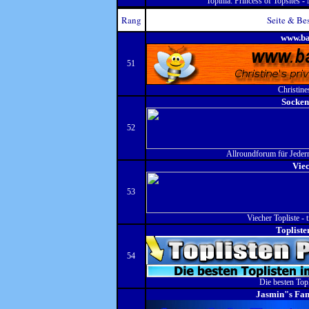
Topinia: Princess of Topsites -
Rang
Seite & Be
www.ba
51
Christines
Socken
52
Allroundforum für Jeder
Vie
53
Viecher Topliste - t
Topliste
54
Die besten Topl
Jasmin"s Fan