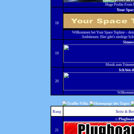
Huge Profits From
Your Spac
18
Willkommen bei Your Space Topliste – dem 
Ambitionen. Hier gibt’s niedrige Schw
Sinne
19
Musik zum Träume
Ich bin 
20
Willkommen
Rang
Seite & Be
:: Plugboar
21