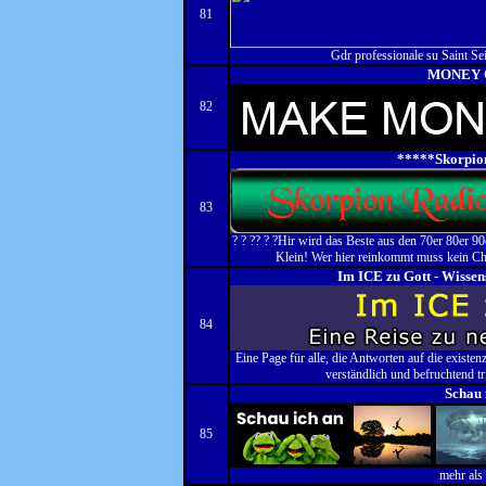
81
Gdr professionale su Saint Sei
MONEY 
82
*****Skorpio
83
? ? ?? ? ?Hir wird das Beste aus den 70er 80er 9
Klein! Wer hier reinkommt muss kein Chao
Im ICE zu Gott - Wissens
84
Eine Page für alle, die Antworten auf die existe
verständlich und befruchtend tr
Schau 
85
mehr als