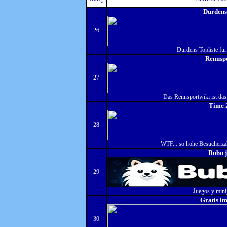
Durdens
26
Durdens Topliste für 
Rennsp
27
Das Rennsportwiki ist das
Time 
28
WTF... so hohe Besucherza
Bubu 
29
Juegos y mini
Gratis im
30