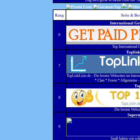
Trag dich gerne in meine Liste ein. Si
Rang
Seite & Be
International G
6
Top International 
Toplink
7
TopLinkListe.de - Die besten Webseiten im Interne
* Clan * Foren * Allgemeine - S
To
8
Die besten Websi
Superm
9
Spaß haben wie sc