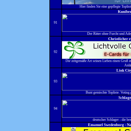
Hier finden Sie eine gepflegte Toplis
Kuniber
91
Der Ritter ohne Furcht und Adel 
Christlicher 
92
Die zeitgemäße Art seinen Lieben einen Gruß zu 
Anlä
Link Cit
93
Bunt gemischte Topliste. Voting 
Schlage
94
deutscher Schlager - die bes
Emanuel Swedenborg - Na