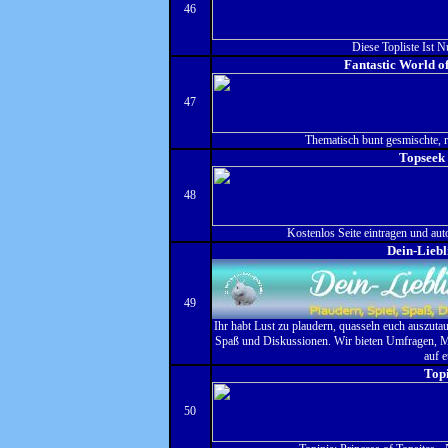
46
Diese Topliste Ist
Fantastic World o
47
Thematisch bunt gesmischte, r
Topseek 
48
Kostenlos Seite eintragen und aut
Dein-Lieb
49
Ihr habt Lust zu plaudern, quasseln euch auszutau
Spaß und Diskussionen. Wir bieten Umfragen, 
auf e
Top
50