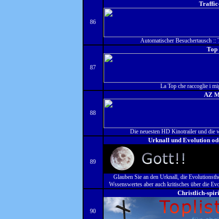
Traffi
86
Automatischer Besuchertausch :: T
Top
87
La Top che raccoglie i migl
AZ M
88
Die neuesten HD Kinotrailer und die wi
Urknall und Evolution od
89
Glauben Sie an den Urknall, die Evolutionsthe
Wssenswertes aber auch kritisches über die Evol
Christlich-spir
90