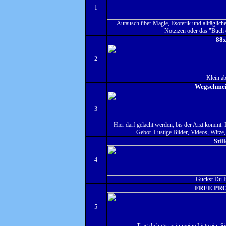
1
Autausch über Magie, Esoterik und alltäglich
Notzizen oder das "Buch d
88
2
Klein ab
Wegschmei
3
Hier darf gelacht werden, bis der Arzt kommt. 
Gebot. Lustige Bilder, Videos, Witze
Still
4
Guckst Du Ba
FREE PR
5