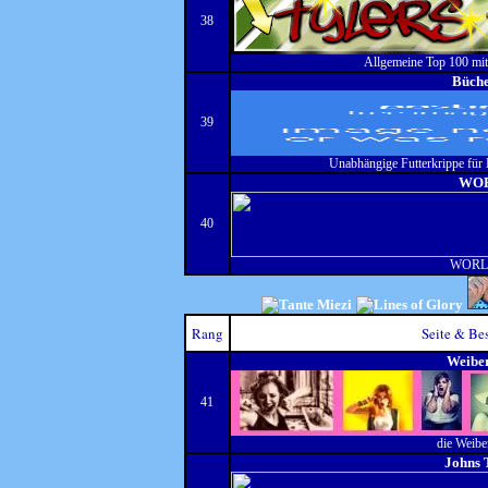
38
Allgemeine Top 100 mit
Büch
39
Unabhängige Futterkrippe für
WO
40
WORL
Rang
Seite & Be
Weibe
41
die Weiber
Johns 