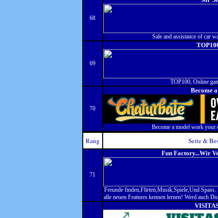
68
Sale and assistance of car w
TOP100
69
TOP100, Online games
Become 
70
Become a model work your
Rang
Seite & Be
Fun Factory...Wir V
71
Freunde finden,Flirten,Musik,Spiele,Und Spass. 
alle neuen Features kennen lernen! Werd auch D
VISITA