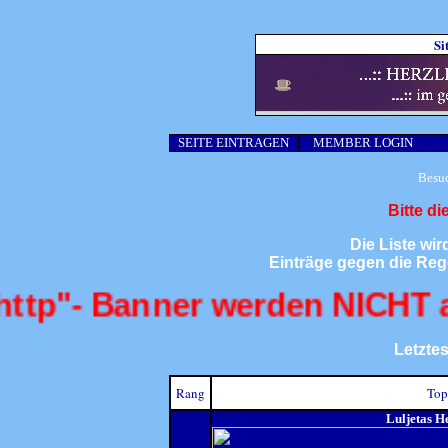
Si
SEITE EINTRAGEN
MEMBER LOGIN
Besuc
Bitte d
Die Liste wir
Einträge gegen die Rege
- Banner werden NICHT angezei
Letztes
Rang
Top
Luljetas H