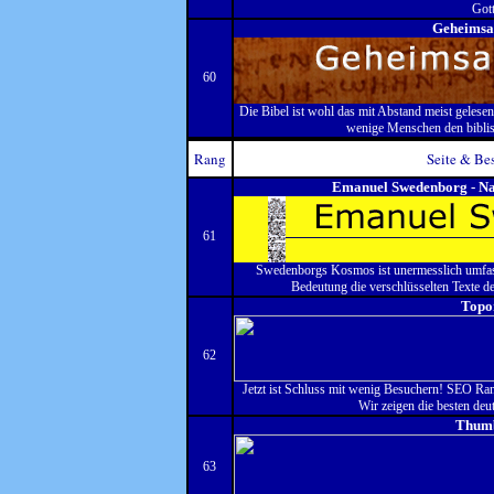
Got
Geheimsa
60
Die Bibel ist wohl das mit Abstand meist gelese
wenige Menschen den bibli
Rang
Seite & Be
Emanuel Swedenborg - Na
61
Swedenborgs Kosmos ist unermesslich umfas
Bedeutung die verschlüsselten Texte d
Topo
62
Jetzt ist Schluss mit wenig Besuchern! SEO Ran
Wir zeigen die besten deu
Thum
63