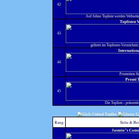
42
Auf Johns Topliste werden Webseiten
Toplisten 
43
gelistet im Toplisten-Verzeichnis:
Internation
44
Promotion f
Promi T
45
Die Topliste - präsent
Rang
Seite & Be
Jasmin"s Comm