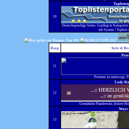
Toplisten
10
Deutschsprachige Seiten. Gepflegt in Kategorien.
mit System ! Topliste 
Rang
Seite & Be
Pote
11
Potentus ist unterwegs. P
Lady-Ko
12
Gemütliche Plauderecke, leckere Reze
Ways 
13