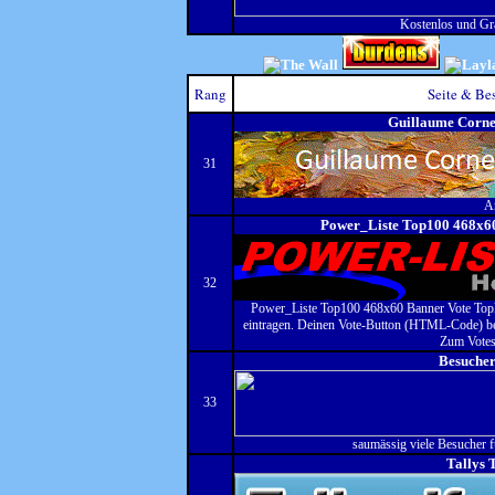
Kostenlos und Grat
Rang
Seite & Be
Guillaume Corne
31
A
Power_Liste Top100 468x6
32
Power_Liste Top100 468x60 Banner Vote Top
eintragen. Deinen Vote-Button (HTML-Code) b
Zum Vote
Besucher
33
saumässig viele Besucher 
Tallys 