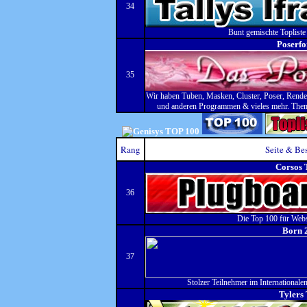
34
Bunt gemischte Topliste 
Poserf
35
Wir haben Tuben, Masken, Cluster, Poser, Render,
und anderen Programmen & vieles mehr. Them
Rang
Seite & Be
Corsos 
36
Die Top 100 für Webs
Born 
37
Stolzer Teilnehmer im Internationalen
Tylers 