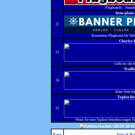
:: Plugboards :: Stunde
bons-plans.
22
Kostenlose Plugboard für Web
Charlys-
23
Geht ins ohr b
Traffi
24
deine Seite ha
Toplist fü
25
Wenn Sie eine Topliste betreiben tragen Sie 
Rang
Seite & Be