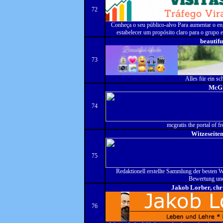
72
Conheça o seu público-alvo Para aumentar o en
estabelecer um propósito claro para o grupo 
beautifu
73
Alles für ein sc
McGr
74
mcgratis the portal of 
Witzeseit
75
Redaktionell erstellte Sammlung der besten W
Bewertung un
Jakob Lorber, chr
76