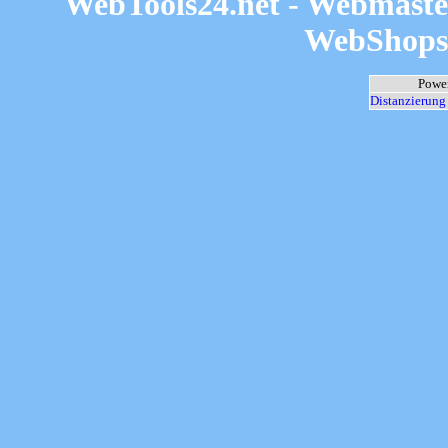
WebTools24.net
- Webmaster
WebShops, 
Powe
Distanzierung 