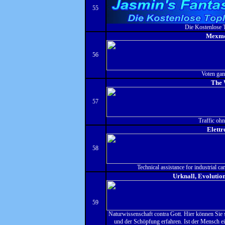
55
Die Kostenlose T
Mexmo
56
Voten gan
The 
57
Traffic oh
Elett
58
Technical assistance for industrial c
Urknall, Evolutio
59
Naturwissenschaft contra Gott. Hier können Sie s
und der Schöpfung erfahren. Ist der Mensch ei