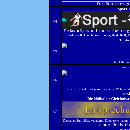
Diese Screenshots sage
Sport-T
64
Die Besten Sportseiten können sich hier eintra
Volleyball, Tischtennis, Tennis, Basketball, R
Toplis
65
Jetzt Banner
Seo 
66
Check the value of your site on the Web, veri
check
Die biblischen Gleichniss
67
Die scheinbar völlig veralteten Bibeltexte haben 
sich unsere Schulweishe
MP Se