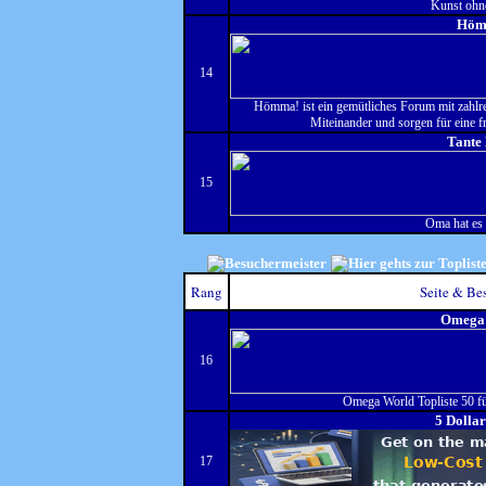
Kunst ohn
Höm
14
Hömma! ist ein gemütliches Forum mit zahl
Miteinander und sorgen für eine f
Tante
15
Oma hat es
Rang
Seite & Be
Omega
16
Omega World Topliste 50 f
5 Dolla
17