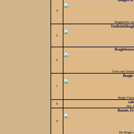
Beagles o
4
Beaglezucht von
TenBrinkBeagl
5
Beaglefreund
6
Fotos und Geschi
Beagle
7
Beagle Cherie
soh
8
chat, 
Bonnie, Fe
9
Die Beagle 