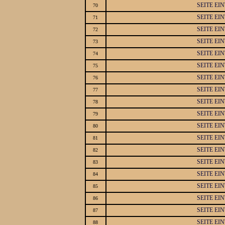
SEITE EI
70
SEITE EI
71
SEITE EI
72
SEITE EI
73
SEITE EI
74
SEITE EI
75
SEITE EI
76
SEITE EI
77
SEITE EI
78
SEITE EI
79
SEITE EI
80
SEITE EI
81
SEITE EI
82
SEITE EI
83
SEITE EI
84
SEITE EI
85
SEITE EI
86
SEITE EI
87
SEITE EI
88