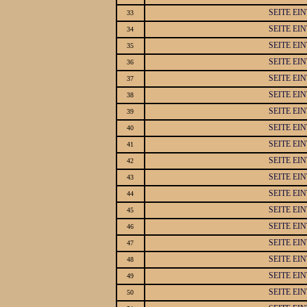
SEITE EI
33
SEITE EI
34
SEITE EI
35
SEITE EI
36
SEITE EI
37
SEITE EI
38
SEITE EI
39
SEITE EI
40
SEITE EI
41
SEITE EI
42
SEITE EI
43
SEITE EI
44
SEITE EI
45
SEITE EI
46
SEITE EI
47
SEITE EI
48
SEITE EI
49
SEITE EI
50