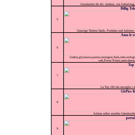
Grusskarten für div. Anlässe, wie Geburtstag,
Billig Tel
5
Günstige Telefon-Tarife, Produkte und Anbieter
Amo le r
6
Grafica,gif,musica,poesie,immagini,flash,tube,orologi,ca
web,Power Points,tanta-fantas
Top
7
La Top 100 che raccoglie i mi
GbPics K
8
Schöne selbst erstellte Gästebuchb
porta
9