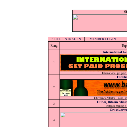
S
SEITE EINTRAGEN
MEMBER LOGIN
Rang
Top
International G
1
International get paid
Famili
2
Christines Allerlei - Infos,
Dubai, Bitcoin Mini
3
Bitcoin Mining 1
Grusskarte
4