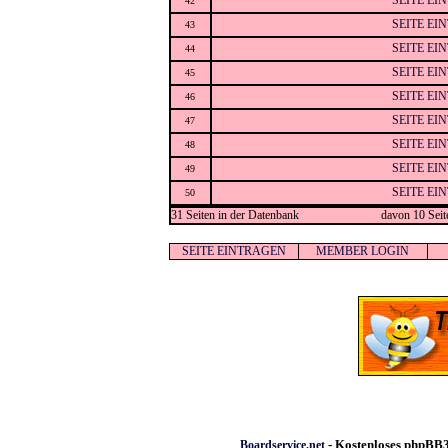
SEITE EI
42
SEITE EI
43
SEITE EI
44
SEITE EI
45
SEITE EI
46
SEITE EI
47
SEITE EI
48
SEITE EI
49
SEITE EI
50
31 Seiten in der Datenbank
davon 10 Seit
SEITE EINTRAGEN
MEMBER LOGIN
- Kostenloses phpBB3
Boardservice.net