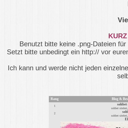
Vi
KURZ
Benutzt bitte keine .png-Dateien für
Setzt bitte unbedingt ein http:// vor eur
Ich kann und werde nicht jeden einzelnen
sel
Rang
Blog & Bes
sohbet s
1
sohbet siteleri
soh
2
sohbet siteleri
El