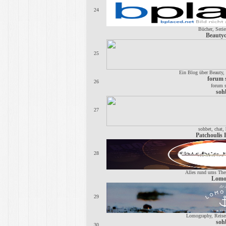
24
Bücher, Serie
Beauty
25
Ein Blog über Beauty, 
forum s
26
forum s
soh
27
sohbet, chat,
Patchoulis 
28
Alles rund ums Th
Lomo
29
Lomography, Reisen
soh
30