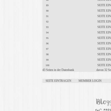
SEITE E
89
SEITE E
90
SEITE E
91
SEITE E
92
SEITE E
93
SEITE E
94
SEITE E
95
SEITE E
96
SEITE E
97
SEITE E
98
SEITE E
99
SEITE E
100
43 Seiten in der Datenbank
davon 32 Sei
SEITE EINTRAGEN
MEMBER LOGIN