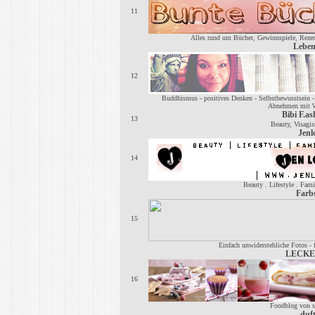
11
Alles rund um Bücher, Gewinnspiele, Rezen
Leben
12
Buddhismus - positives Denken - Selbstbewusstsein - 
Abnehmen mit W
Bibi F.as
13
Beauty, Visagis
Jenl
14
Beauty . Lifestyle . Fami
Farbs
15
Einfach unwiderstehliche Fotos - f
LECK
16
Foodblog von sü
duft