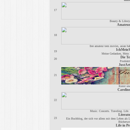
17
Beauty & Lifesty
Amateur
18
free amateur teen movies, asian bab
IchMein
19
Meine Gedanken, Mein 
Die Te
20
Produktt
JustAr
21
Kunst un
Caroline
22
Music. Concerts. Traveling. Life.
Literato
23
Ein Buchblog, der sich vor allem mit dem Leben als Le
Bücherwel
Life in Pe