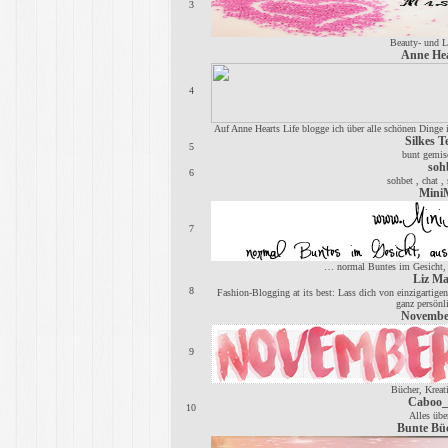
3
Beauty- und L
Anne Hea
4
Auf Anne Hearts Life blogge ich über alle schönen Dinge
Silkes T
5
bunt gemis
soh
6
sohbet , chat , 
MiniM
7
… normal Buntes im Gesicht, 
Liz Ma
8
Fashion-Blogging at its best: Lass dich von einzigartigen
ganz persönl
November
9
Bücher, Kreati
Caboo_S
10
Alles übe
Bunte Büc