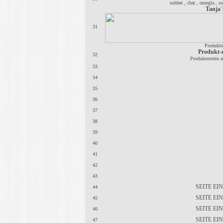
sohbet , chat , omegla , so
Tanja´
31
Produktt
Produkt-el
32
Produktesterin a
33
34
35
36
37
38
39
40
41
42
43
SEITE E
44
SEITE E
45
SEITE E
46
SEITE E
47