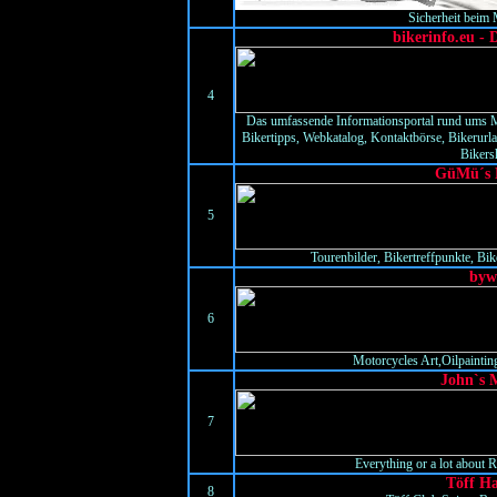
Sicherheit beim 
bikerinfo.eu - 
4
Das umfassende Informationsportal rund ums M
Bikertipps, Webkatalog, Kontaktbörse, Bikerurla
Bikersh
GüMü´s B
5
Tourenbilder, Bikertreffpunkte, Bik
byw
6
Motorcycles Art,Oilpainting
John`s 
7
Everything or a lot about 
Töff H
8