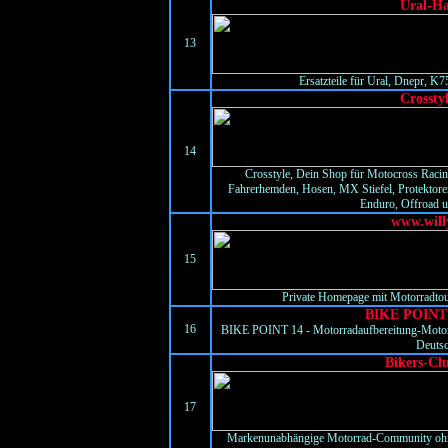
Ural-H
13
Ersatzteile für Ural, Dnepr,
Crossty
14
Crosstyle, Dein Shop für Motocross Raci
Fahrerhemden, Hosen, MX Stiefel, Protektor
Enduro, Offroad 
www.will
15
Private Homepage mit Motorradtou
BIKE POINT
16
BIKE POINT 14 - Motorradaufbereitung-Motorr
Deuts
Bikers-Cl
17
Markenunabhängige Motorrad-Community ohne w