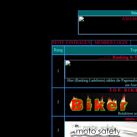
Si
SEITE EINTRAGEN
MEMBER LOGIN
Rang
Top
....::::: Ranking & T
1
Hier (Ranking-Ladelisten) zählen die Pagenaufru
zur Ausw
T O P - B I K
2
Reinhören u
moto-
3