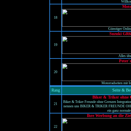
Willk
Mot
18
Günstiger Onlin
Suzuki GR6
19
Alles übe
Peter´
20
Motorradseiten mit 
Rang
Seite & Be
Biker & Triker ohne 
Biker & Triker Freunde ohne Grenzen Integrati
21
nennen uns BIKER & TRIKER FREUNDE OH
ein ganz normal
Ihre Werbung an die Zi
22