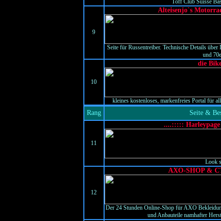
Töff Club Suisse Base
Alteisenjo`s Motorr
9
Seite für Russentreiber. Technische Details über
und 70e
die Bik
10
kleines kostenloses, markenfreies Portal für a
Rang
Seite & Be
....::::: Harleypage
11
Look se
AXO-SHOP & C
12
Der 24 Stunden Online-Shop für AXO Bekleid
und Anbauteile namhafter Herst