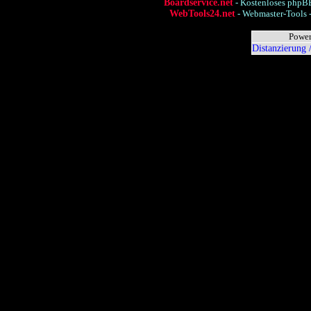
Boardservice.net
- Kostenloses phpBB
WebTools24.net
- Webmaster-Tools -
Power
Distanzierung 