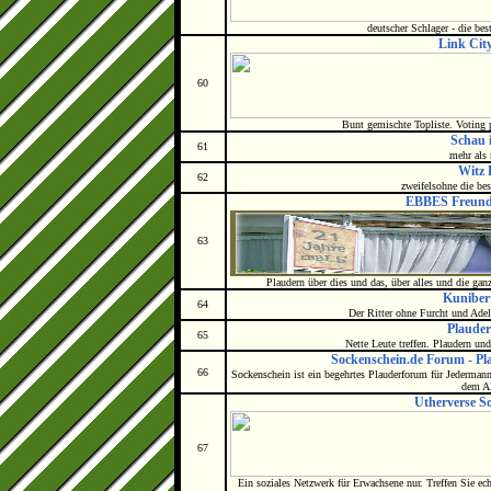
deutscher Schlager - die bes
Link City
60
Bunt gemischte Topliste. Voting 
Schau 
61
mehr als
Witz 
62
zweifelsohne die be
EBBES Freund
63
Plaudern über dies und das, über alles und die ganz
Kuniber
64
Der Ritter ohne Furcht und Adel f
Plaude
65
Nette Leute treffen. Plaudern un
Sockenschein.de Forum - P
66
Sockenschein ist ein begehrtes Plauderforum für Jederma
dem Al
Utherverse S
67
Ein soziales Netzwerk für Erwachsene nur. Treffen Sie ec