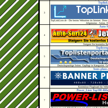
Toplinkl
3
TopLinkListe.de - Die besten Webseiten im Internet. Diese 
Allgemeine - Seiten. Di
Auto-S
4
Steigern Sie kostenlos Ihre
Toplisten
5
Deutschsprachige Seiten. Gepflegt in Kategorien. Ge
bons-plans.
6
Kostenlose Plugboard für Web
Power_Liste Top100 468x
7
Homepage und 468x60 Banner mit Titel und Beschreibung 