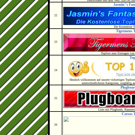
Deutschland und aller Welt. Ein Ort zu
Jasmin"s Fant
22
Die Kostenlose T
Tigermens T
23
Topliste zum Eintragen vo
Top
24
Herzlich willkommen auf unserer vielseitigen Toplist
unterschiedlichsten Kategorien, sorgfältig a
Plugboar
25
Liste mit Plugbords, Bannerr
Corsos 
26