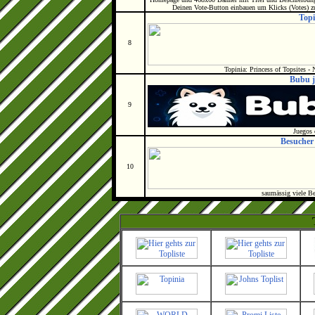
Deinen Vote-Button einbauen um Klicks (Votes) 
Topi
8
Topinia: Princess of Topsites -
Bubu j
9
Juegos 
Besucher
10
saumässig viele B