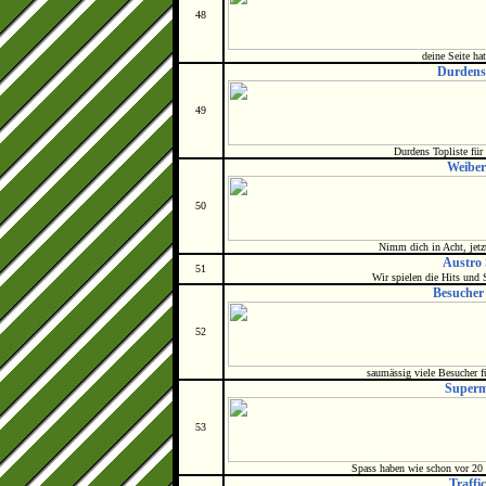
48
deine Seite ha
Durdens 
49
Durdens Topliste für 
Weiber
50
Nimm dich in Acht, jet
Austro
51
Wir spielen die Hits und 
Besucher
52
saumässig viele Besucher 
Superm
53
Spass haben wie schon vor 20 J
Traffic