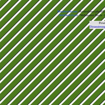
- Kostenloses phpBB3
Boardservice.net
- Webmaster-Tools - 
WebTools24.net
Powe
Distanzierung