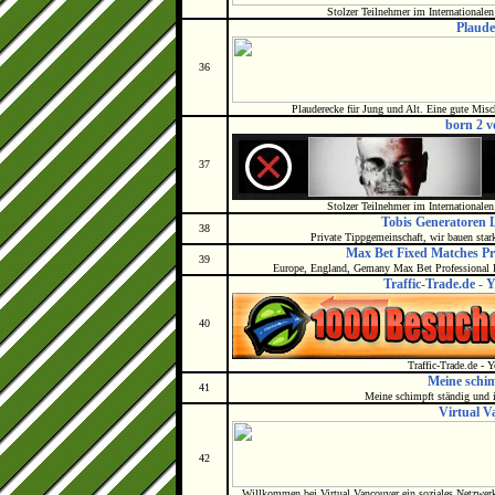
Stolzer Teilnehmer im Internationalen
Plaude
36
Plauderecke für Jung und Alt. Eine gute Misc
born 2 v
37
Stolzer Teilnehmer im Internationalen
Tobis Generatoren L
38
Private Tippgemeinschaft, wir bauen star
Max Bet Fixed Matches Pro
39
Europe, England, Gemany Max Bet Professional 
Traffic-Trade.de - 
40
Traffic-Trade.de - Y
Meine schi
41
Meine schimpft ständig und i
Virtual V
42
Willkommen bei Virtual Vancouver ein soziales Netzwerk