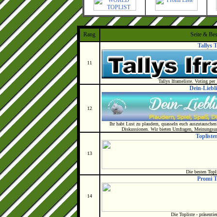
Rang
Seite & Be
Tallys T
11
Tallys Iframeliste. Voting pe
Dein-Liebl
12
Ihr habt Lust zu plaudern, quasseln euch auszutauschen
Diskussionen. Wir bieten Umfragen, Meinungsum
Topliste
13
Die besten Topl
Promi T
14
Die Topliste - präsent