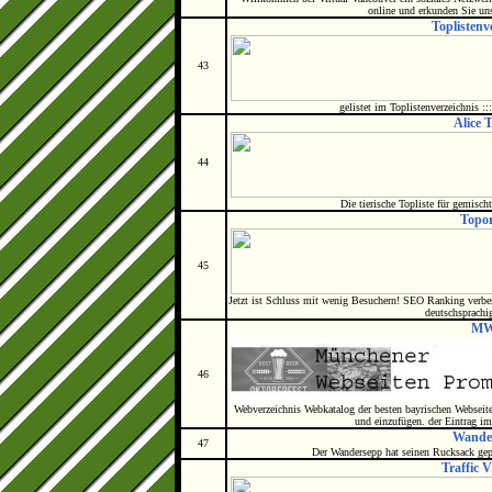
online und erkunden Sie unse
Toplistenv
43
gelistet im Toplistenverzeichnis ::
Alice T
44
Die tierische Topliste für gemisch
Topo
45
Jetzt ist Schluss mit wenig Besuchern! SEO Ranking verbes
deutschsprachi
M
46
Webverzeichnis Webkatalog der besten bayrischen Webseit
und einzufügen. der Eintrag im
Wande
47
Der Wandersepp hat seinen Rucksack gep
Traffic V