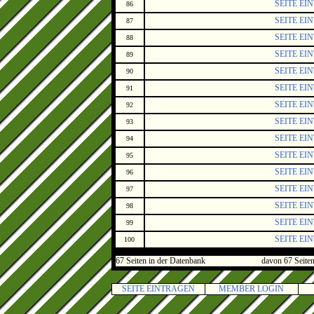
SEITE EI
86
SEITE EI
87
SEITE EI
88
SEITE EI
89
SEITE EI
90
SEITE EI
91
SEITE EI
92
SEITE EI
93
SEITE EI
94
SEITE EI
95
SEITE EI
96
SEITE EI
97
SEITE EI
98
SEITE EI
99
SEITE EI
100
67 Seiten in der Datenbank
davon 67 Seiten
SEITE EINTRAGEN
MEMBER LOGIN