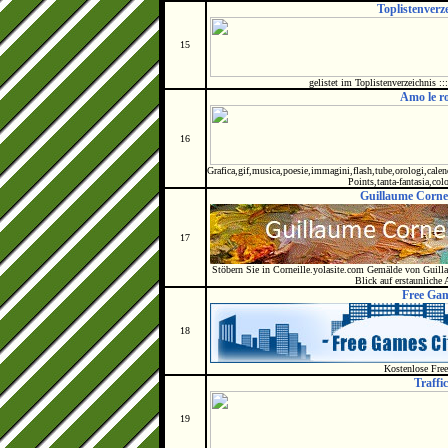
Toplistenverze
15
gelistet im Toplistenverzeichnis ::
Amo le ro
16
Grafica,gif,musica,poesie,immagini,flash,tube,orologi,calenda
Points,tanta-fantasia,col
Guillaume Cornel
17
Stöbern Sie in Corneille.yolasite.com Gemälde von Guill
Blick auf erstaunliche 
Free Gam
18
Kostenlose Fre
Traffic
19