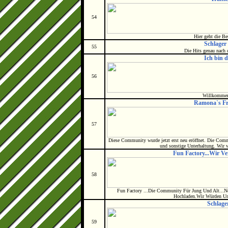
54
Hier geht die Be
Schlager
55
Die Hits genau nach
Ich bin d
56
Willkommen
Ramona`s Fr
57
Diese Community wurde jetzt erst neu eröffnet. Die Comm
und sonstige Unterhaltung. Wir w
Fun Factory...Wir Ve
58
Fun Factory ...Die Community Für Jung Und Alt...N
Hochladen.Wir Würden Un
Schlage
59