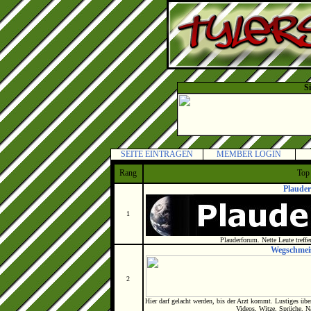
S
SEITE EINTRAGEN
MEMBER LOGIN
Rang
Top
Plaude
1
Plauderforum. Nette Leute treff
Wegschmei
2
Hier darf gelacht werden, bis der Arzt kommt. Lustiges übe
Videos, Witze, Sprüche, 