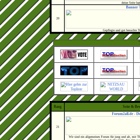
deine Seite ha
Banner 
20
Gepflegte und gut besuchte To
Rang
Seite & Be
Forum2all.de - 
21
Wir sind ein allgemeines Forum für jung und alt, mit 