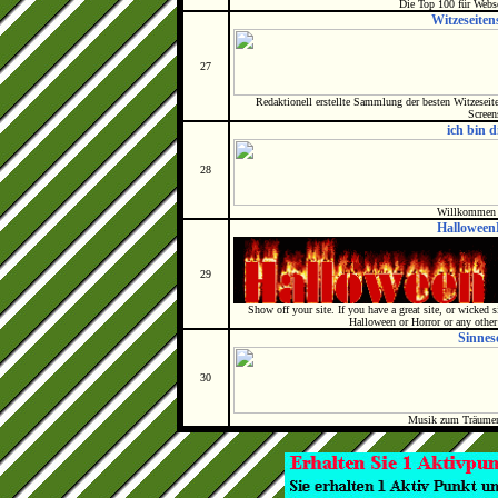
Die Top 100 für Webs
Witzeseite
27
Redaktionell erstellte Sammlung der besten Witzesei
Screen
ich bin d
28
Willkommen b
Halloween
29
Show off your site. If you have a great site, or wicked 
Halloween or Horror or any other
Sinnes
30
Musik zum Träumen