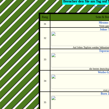
Kostenloser
Rang
Seite & Be
Mexmo-T
31
Voten gan
Johns T
32
Auf Johns Topliste werden Webseiten
Toporad
33
die besten deutschs
Werbe-Gr
34
visit
Born 2
35