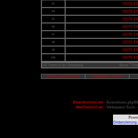
SEITE E
93
SEITE E
94
SEITE E
95
SEITE E
96
SEITE E
97
SEITE E
98
SEITE E
99
SEITE E
100
142 Seiten in der Datenbank
davon 7 Seit
SEITE EINTRAGEN
MEMBER LOGIN
- Kostenloses phpBB
Boardservice.net
- Webmaster-Tools -
WebTools24.net
Powe
Distanzierung 