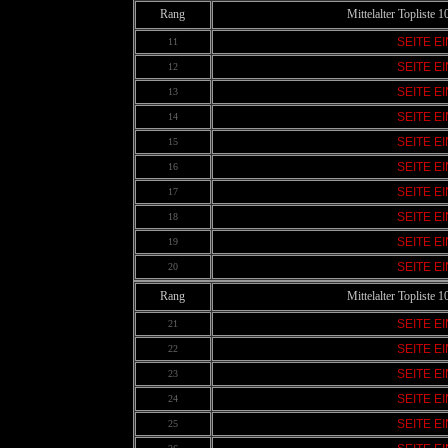
Rang
Mittelalter Topliste 1
SEITE E
11
SEITE E
12
SEITE E
13
SEITE E
14
SEITE E
15
SEITE E
16
SEITE E
17
SEITE E
18
SEITE E
19
SEITE E
20
Rang
Mittelalter Topliste 1
SEITE E
21
SEITE E
22
SEITE E
23
SEITE E
24
SEITE E
25