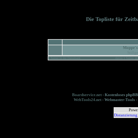
Die Topliste für Zeit
.
.
Moppe`
1
Stillg
1 Seiten in der Datenbank
davon 1 Seiten ak
Boardservice.net
- Kostenloses phpBB
WebTools24.net
- Webmaster-Tools - 
Powe
Distanzierung 