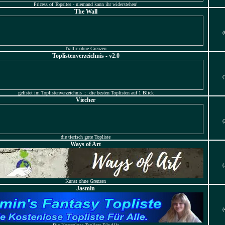
Pricess of Topsites - niemand kann ihr widerstehen!
The Wall
(
Traffic ohne Grenzen
Toplistenverzeichnis - v2.0
(
gelistet im Toplistenverzeichnis ::: die besten Toplisten auf 1 Blick
Viecher
(
die tierisch gute Topliste
Ways of Art
(
Kunst ohne Grenzen
Jasmin
(