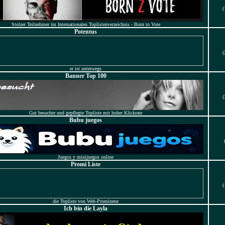
(
Stolzer Teilnehmer im Internationalen Toplistenverzeichnis - Born to Vote
Potentus
(
er ist unterwegs
Banner Top 100
(
Gut besuchte und gepflegte Topliste mit hoher Klickrate
Bubu juegos
Juegos y minijuegos online
Promi Liste
(
die Topliste von Web-Prominenz
Ich bin die Layla