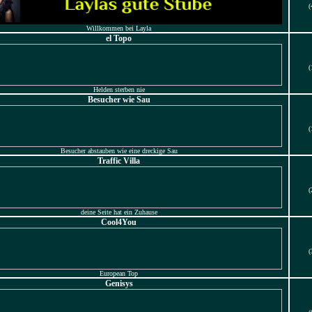
(
Willkommen bei Layla
el Topo
(
Helden sterben nie
Besucher wie Sau
(
Besucher abstauben wie eine dreckige Sau
Traffic Villa
(
deine Seite hat ein Zuhause
Cool4You
(
European Top
Genisys