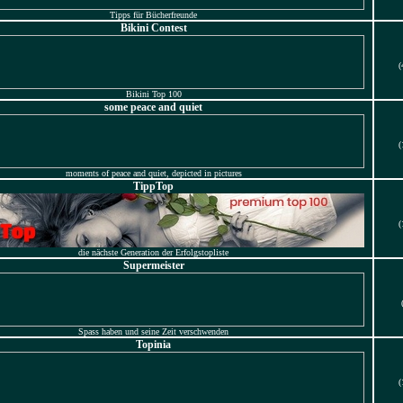
Tipps für Bücherfreunde
Bikini Contest
(
Bikini Top 100
some peace and quiet
(
moments of peace and quiet, depicted in pictures
TippTop
(
die nächste Generation der Erfolgstopliste
Supermeister
Spass haben und seine Zeit verschwenden
Topinia
(