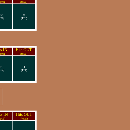
otal)
(total)
32
9
220)
(176)
ts IN
Hits OUT
otal)
(total)
21
11
164)
(171)
ts IN
Hits OUT
total)
(total)