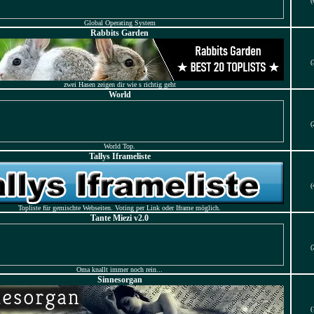
(
Global Operating System
Rabbits Garden
(
zwei Hasen zeigen dir wie s richtig geht
World
(
World Top.
Tallys Iframeliste
(
Topliste für gemischte Webseiten. Voting per Link oder Iframe möglich.
Tante Miezi v2.0
(
Oma knallt immer noch rein...
Sinnesorgan
(