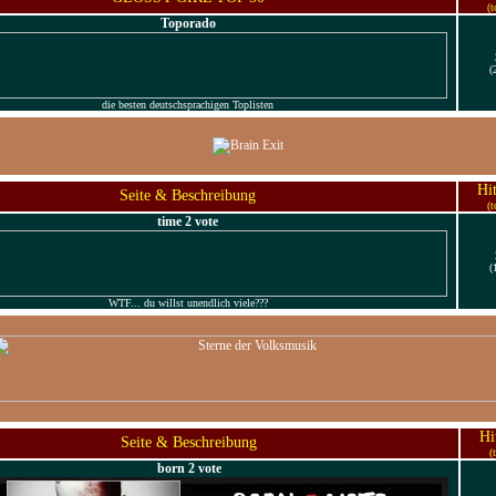
(t
Toporado
(
die besten deutschsprachigen Toplisten
Hi
Seite & Beschreibung
(t
time 2 vote
(
WTF... du willst unendlich viele???
Hi
Seite & Beschreibung
(
born 2 vote