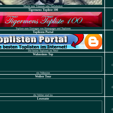
Musik zum Träumen oder Nachdenken
Tigermens Topliste 100
(
Topliste zum Eintragen von Homepages und Toplisten
Toplisten Portal
Die besten Toplisten im Netz!
Wahnsinns Top
(
ein Wahnsinn
Weiber Tour
(
die Weiber sind los
Leseratte
(