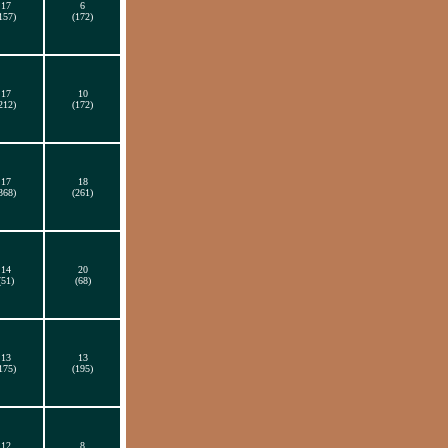
17
6
157)
(172)
17
10
212)
(172)
17
18
368)
(261)
14
20
(51)
(68)
13
13
175)
(195)
12
8