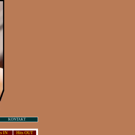
KONTAKT
ts IN
Hits OUT