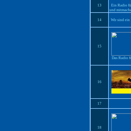
13
Ein Radio f
und mitmachen
14
Wir sind ein
15
Das Radio f
16
17
18