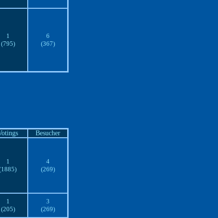
1
6
(795)
(367)
Votings
Besucher
1
4
(1885)
(269)
1
3
(205)
(269)