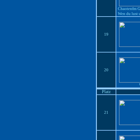
Chaotenfm Ge
Wen du lust 
19
20
Platz
21