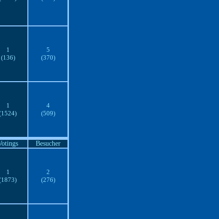
1
5
(136)
(370)
1
4
(1524)
(509)
Votings
Besucher
1
2
(1873)
(276)