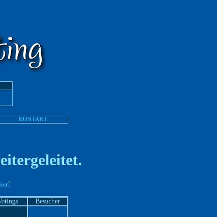
KONTAKT
itergeleitet.
!
ier
Votings
Besucher