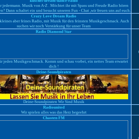
kuschel-dream-dance-radio
ür jedermann. Musik von A-Z . Möchtet ihr mit Spass und Freude Radio hören
? Dann schaltet ein und besucht unseren Fun - Chat ,wir freuen uns auf euch.
Crazy Love Dream Radio
 kleines aber feines Radio, mit Musik für den feinsten Musikgeschmack. Auch
suchen wir noch Verstärkung für unser Team
Radio Diamond Star
ür jeden Musikgeschmack. Komm und schau vorbei, ein nettes Team erwartet
dich !
Deine-Soundpiraten
Deine-Soundpiraten Wir Sind Musik
Radiounited
Wir spielen alles was das Herz begeehrt
Chaoten FM