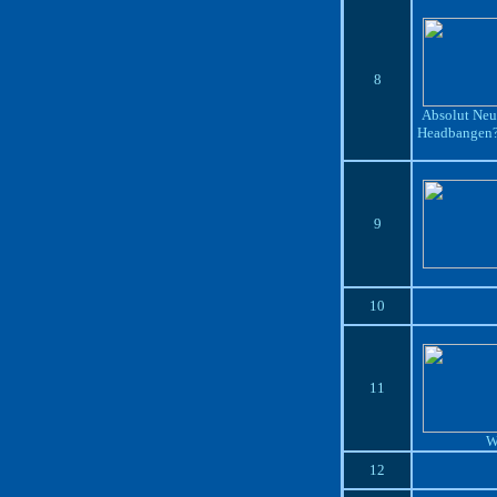
8
Absolut Neu 
Headbangen? 
9
10
11
W
12