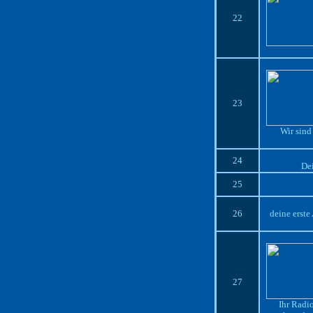
22
23
Wir sind
24
Dei
25
26
deine erste
27
Ihr Radio