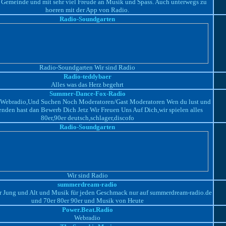
Gemeinde und mit sehr viel Freude an Musik und Spass. Auch unterwegs zu
hoeren mit der App von Radio.
Radio-Soundgarten
Radio-Soundgarten Wir sind Radio
Radio-teddybaer
Alles was das Herz begehrt
Summer-Dance-Fox-Radio
 Webradio,Und Suchen Noch Moderatoren/Gast Moderatoren Wen du lust und
enden hast dan Bewerb Dich Jetz Wir Freuen Uns Auf Dich,wir spielen alles
80er,90er deutsch,schlager,discofo
Radio-Soundgarten
Wir sind Radio
summerdream-radio
ür Jung und Alt und Musik für jeden Geschmack nur auf summerdream-radio.de
und 70er 80er 90er und Musik von Heute
Power.Beat.Radio
Webradio