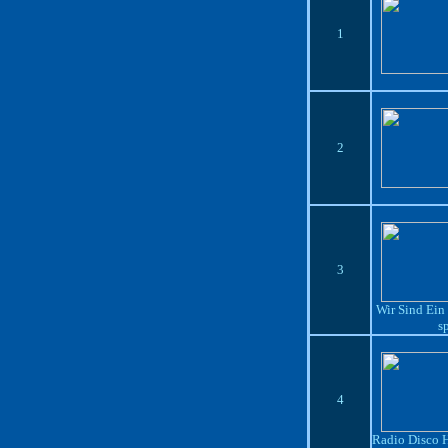
1
2
3
Wir Sind Ein
s
4
Radio Disco H