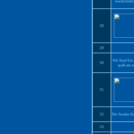
wachsender 
28
29
Wir Sind Ein
30
spaß am s
31
32
Der Sender f
33