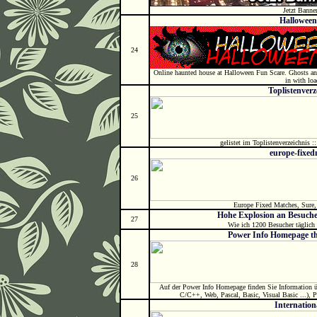
Jetzt Banner
Hallowee
24
Online haunted house at Halloween Fun Scare. Ghosts and
in with loa
Toplistenverze
25
gelistet im Toplistenverzeichnis ::
europe-fixe
26
Europe Fixed Matches, Sure,
Hohe Explosion an Besuch
27
Wie ich 1200 Besucher täglich
Power Info Homepage th
28
Auf der Power Info Homepage finden Sie Information ü
C/C++, Web, Pascal, Basic, Visual Basic ...), 
Internation