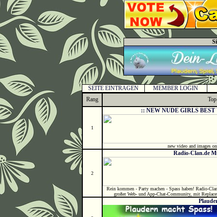
S
SEITE EINTRAGEN
MEMBER LOGIN
Rang
Top
:: NEW NUDE GIRLS BEST
1
new video and images onl
Radio-Clan.de 
2
Rein kommen - Party machen - Spass haben! Radio-Clan
großer Web- und App-Chat-Community, mit Replacer
Plaude