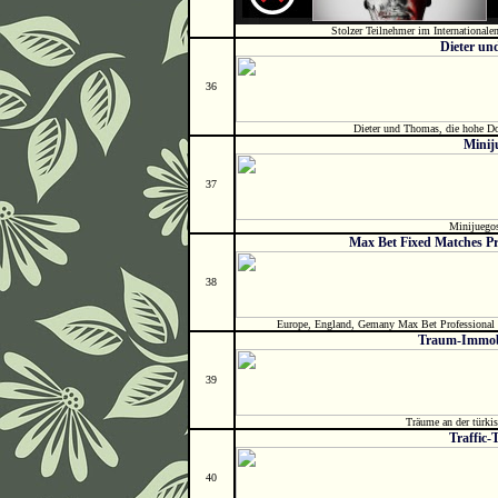
Stolzer Teilnehmer im Internationalen
Dieter u
36
Dieter und Thomas, die hohe Dos
Minij
37
Minijuegos
Max Bet Fixed Matches Pr
38
Europe, England, Gemany Max Bet Professional 
Traum-Immob
39
Träume an der türkis
Traffic-
40