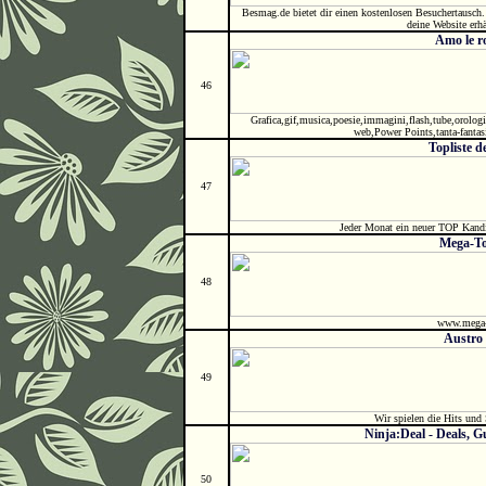
Besmag.de bietet dir einen kostenlosen Besuchertausch
deine Website erhä
Amo le r
46
Grafica,gif,musica,poesie,immagini,flash,tube,orologi,ca
web,Power Points,tanta-fantas
Topliste 
47
Jeder Monat ein neuer TOP Kandid
Mega-To
48
www.mega-t
Austro
49
Wir spielen die Hits und 
Ninja:Deal - Deals, 
50