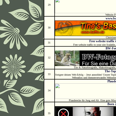
29
Website P
www.ba
30
Christines
Free website traffic 
31
Free website traffic to your site Scalabl
BW-Fot
32
Tier & Naturfotografie, Makrofotografie
The-Top
33
Steigere deinen Web-Erfolg – Jetzt anmelden! Unsere Toplist
Webradios und themenverwandte Webseiten, 
Plaud
34
Plauderecke für Jung und Alt. Eine gute Misc
Born 
35