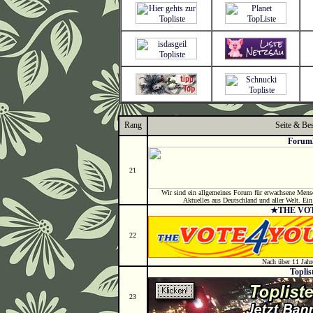
Rang
Seite & Be
Forum2
21
Wir sind ein allgemeines Forum für erwachsene Mens
Aktuelles aus Deutschland und aller Welt. Ein
★THE VO
22
Nach über 11 Jahr
Toplis
23