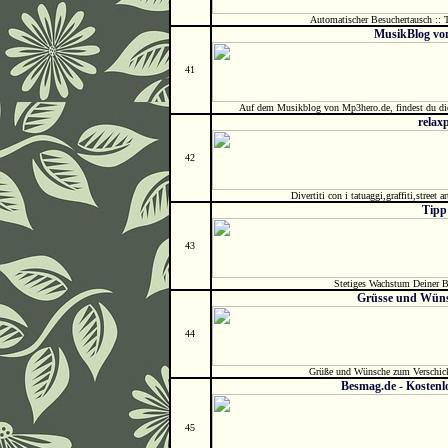
Automatischer Besuchertausch :: T
MusikBlog vo
41
Auf dem Musikblog von Mp3hero.de, findest du die
relax
42
Divertiti con i tatuaggi,graffiti,street a
Tipp
43
Stetiges Wachstum Deiner B
Grüsse und Wüns
44
Grüße und Wünsche zum Verschic
Besmag.de - Kostenl
45