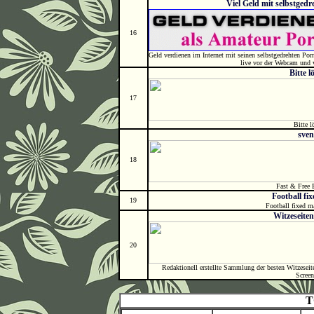
Viel Geld mit selbstged
16
Geld verdienen im Internet mit seinen selbstgedrehten Por
live vor der Webcam und 
Bitte l
17
Bitte l
sve
18
Fast & Free
Football fi
19
Football fixed m
Witzeseit
20
Redaktionell erstellte Sammlung der besten Witzesei
Screen
T