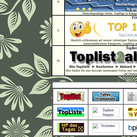
8
Deutschsprachige Seiten. Gepflegt in Katego
TO
9
Herzlich willkommen auf unserer vielseitigen Toplist
unterschiedlichsten Kategorien, sorgfältig a
Toplist
10
Hier findest Du eine Auswahl interessanter Seiten und wei
auf Deinen