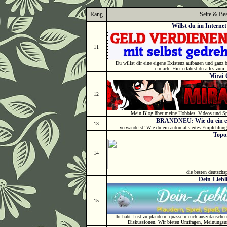
Rang
Seite & Be
Willst du im Internet
11
Du willst dir eine eigene Existenz aufbauen und ganz
einfach. Hier erfährst du alles zum
Mirai-
12
Mein Blog über meine Hobbies, Videos und Spi
BRANDNEU: Wie du ein ei
13
verwandelst! Wie du ein automatisiertes Empfehlung
Topo
14
die besten deutschs
Dein-Lieb
15
Ihr habt Lust zu plaudern, quasseln euch auszutauschen
Diskussionen. Wir bieten Umfragen, Meinungsum