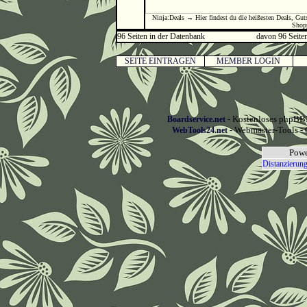
Ninja:Deals → Hier findest du die heißesten Deals, Gu
Shop
96 Seiten in der Datenbank
davon 96 Seiten
SEITE EINTRAGEN
MEMBER LOGIN
- Kostenloses phpBB3
Boardservice.net
- Webmaster-Tools - 
WebTools24.net
Powe
Distanzierung