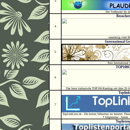
3
Der Treffpunkt für al
Besucher
4
saumässig viele B
International G
5
Best International
TOP100Gr
6
Das beste italienische TOP100-Ranking seit über 
Toplinkl
7
TopLinkListe.de - Die besten Webseiten im Internet. Diese
* Allgemeine - Seiten. 
Toplisten