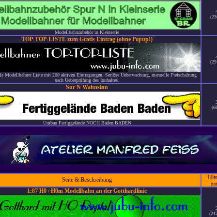
(23
Modellbahnzubehör in Kleinserie
TOP-TOP-LISTE zum Gratis Eintrag (ohne Popup!)
(29
ale Modellbahner Liste mit 200 aktiven Eintragungen. Seriöse Ueberwachung, manuelle Freischaltung
nach Ueberprüfung des Innhaltes.
Sur N Wahnsinn
(6
Umbau Fertiggelände NOCH Baden BADEN
Hit
Seite & Beschreibung
(to
1:87 H0 / H0m Modellbahn an der Gotthardlinie
(21