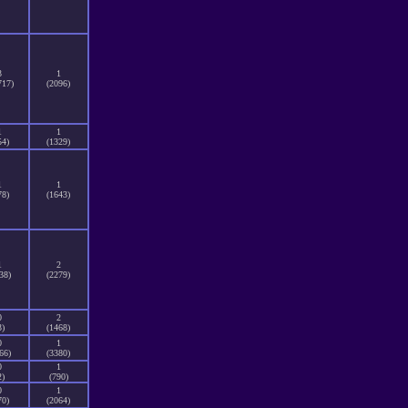
3
1
717)
(2096)
1
1
54)
(1329)
1
1
78)
(1643)
1
2
38)
(2279)
0
2
3)
(1468)
0
1
66)
(3380)
0
1
2)
(790)
0
1
70)
(2064)