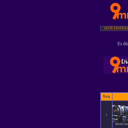
SEITE EINTRA
Es dü
Rang
1
Bücher und