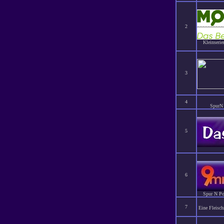
2
Kleinserie
3
4
SpurN 
5
6
Spur N Po
7
Eine Fleisch