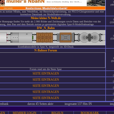
(49
en zu meiner NBahn, zum Wendelbau, zur Herzstückpolarisierung, zur PECO-Gleisgeometrie und eine
kostenlose Datenbank zur Modellbahnverwaltung.
Meine kleine N-Welt.de
er Homepage finden Sie mehr als 2.900 Bilder und Zeichnungen sowie Daten und Berichte von der
(11
anung, dem Bau und dem Betrieb meiner pc-gesteuerten digitalen Spur-N-Modellbahnanlage.
DW_N_Bahn
(15
Eisenbahnmodelle in Spur N, hergestellt im 3D-Druck
N-Bahner Forum
(3
Forum rund um die 9mm Spur
SEITE EINTRAGEN
(
SEITE EINTRAGEN
(
SEITE EINTRAGEN
(
SEITE EINTRAGEN
(
SEITE EINTRAGEN
(
tenbank
davon 45 Seiten aktiv
insgesamt 137 Hits IN
ins
GEN
MEMBER LOGIN
REGELN
BOOKMARK