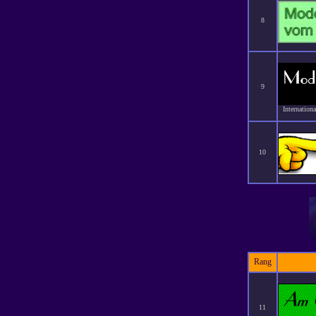
8
9
Internation
10
Rang
11