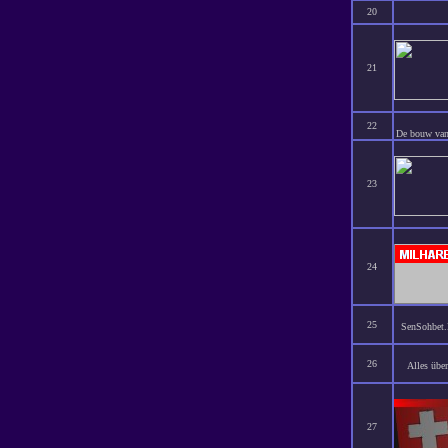
20
21
22
De bouw van 
23
24
25
SenSohbet.N
26
Alles übe
27