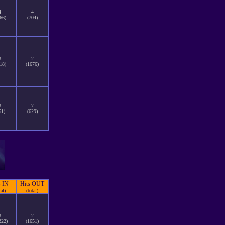
4
4
66)
(704)
3
2
18)
(1676)
3
7
61)
(629)
s IN
Hits OUT
tal)
(total)
3
2
222)
(1651)