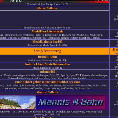
Manfreds Moba - Anlage Raurach in N
Meine N-Bahn
(24
Entstehung und Entwicklung meiner N-Bahn
Modellbau-Literatur.de
au-Literatur.de bietet redaktionell erstellte Rezensionen zu Büchern zum Modellbau, Modellbahn,
(12
eugen, Schiffen, Modellbau-Elektronik, RC-Technik und einigen weiteren Modellbau-Themen.
Modellbahn in 1zu160
(2
Meine kleine Modellbahn in 1zu160
Hit
Seite & Beschreibung
(to
Brunau-Bahn
(
Modellbahn Module in Spur-N / DR
Guido s kleine Modellbahnwelten
(2
Modellbahnen in TT und N
ruhrmodell
und Vertrieb von Waggon- Innenbeleuchtungen, Spur H0, Spur N, Spur TT, Führerstandbeleuchtungen,
(1
Universalbeleuchtungen, Schlusslichter, Schaltlitzen und weiteres Zubehör
cinsel sohbet gabile sohbet adult sohbet sex chat
nsel, cinsel sohbet, gabile sohbet, adult sohbet, sex sohbet, dul sohbet, webcam sohbet, erotik sohbet,
(
gay sohbet, lez sohbet, aktif sohbet, travesti sohbet, pasif sohbet, dul bayan chat
Mannis N-Bahn
(45
aldbronn - in 1:160. Eine DB-Epoche 3 Anlage mit zweigleisiger Hauptstrecke, Nebenbahn und
großzuegiger Landschaft.