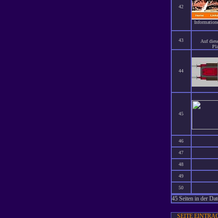
42
Information
43
Auf dies
Pl
44
45
46
47
48
49
50
45 Seiten in der Da
SEITE EINTRA