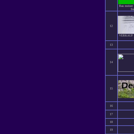
Bau meiner 
St
12
VERKAUF vo
13
14
15
16
17
18
19