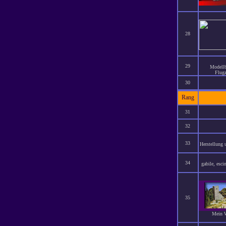
28
29
Modellb
Flugz
30
Rang
31
32
33
Herstellung 
34
gabile, esci
35
Mein W