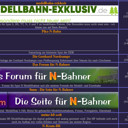
modellbahn-exklusiv
2
(10
n für Spur 0, H0, TT, N, Z und T zu bezahlbaren Preisen. Das Besondere muss nicht teuer sein - wir
freuen uns auf Ihren Besuch.
Piko-N-Bahn
1
(14
Sammlung zur kleinsten Spur der DDR
Die Gotthard Nordrampe
(29
Anlage der Gotthard Nordrampe vom Pfaffensprung Kehrtunnel über Wassen bis nach Göschenen
Das Forum für N-Bahner
(8
Forum für Spur N Modellbahner und alle anderen Freunde der Modell- und Eisenbahn
9mm - Die Seite für N-Bahner
(41
rtal. Modellbau 1:160, Börse für gebrauchte Modelleisenbahnen, Forum, Fotogalerie, Datenbank ...
meine-h0-welt
mann H0 Modellbahnanlage die digital gefahren und analog gesteuert wird .Die HP befindet sich noch
(6
noch im Aufbau mit vielen Bildern und Terminen aus meiner Region
N-Kram-BR