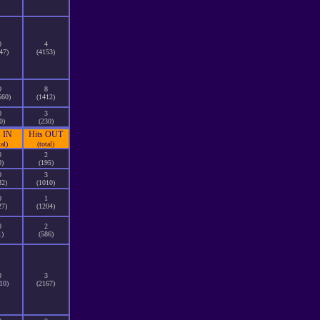
0
4
47)
(4153)
0
8
560)
(1412)
0
3
0)
(230)
s IN
Hits OUT
tal)
(total)
0
2
0)
(195)
0
3
32)
(1010)
0
1
27)
(1204)
0
2
1)
(586)
0
3
10)
(2167)