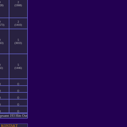
0
2
28)
(1908)
0
2
673)
(1410)
0
5
63)
(3033)
0
5
42)
(1446)
)
()
)
()
)
()
)
()
)
()
gesamt 193 Hits Out
KONTAKT