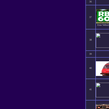
36
37
Eine Websit
38
39
40
41