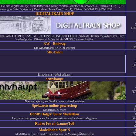
H0/H0m-digital-Anlage, viele Bilder und wenig Worten : (melden & schalten -> Littfinski DT) - (PC-
euerung -> Win Digipet) - ( Centrale -> Tams EasyControl), Kleiner DIGITALTRAIN-SHOP
DIGITALTRAIN SHOP
(18
n WIN-DIGIPET, TAMS & LITTFINSKI DATENTECHNIK Produkte. Immer die aktuellsten Euro
Wechselpreise. Offerten einholen ist ein MUSS für unser Hobby
RW - Railway
(1
Die Modellbahn Seite im Internet
MK-Bahn
(1
Einfach mal vorbei schauen
denivhaupt
(17
N scale layout , era 3and 4, steam diesel engines
Spelwaren online-powershop
(
Modelcars & more
HSMB Holger Sauer Modellbau
(25
Hersteller von passgenauen Ladungseinsätzen und anderen Ladegütern
Rail et Fer en Gaume/160
(
Modellbahn Spur N
(9
Modellbahn Spur N und Straßenbahnen in Messing-Ätzbauweise