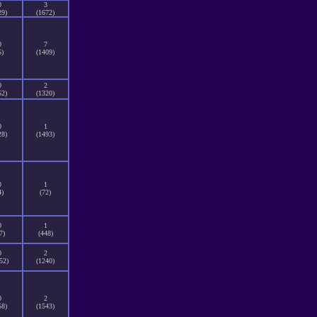
0
3
29)
(1672)
0
7
5)
(1409)
0
2
52)
(1320)
0
1
28)
(1493)
0
1
4)
(72)
0
1
7)
(448)
0
2
52)
(1240)
0
2
58)
(1543)