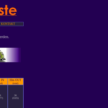
KONTAKT
erden.
s IN
Hits OUT
tal)
(total)
6
36
77)
(5325)