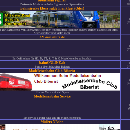
Modellbau Figuren
(8
Preiswerte Modelleisenbahn Figuren aller Spurweiten -
Bahnstrecke Eberswalde-Frankfurt (Oder)
(3
e zur Bahnstrecke von Eberswalde Hbf über Wriezen nach Frankfurt (Oder). Bilder, Haltestellen Infos,
Streckenbilder und vieles mehr.
321-miniature.de
(3
Ihr Onlineshop für H0, N, TT, Z, T & G Modelleisenbahn Zubehör.
bahnONLINE.ch
(6
Portla über Schweizer Bahnen
Modelleisenbahn Club Biberist
(9
Kleiner Verin mit viel Spass
Modelleisenbahn Service
(
Ihr Service Partner rund um die Modelleisenbahn
Müllers NBahn