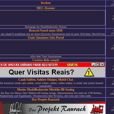
löschen
(2
MEC-Dornier
(
Homepage des Modellbahnclubs Dornier
Brussel-Noord anno 1920
(1
een schaal-N modelbaan met als thema Brusselse Noordstation rond de jaren 1920 (http://fbn1920.be)
Train Simulator Info-Portal
(6
Alles über Train Simulationen
Curious little sample
(
Canlı Sohbet, Sohbet Odaları, Mobil Chat
et kesintisiz olarak canlı sohbet, mobil sohbet, sohbet, sohbet odaları ve mobil chat siteleri hizmeti
(8
sunmaktadır.
Marios Modellbahnseite Märklin H0 Analog
r den Bau von Marios 26m² Märklin H0 Analog Anlage. Dokumentation mit mehr als 1700 Bildern,
(46
Bauberichten und Eigenbauten. Wissenswertes über M-Gleise, alte Loks und vieles mehr.
Das Projekt Raurach
(9