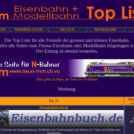
GEN
MEMBER LOGIN
REGELN
BOOKMARK
Die Top Liste für alle Freunde der grossen und kleinen Eisenbahn.
rfen alle Seiten zum Thema Eisenbahn oder Modellbahn eingetragen w
Der Eintrag ist absolut kostenlos.
Hier gehts zu 9mm, der Seite für N-Bahner
Werbung:
Hit
Top 10
(to
Eisenbahnbuch.de
5
(88
 Software zur Anlagenplanung; Bildbände mit Traumanlagen und Bücher mit Tipps und Hilfen zum
Anlagenbau