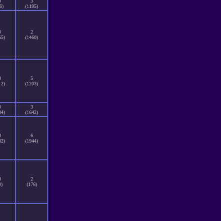
0
3
6)
(1195)
0
2
55)
(1460)
0
5
12)
(1203)
0
3
34)
(1642)
0
6
32)
(1944)
0
2
0)
(176)