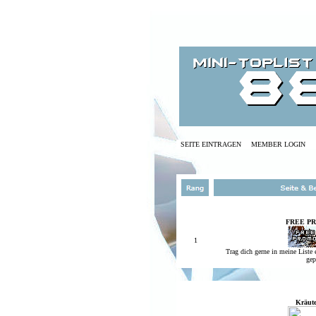
SEITE EINTRAGEN
MEMBER LOGIN
FREE P
1
Trag dich gerne in meine Liste 
gep
Kräut