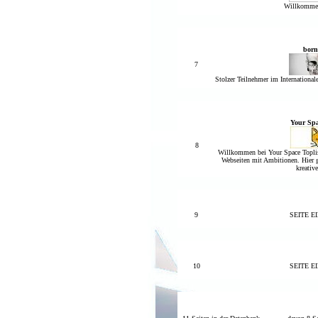
Willkommen
born
7
Stolzer Teilnehmer im International
Your Spa
8
Willkommen bei Your Space Toplist
Webseiten mit Ambitionen. Hier gi
kreative
9
SEITE 
10
SEITE 