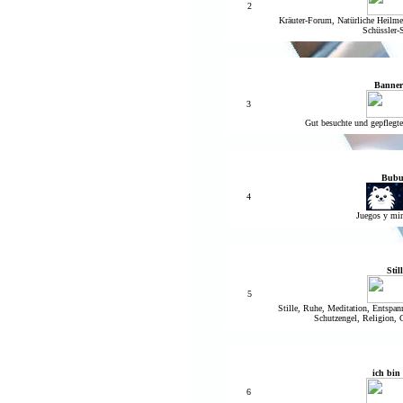
2
Kräuter-Forum, Natürliche Heilm
Schüssler-S
Banner
3
Gut besuchte und gepflegte
Bubu
4
Juegos y min
Still
5
Stille, Ruhe, Meditation, Entspan
Schutzengel, Religion, G
ich bin
6