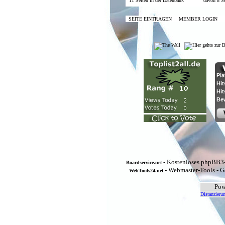
11 Seiten in der Datenbank
davon 8 Se
SEITE EINTRAGEN
MEMBER LOGIN
- Kostenloses phpBB3-
Boardservice.net
- Webmaster-Tools - G
WebTools24.net
Pow
Distanzieru