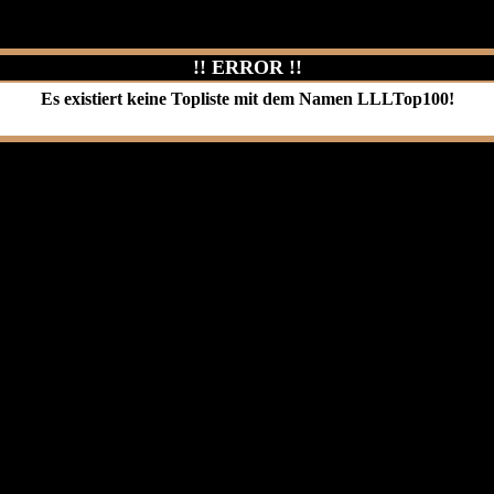
!! ERROR !!
Es existiert keine Topliste mit dem Namen
LLLTop100
!