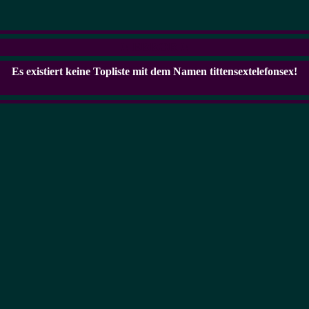
!! ERROR !!
Es existiert keine Topliste mit dem Namen
tittensextelefonsex
!