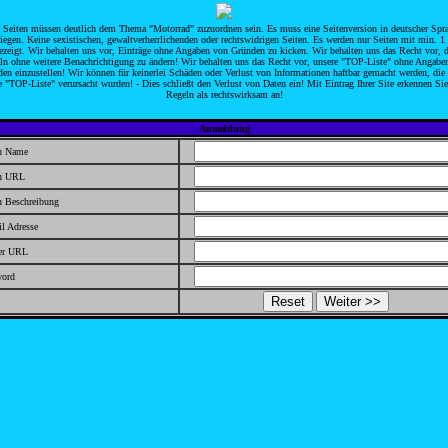
 Seiten müssen deutlich dem Thema "Motorrad" zuzuordnen sein. Es muss eine Seitenversion in deutscher Spr
liegen. Keine sexistischen, gewaltverherrlichenden oder rechtswidrigen Seiten. Es werden nur Seiten mit min. 1
ezeigt. Wir behalten uns vor, Einträge ohne Angaben von Gründen zu kicken. Wir behalten uns das Recht vor, d
ln ohne weitere Benachrichtigung zu ändern! Wir behalten uns das Recht vor, unsere "TOP-Liste" ohne Angabe
en einzustellen! Wir können für keinerlei Schäden oder Verlust von Informationen haftbar gemacht werden, die
e "TOP-Liste" verursacht wurden! - Dies schließt den Verlust von Daten ein! Mit Eintrag Ihrer Site erkennen Sie
Regeln als rechtswirksam an!
Anmeldung
en Name
en URL
n Beschreibung
l Adresse
er URL
word