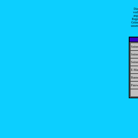
Die
vor
ang
Rege
Gründ
unser
Seit
Seit
Seite
E-Mai
Bann
Pass