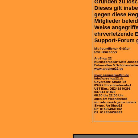
Gründen zu lösc
Dieses gilt insb
gegen diese Reg
Mitglieder beleid
Weise angegriff
ehrverletzende 
Support-Forum g
Mit freundlichen Grüßen
Uwe Bruechner
Art-Shop 22
Kuenstlerbedarf Mats Jonasso
Dekowaffen & Schützenbedar
www.art-shop22.de
www.sammelwaffen.de
info@art-shop22.de
Geyersche Straße 25
09427 Ehrenfriedersdorf
UST-IDnr.: DE241640293
037341 51829
08:00 bis 22:00 Uhr
auch am Wochenende
wir rufen auch gerne zurück
Skype: Art-Shop22
D2: 015204931152
D1: 017656036982