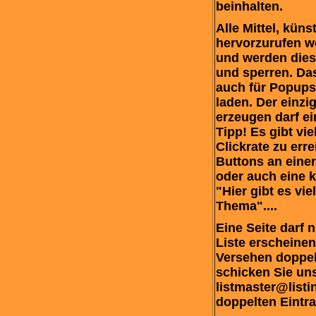
beinhalten.
Alle Mittel, künst
hervorzurufen we
und werden dies
und sperren. Das
auch für Popups,
laden. Der einzi
erzeugen darf ei
Tipp! Es gibt viel
Clickrate zu err
Buttons an einer
oder auch eine 
"Hier gibt es vi
Thema"....
Eine Seite darf 
Liste erscheinen
Versehen doppel
schicken Sie uns
listmaster@listi
doppelten Eintr