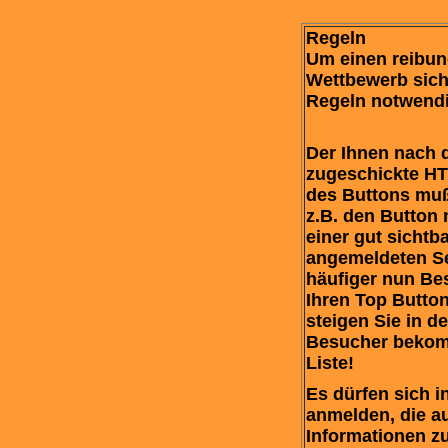
Regeln
Um einen reibun
Wettbewerb siche
Regeln notwendi
Der Ihnen nach 
zugeschickte HT
des Buttons muß
z.B. den Button 
einer gut sichtba
angemeldeten Se
häufiger nun Bes
Ihren Top Button
steigen Sie in d
Besucher bekom
Liste!
Es dürfen sich in
anmelden, die a
Informationen z