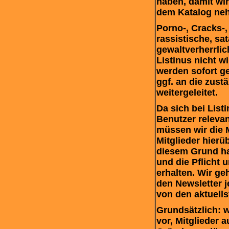
haben, damit wir
dem Katalog ne
Porno-, Cracks-, 
rassistische, sa
gewaltverherrlic
Listinus nicht 
werden sofort g
ggf. an die zus
weitergeleitet.
Da sich bei List
Benutzer releva
müssen wir die 
Mitglieder hierü
diesem Grund ha
und die Pflicht 
erhalten. Wir g
den Newsletter j
von den aktuell
Grundsätzlich: w
vor, Mitglieder