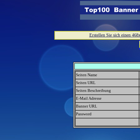
Erstellen Sie sich einen 468
Seiten Name
Seiten URL
Seiten Beschreibung
E-Mail Adresse
Banner URL
Password