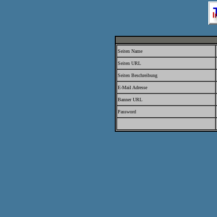
Seiten Name
Seiten URL
Seiten Beschreibung
E-Mail Adresse
Banner URL
Password