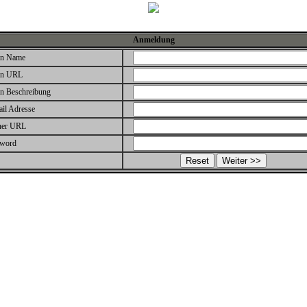
Anmeldung
en Name
en URL
en Beschreibung
il Adresse
ner URL
sword