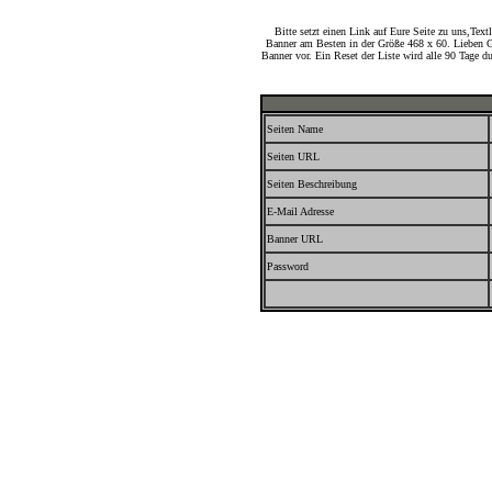
Bitte setzt einen Link auf Eure Seite zu uns,Tex
Banner am Besten in der Größe 468 x 60. Lieben
Banner vor. Ein Reset der Liste wird alle 90 Tage du
Seiten Name
Seiten URL
Seiten Beschreibung
E-Mail Adresse
Banner URL
Password