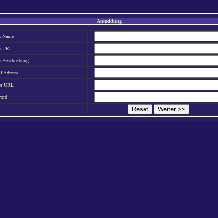
Anmeldung
en Name
en URL
n Beschreibung
l Adresse
er URL
word