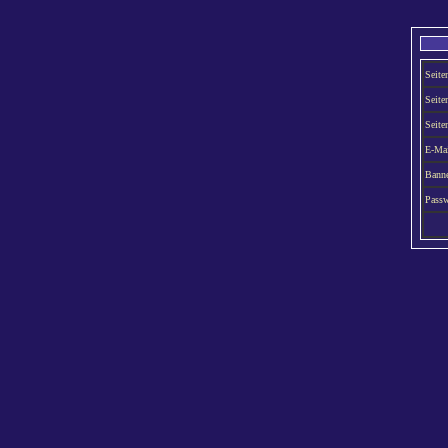
Seit
Seit
Seite
E-Mai
Bann
Pass