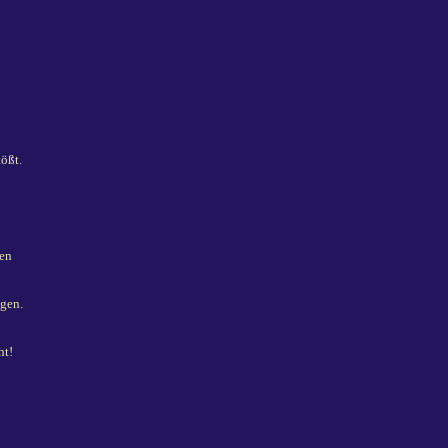
ößt.
ten
gen.
ht!