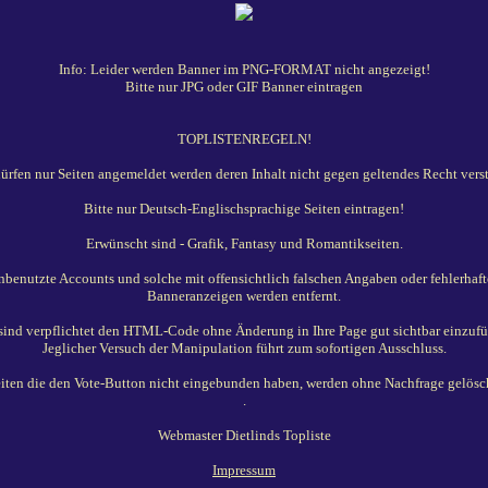
Info: Leider werden Banner im PNG-FORMAT nicht angezeigt!
Bitte nur JPG oder GIF Banner eintragen
TOPLISTENREGELN!
dürfen nur Seiten angemeldet werden deren Inhalt nicht gegen geltendes Recht verst
Bitte nur Deutsch-Englischsprachige Seiten eintragen!
Erwünscht sind - Grafik, Fantasy und Romantikseiten.
benutzte Accounts und solche mit offensichtlich falschen Angaben oder fehlerhaf
Banneranzeigen werden entfernt.
 sind verpflichtet den HTML-Code ohne Änderung in Ihre Page gut sichtbar einzufü
Jeglicher Versuch der Manipulation führt zum sofortigen Ausschluss.
iten die den Vote-Button nicht eingebunden haben, werden ohne Nachfrage gelösc
.
Webmaster Dietlinds Topliste
Impressum