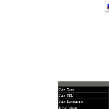
Weitstreckentauben-Züchter-Gemeinschaft "WZG" 
----------------------------------------- D
wurde vom Betreiber der Alpenpower-Taub
Plattform zur Koordinierung der viel
Weitstrecken-Stammes genutzt werden. -----------
--------------------------- Es gibt zudem 
Reist oder Züchtet, ja gar keine Tauben hat.
der WZG eine Dienstleistung erbringen, zu
übernehmen oder ganz einfach unseren Anfä
Vorlieben. ----------------------------------------
Möglichkeit kommt dann vor allem Ex-Züc
das Hobby auf zugeben (Gesundheit, Ehe
Gründen) zugute, auch eine Züchter Frau o
Partners oder Papa, Opa oder so beteilige
doppelte Freude... --------------------------------
-- Zum Aufnahmeformular der "WZG" g
Alpenpower-Ba
Seiten Name
Seiten URL
Seiten Beschreibung
E-Mail Adresse