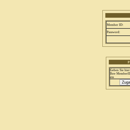
Member ID:
Password:
P
Geben Sie hier
Ihre MemberI
ein