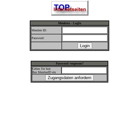
Members - LogIn
Member ID:
Password:
Password vergessen?
Geben Sie hier
Ihre MemberID ein