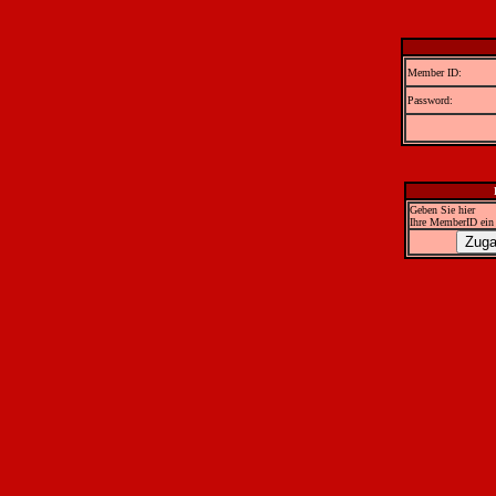
Member ID:
Password:
Geben Sie hier
Ihre MemberID ein