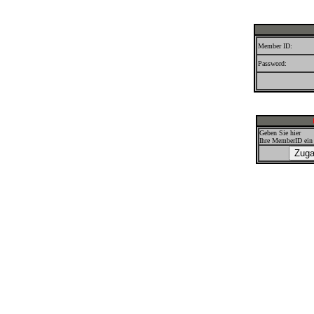
Member ID:
Password:
Geben Sie hier
Ihre MemberID ein