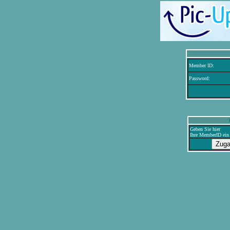
Member ID:
Password:
Geben Sie hier
Ihre MemberID ein