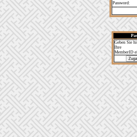
Password:
Pas
Geben Sie hi
Ihre
MemberID e