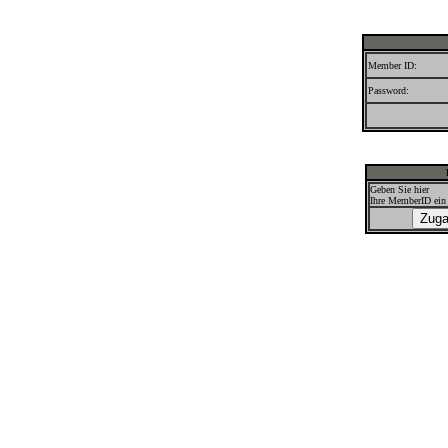
Member ID:
Password:
Geben Sie hier
Ihre MemberID ein