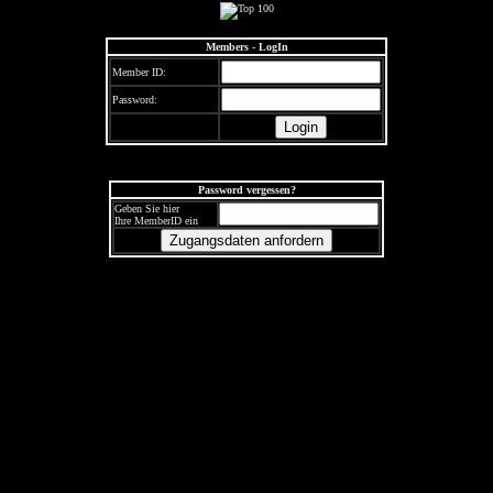
Members - LogIn
Member ID:
Password:
Password vergessen?
Geben Sie hier
Ihre MemberID ein