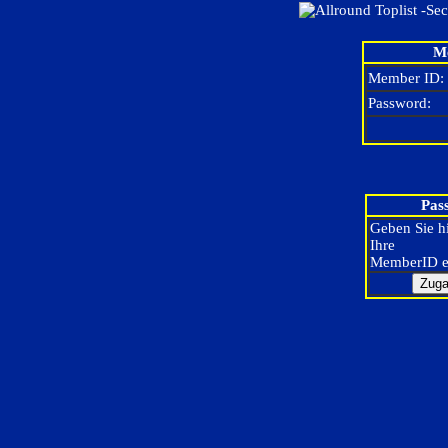
Me
Member ID:
Password:
Pas
Geben Sie h
Ihre
MemberID e