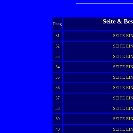
Seite & Be
Rang
31
SEITE EI
32
SEITE EI
33
SEITE EI
34
SEITE EI
35
SEITE EI
36
SEITE EI
37
SEITE EI
38
SEITE EI
39
SEITE EI
40
SEITE EI