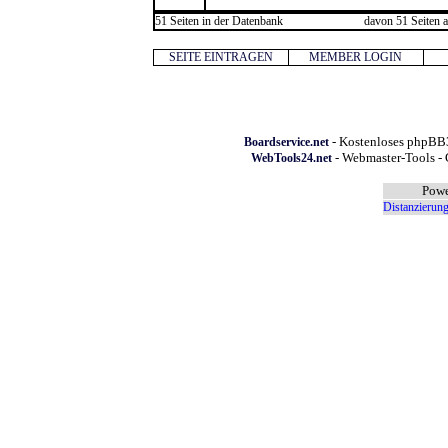
51 Seiten in der Datenbank
davon 51 Seiten a
SEITE EINTRAGEN
MEMBER LOGIN
- Kostenloses phpBB3
Boardservice.net
- Webmaster-Tools - 
WebTools24.net
Powe
Distanzierung