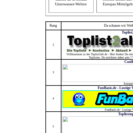
Unterwasser-Welten
Europas Mittelgeb
Rang
Da schauen wir Weib
Toplist
2
Willkommen in der Toplist2all.de - Hier findest Du ein
Toplisten. Du möchtest dabei sein ? 
Cool
3
Europe
FunBasis.de - Lustige
4
FunBasis.de - Lustige
Toplisten
5