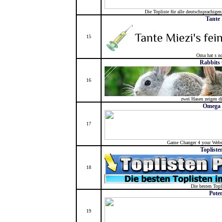
Die Topliste für alle deutschsprachigen
Tante 
15
Oma hat s no
Rabbits
16
zwei Hasen zeigen di
Omega 
17
Game Changer 4 your Webs
Topliste
18
Die besten Topl
Pote
19