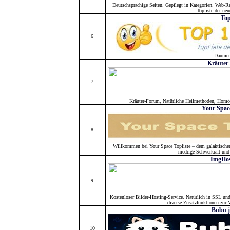
Deutschsprachige Seiten. Gepflegt in Kategorien. Web-Ra
Topliste der ne
Top
6
Daumen
Kräuter
7
Kräuter-Forum, Natürliche Heilmethoden, Homöo
Your Space
8
Willkommen bei Your Space Topliste – dem galaktischen
niedrige Schwerkraft und 
ImgHos
9
Kostenloser Bilder-Hosting-Service. Natürlich in SSL und
diverse Zusatzfunktionen zur 
Bubu j
10