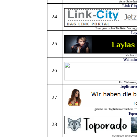
deine Seite ha
Link City
24
Bunt gemischte Topliste. Voting 
Lay
25
ich bin d
Wahnsin
26
Ein Wahnsinn, 
Toplistenv
27
gelistet im Toplistenverzeichnis ::
Topo
28
die besten deutschsp