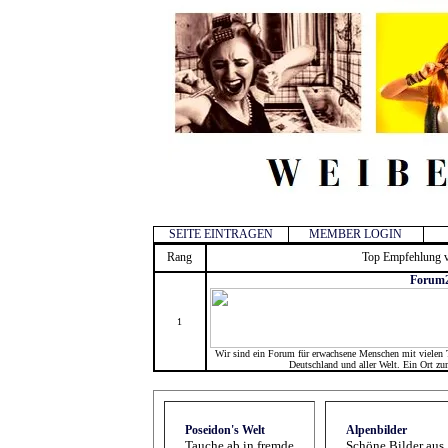
SEITE EINTRAGEN
MEMBER LOGIN
Rang
Top Empfehlung v
Forum2
1
Wir sind ein Forum für erwachsene Menschen mit vielen 
Deutschland und aller Welt. Ein Ort zu
Poseidon's Welt
Alpenbilder
Tauche ab in fremde
Schöne Bilder aus