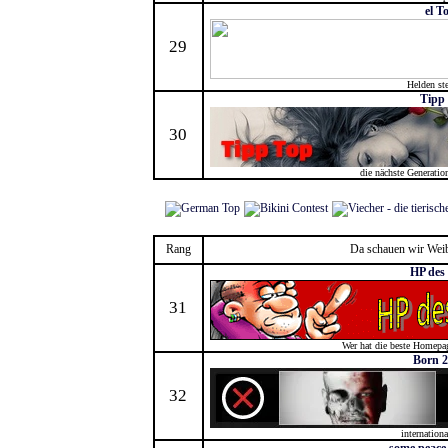
el T
29
Helden ste
Tipp
30
die nächste Generation
Rang
Da schauen wir Weib
HP des
31
Wer hat die beste Homepag
Born 2
32
internationa