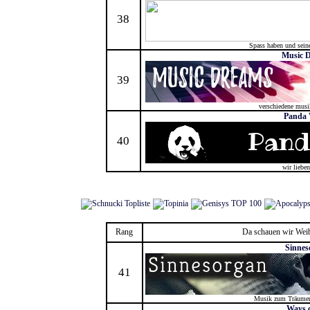
38
Spass haben und sein
Music 
39
verschiedene musi
Panda 
40
wir liebe
Rang
Da schauen wir Weib
Sinnes
41
Musik zum Träumen
Ways o