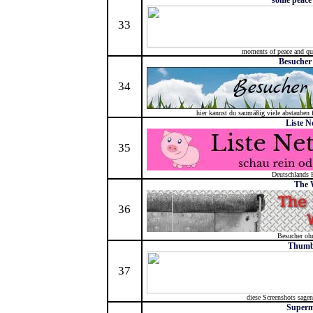
some peace
33
moments of peace and quie
Besucher
34
hier kannst du saumäßig viele abstauben 
Liste N
35
Deutschlands K
The 
36
Besucher oh
Thumb
37
diese Screenshots sage
Superm