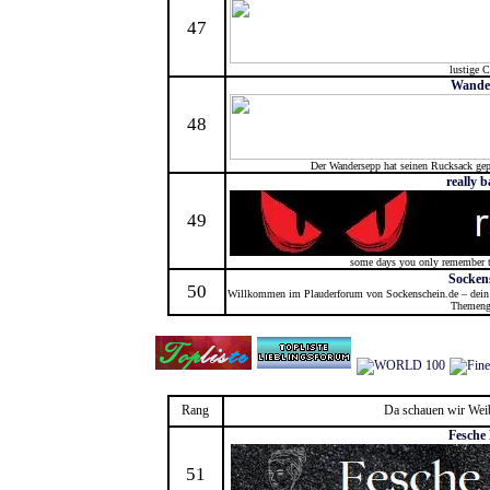
47
lustige 
Wande
48
Der Wandersepp hat seinen Rucksack gep
really 
49
some days you only remember t
Socken
50
Willkommen im Plauderforum von Sockenschein.de – dein Tr
Themeng
Rang
Da schauen wir Weib
Fesche
51