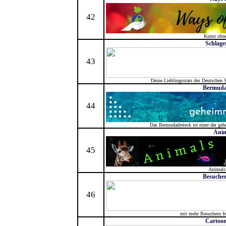
42
Kunst ohn
Schlage
43
Deine Lieblingsstars des Deutschen 
Bermuda
44
Das Bermudadreieck ist einer der geh
Anim
45
Animals
Besucher
46
mit mehr Besuchern fr
Cartoon