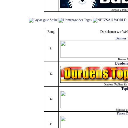
Juegos y mini
Rang
Da schauen wir Weib
Banner 
11
Banner 
Durdens 
12
Durdens Topliste für 
Topi
13
Princess o
Finest 
14