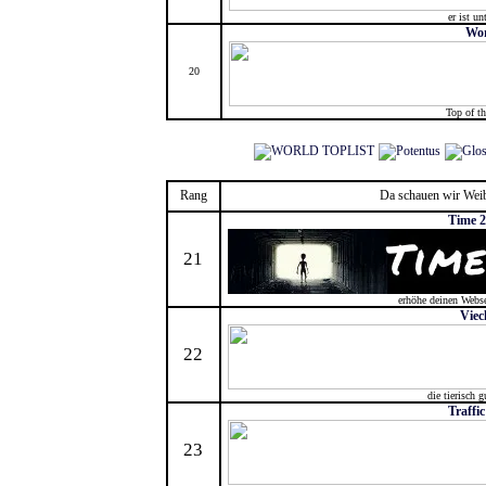
er ist u
Wor
20
Top of t
Rang
Da schauen wir Weib
Time 2
21
erhöhe deinen Webse
Viec
22
die tierisch g
Traffic
23