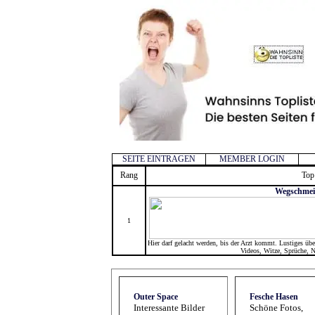
SEITE EINTRAGEN
MEMBER LOGIN
Rang
Top
Wegschmei
1
Hier darf gelacht werden, bis der Arzt kommt. Lustiges übe
Videos, Witze, Sprüche, 
Outer Space
Fesche Hasen
Interessante Bilder
Schöne Fotos,