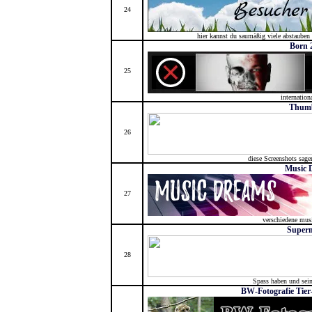
24
hier kannst du saumäßig viele abstauben
Born 
25
internation
Thum
26
diese Screenshots sag
Music 
27
verschiedene mus
Superm
28
Spass haben und sei
BW-Fotografie Tier