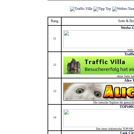
Rang
Seite & Be
Werbe-G
11
visit
Traffi
12
deine Seite h
Alice 
13
Die tierische Topliste für gemisc
TOP100Gr
14
Das beste italienische TOP100-
Link Cit