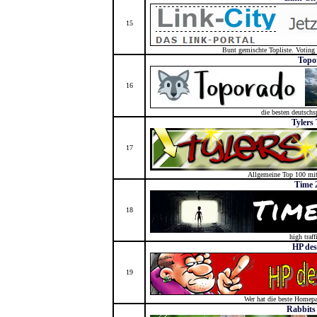
15
Bunt gemischte Topliste. Voting
Topo
16
die besten deutschs
Tylers 
17
Allgemeine Top 100 mit
Time 
18
high traff
HP des
19
Wer hat die beste Homepa
Rabbits