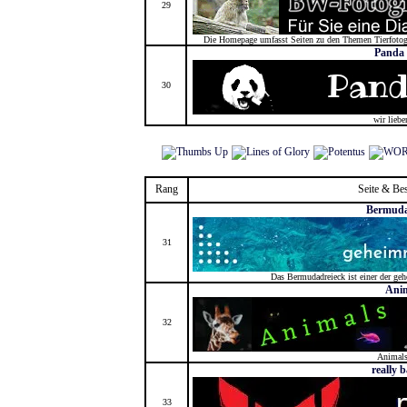
29
Die Homepage umfasst Seiten zu den Themen Tierfotogr
Panda
30
wir lieb
Rang
Seite & Be
Bermuda
31
Das Bermudadreieck ist einer der geh
Ani
32
Animals
really 
33