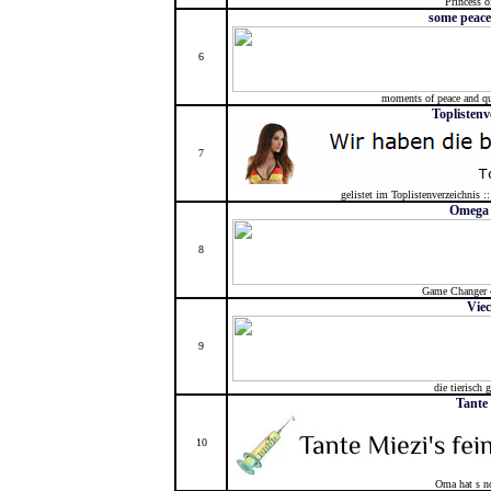
Princess o
some peace
6
moments of peace and qui
Toplistenv
7
gelistet im Toplistenverzeichnis ::
Omega
8
Game Changer 4
Vie
9
die tierisch 
Tante
10
Oma hat s no