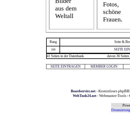
Bilder
Fotos,
aus dem
schöne
Weltall
Frauen.
Rang
Seite & Be
SEITE E
100
41 Seiten in der Datenbank
davon 36 Seiten 
SEITE EINTRAGEN
MEMBER LOGIN
- Kostenloses phpBB3
Boardservice.net
- Webmaster-Tools - 
WebTools24.net
Powe
Distanzierung