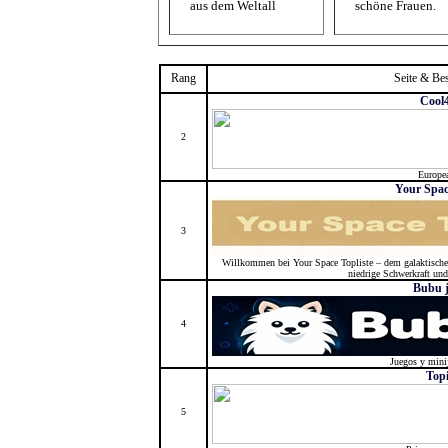
aus dem Weltall
schöne Frauen.
Rang
Seite & Be
Cool
2
Europe
Your Spac
3
Willkommen bei Your Space Topliste – dem galaktischen
niedrige Schwerkraft und 
Bubu 
4
Juegos y mini
Top
5