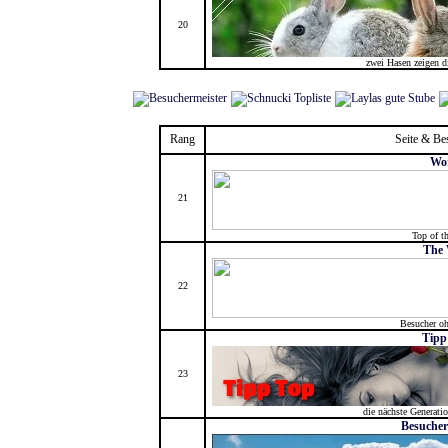
20
zwei Hasen zeigen di
Rang
Seite & Be
Wo
21
Top of t
The 
22
Besucher o
Tipp
23
die nächste Generatio
Besucher