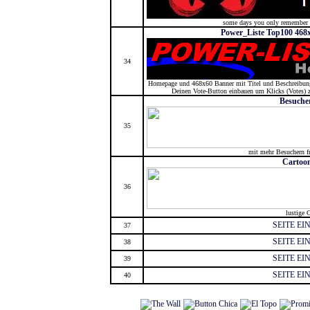
some days you only remember t
Power_Liste Top100 468x
34
Homepage und 468x60 Banner mit Titel und Beschreibung 
Deinen Vote-Button einbauen um Klicks (Votes) 
Besuche
35
mit mehr Besuchern fr
Cartoo
36
lustige 
SEITE E
37
SEITE E
38
SEITE E
39
SEITE E
40