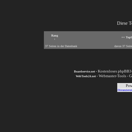
Diese To
Rang
++ Topli
↓
37 Seiten in der Datenbank
davon 37 Seite
- Kostenloses phpBB3-
Boardservice.net
- Webmaster-Tools - G
WebTools24.net
Pow
Distanzieru